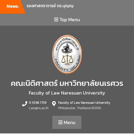
News:
รองศาสตราจารย์ ดร.บุญญ
รัตน์ โชคบันดาลชัย คณบดี
คณะนิติศาสตร์ เป็นประธานที่
Top Menu
ประชุมผู้บริหารคณะพบ
บุคลากรคณะนิติศาสตร์ เพื่อ
เป็นการเตรียมพร้อมก่อนเปิด
ภาคเรียนต้น ปีการศึกษา 2569
พร้อมด้วยรองคณบดีทุกฝ่าย
เข้าร่วมแจ้งนโยบายแนวทาง
การบริหารงานในแต่ละด้านของ
คณะ รวมทั้งการเตรียมความ
พร้อมการจัดการเรียนการสอน
คณะนิติศาสตร์ มหาวิทยาลัยนเรศวร
รายวิชาวิจัยทางกฎหมาย และ
รายวิชาตรรกศาสตร์และการ
Faculty of Law Naresuan University
เขียนในทางนิติศาสตร์ ณ ห้อง
0 5596 1739
Faculty of Law Naresuan University
ประชุมชั้น 3 อาคารคณะ
Law@nu.ac.th
Phitsanulok, Thailland 65000
นิติศาสตร์ มหาวิทยาลัยนเรศวร
คณะนิติศาสตร์ มหาวิทยาลัย
Menu
นเรศวร จัดโครงการเตรียม
ความพร้อมเพื่อรับมือภัยพิบัติ