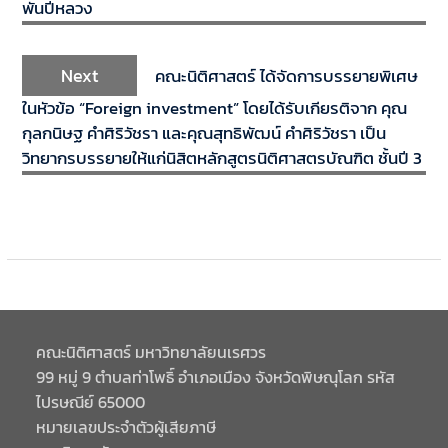
พันปีหลวง
Next
คณะนิติศาสตร์ ได้จัดการบรรยายพิเศษ
ในหัวข้อ “Foreign investment” โดยได้รับเกียรติจาก คุณ
กุลกนิษฐ คำศิริวัชรา และคุณสุทธิพัฒน์ คำศิริวัชรา เป็น
วิทยากรบรรยายให้แก่นิสิตหลักสูตรนิติศาสตรบัณฑิต ชั้นปี 3
คณะนิติศาสตร์ มหาวิทยาลัยนเรศวร
99 หมู่ 9 ตำบลท่าโพธิ์ อำเภอเมือง จังหวัดพิษณุโลก รหัส
ไปรษณีย์ 65000
หมายเลขประจำตัวผู้เสียภาษี