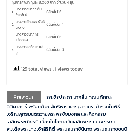
ทุนการศึกษา ทุนละ 8,000 บาท จำนวน 4 ทุน
นางสาวชนาภา ตัน
1.
นิสิตชั้นปีที่ 1
วีระพันธ์
นางสาววัทนพร พันธ์
2.
นิสิตชั้นปีที่ 1
สะอาง
นางสาวชนาภัทร
3.
นิสิตชั้นปีที่ 1
แก้วกอง
นางสาวอาทิตยา แซ่
4.
นิสิตชั้นปีที่ 3
ฮู
125 total views
, 1 views today
Previous
รศ.จิรประภา มากลิ่น คณบดีคณะ
นิติศาสตร์ พร้อมด้วย ผู้บริหาร และบุคลากร เข้าร่วมในพิธี
เจริญพุทธมนต์ถวายพระพรชัยมงคล และกิจกรรม
เฉลิมพระเกียรติ เนื่องในโอกาสวันเฉลิมพระชนมพรรษา
สมเด็จพระนางเจ้าสิริกิติ์ พระบรมราชินีนาถ พระบรมราชชนนี