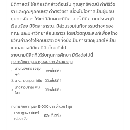
มีวัตถุประสงค์เพื่อให้ผู้ปกครอง
นิติศาสตร์ ให้เกียรติกล่าวต้อนรับ คุณสุทธิพัฒน์ คำศิริวัช
และนิสิตได้ทราบถึงนโยบาย
รา และคุณกุลกนิษฐ คำศิริวัชรา เนื่องในโอกาสเป็นผู้มอบ
ด้านการเรียนการสอนของคณะ
ทุนการศึกษาให้แก่นิสิตคณะนิติศาสตร์ ที่มีความประพฤติ
นิติศาสตร์
เรียบร้อย มีจิตสาธารณะ มีส่วนร่วมในกิจกรรมต่างๆของ
คณะ และมหาวิทยาลัยนเรศวร โดยมีวัตถุประสงค์เพื่อสร้าง
ขวัญกำลังใจให้กับนิสิต อีกทั้งยังเป็นการเชิดชูนิสิตให้เป็น
แบบอย่างที่ดีแก่นิสิตโดยทั่วไป
รายนามนิสิตที่ได้รับทุนการศึกษา มีดังต่อไปนี้
ทุนการศึกษา ทุนละ 15,000 บาท จำนวน 3 ทุน
นายณัฐภัทร รอสุข
1.
นิสิตชั้นปีที่ 1
พูล
2.
นางสาวนฤมล คำยืน
นิสิตชั้นปีที่ 1
นางสาวปราณี พุ่ม
3.
นิสิตชั้นปีที่ 1
ไสว
ทุนการศึกษา ทุนละ 13,000 บาท จำนวน 1 ทุน
นายปฐมพร จันทร์
1.
นิสิตชั้นปีที่ 3
เปล่งแจ้ง