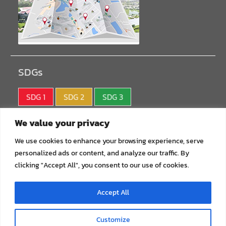
SDGs
SDG 1
SDG 2
SDG 3
SDG 4
SDG 5
SDG 6
We value your privacy
SDG 7
SDG 8
SDG 9
We use cookies to enhance your browsing experience, serve
personalized ads or content, and analyze our traffic. By
SDG10
SDG11
SDG12
clicking "Accept All", you consent to our use of cookies.
SDG13
SDG14
SDG15
Accept All
SDG16
SDG17
Customize