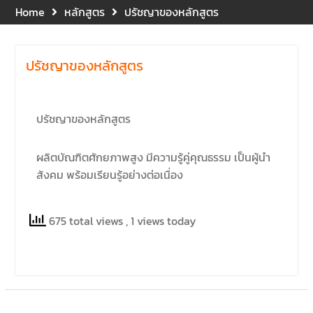
และปฐมพยาบาลเบื้องต้น
Home
หลักสูตร
ปรัชญาของหลักสูตร
ประจำปี 2569 ณ ห้อง 2-311
อาคารปราบไตรจักร 2
มหาวิทยาลัยนเรศวร โดย
ปรัชญาของหลักสูตร
กิจกรรมดังกล่าวจัดขึ้นสำหรับ
บุคลากรที่ปฏิบัติงาน ณ กลุ่ม
อาคารอุตสาหกรรมบริการ เพื่อ
ร่วมกันสร้างพื้นที่การทำงานที่
ปรัชญาของหลักสูตร
ปลอดภัย ซึ่งครอบคลุมหน่วย
งานภายในกลุ่มอาคารทั้ง 3
ผลิตบัณฑิตศักยภาพสูง มีความรู้คู่คุณธรรม เป็นผู้นำ
คณะ และ 1 กอง
สังคม พร้อมเรียนรู้อย่างต่อเนื่อง
คณะนิติศาสตร์ มหาวิทยาลัย
นเรศวร จัดโครงการปฐมนิเทศ
และพบผู้ปกครอง ประจำปีการ
675 total views
, 1 views today
ศึกษา 2569 โดยได้รับเกียรติ
จาก รองศาสตราจารย์ ดร.บุญ
ญรัตน์ โชคบันดาลชัย คณบดี
คณะนิติศาสตร์ ให้เกียรติเป็น
ประธานในพิธีเปิด พร้อมกล่าว
ต้อนรับและให้โอวาทแก่นิสิตใหม่