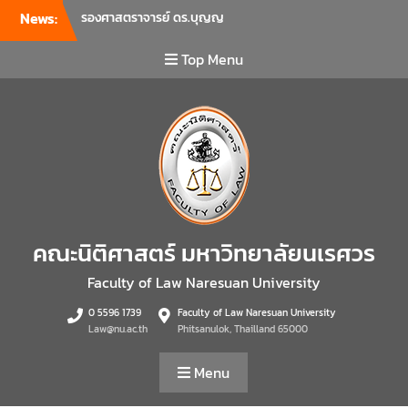
News:
รองศาสตราจารย์ ดร.บุญญ
รัตน์ โชคบันดาลชัย คณบดี
คณะนิติศาสตร์ เป็นประธานที่
Top Menu
ประชุมผู้บริหารคณะพบ
บุคลากรคณะนิติศาสตร์ เพื่อ
เป็นการเตรียมพร้อมก่อนเปิด
ภาคเรียนต้น ปีการศึกษา 2569
พร้อมด้วยรองคณบดีทุกฝ่าย
เข้าร่วมแจ้งนโยบายแนวทาง
การบริหารงานในแต่ละด้านของ
คณะ รวมทั้งการเตรียมความ
พร้อมการจัดการเรียนการสอน
คณะนิติศาสตร์ มหาวิทยาลัยนเรศวร
รายวิชาวิจัยทางกฎหมาย และ
รายวิชาตรรกศาสตร์และการ
Faculty of Law Naresuan University
เขียนในทางนิติศาสตร์ ณ ห้อง
0 5596 1739
Faculty of Law Naresuan University
ประชุมชั้น 3 อาคารคณะ
Law@nu.ac.th
Phitsanulok, Thailland 65000
นิติศาสตร์ มหาวิทยาลัยนเรศวร
คณะนิติศาสตร์ มหาวิทยาลัย
Menu
นเรศวร จัดโครงการเตรียม
ความพร้อมเพื่อรับมือภัยพิบัติ