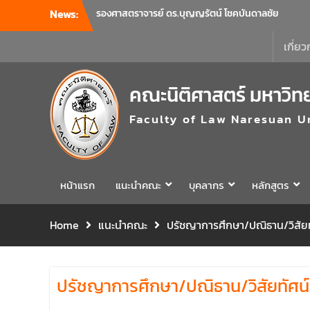
รองศาสตราจารย์ ดร.บุญญรัตน์ โชคบันดาลชัย
News:
คณบดีคณะนิติศาสตร์ เป็นประธานที่ประชุมผู้
บริหารคณะพบบุคลากรคณะนิติศาสตร์ เพื่อ
เกี่ยว
เป็นการเตรียมพร้อมก่อนเปิดภาคเรียนต้น ปีการ
ศึกษา 2569 พร้อมด้วยรองคณบดีทุกฝ่ายเข้า
ร่วมแจ้งนโยบายแนวทางการบริหารงานในแต่ละ
คณะนิติศาสตร์ มหาวิท
ด้านของคณะ รวมทั้งการเตรียมความพร้อมการ
จัดการเรียนการสอนรายวิชาวิจัยทางกฎหมาย
Faculty of Law Naresuan U
และรายวิชาตรรกศาสตร์และการเขียนในทาง
นิติศาสตร์ ณ ห้องประชุมชั้น 3 อาคารคณะ
นิติศาสตร์ มหาวิทยาลัยนเรศวร
คณะนิติศาสตร์ มหาวิทยาลัยนเรศวร จัด
หน้าแรก
แนะนำคณะ
บุคลากร
หลักสูตร
โครงการเตรียมความพร้อมเพื่อรับมือภัยพิบัติ
และปฐมพยาบาลเบื้องต้น ประจำปี 2569 ณ ห้อง
2-311 อาคารปราบไตรจักร 2 มหาวิทยาลัย
Home
แนะนำคณะ
ปรัชญาการศึกษา/ปณิธาน/วิสัยท
นเรศวร โดยกิจกรรมดังกล่าวจัดขึ้นสำหรับ
บุคลากรที่ปฏิบัติงาน ณ กลุ่มอาคารอุตสาหกรรม
บริการ เพื่อร่วมกันสร้างพื้นที่การทำงานที่
ปรัชญาการศึกษา/ปณิธาน/วิสัยทัศน
ปลอดภัย ซึ่งครอบคลุมหน่วยงานภายในกลุ่ม
อาคารทั้ง 3 คณะ และ 1 กอง