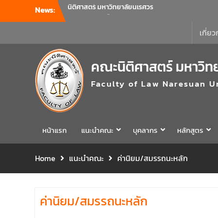
News:
คณะนิติศาสตร์ มหาวิทยาลัยนเรศวร จัด
โครงการเตรียมความพร้อมเพื่อรับมือภัยพิบัติ
และปฐมพยาบาลเบื้องต้น ประจำปี 2569 ณ ห้อง
เกี่ยว
2-311 อาคารปราบไตรจักร 2 มหาวิทยาลัย
นเรศวร โดยกิจกรรมดังกล่าวจัดขึ้นสำหรับ
คณะนิติศาสตร์ มหาวิท
บุคลากรที่ปฏิบัติงาน ณ กลุ่มอาคารอุตสาหกรรม
บริการ เพื่อร่วมกันสร้างพื้นที่การทำงานที่
Faculty of Law Naresuan U
ปลอดภัย ซึ่งครอบคลุมหน่วยงานภายในกลุ่ม
อาคารทั้ง 3 คณะ และ 1 กอง
คณะนิติศาสตร์ มหาวิทยาลัยนเรศวร จัด
โครงการปฐมนิเทศและพบผู้ปกครอง ประจำปี
การศึกษา 2569 โดยได้รับเกียรติจาก รอง
หน้าแรก
แนะนำคณะ
บุคลากร
หลักสูตร
ศาสตราจารย์ ดร.บุญญรัตน์ โชคบันดาลชัย
คณบดีคณะนิติศาสตร์ ให้เกียรติเป็นประธานใน
Home
แนะนำคณะ
ค่านิยม/สมรรถนะหลัก
พิธีเปิด พร้อมกล่าวต้อนรับและให้โอวาทแก่นิสิต
ใหม่ มีวัตถุประสงค์เพื่อให้ผู้ปกครองและนิสิตได้
ทราบถึงนโยบายด้านการเรียนการสอนของคณะ
นิติศาสตร์
ค่านิยม/สมรรถนะหลัก
รองศาสตราจารย์ ดร.บุญญรัตน์ โชคบันดาลชัย
คณบดีคณะนิติศาสตร์ เป็นประธานที่ประชุมผู้