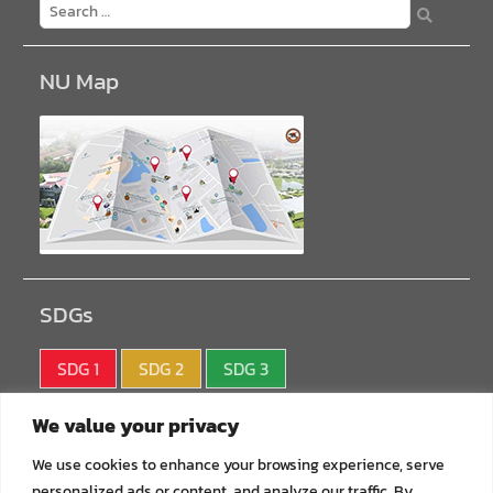
NU Map
SDGs
SDG 1
SDG 2
SDG 3
SDG 4
SDG 5
SDG 6
We value your privacy
SDG 7
SDG 8
SDG 9
We use cookies to enhance your browsing experience, serve
personalized ads or content, and analyze our traffic. By