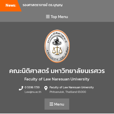
News:
รัตน์ โชคบันดาลชัย คณบดี
คณะนิติศาสตร์ เป็นประธานที่
Top Menu
ประชุมผู้บริหารคณะพบ
บุคลากรคณะนิติศาสตร์ เพื่อ
เป็นการเตรียมพร้อมก่อนเปิด
ภาคเรียนต้น ปีการศึกษา 2569
พร้อมด้วยรองคณบดีทุกฝ่าย
เข้าร่วมแจ้งนโยบายแนวทาง
การบริหารงานในแต่ละด้านของ
คณะ รวมทั้งการเตรียมความ
พร้อมการจัดการเรียนการสอน
รายวิชาวิจัยทางกฎหมาย และ
คณะนิติศาสตร์ มหาวิทยาลัยนเรศวร
รายวิชาตรรกศาสตร์และการ
เขียนในทางนิติศาสตร์ ณ ห้อง
Faculty of Law Naresuan University
ประชุมชั้น 3 อาคารคณะ
0 5596 1739
Faculty of Law Naresuan University
นิติศาสตร์ มหาวิทยาลัยนเรศวร
Law@nu.ac.th
Phitsanulok, Thailland 65000
คณะนิติศาสตร์ มหาวิทยาลัย
นเรศวร จัดโครงการเตรียม
Menu
ความพร้อมเพื่อรับมือภัยพิบัติ
และปฐมพยาบาลเบื้องต้น