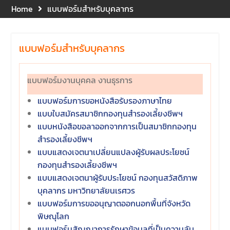
ประจำปี 2569 ณ ห้อง 2-311
Home
แบบฟอร์มสำหรับบุคลากร
อาคารปราบไตรจักร 2
มหาวิทยาลัยนเรศวร โดย
กิจกรรมดังกล่าวจัดขึ้นสำหรับ
แบบฟอร์มสำหรับบุคลากร
บุคลากรที่ปฏิบัติงาน ณ กลุ่ม
อาคารอุตสาหกรรมบริการ เพื่อ
ร่วมกันสร้างพื้นที่การทำงานที่
แบบฟอร์มงานบุคคล งานธุรการ
ปลอดภัย ซึ่งครอบคลุมหน่วย
งานภายในกลุ่มอาคารทั้ง 3
แบบฟอร์มการขอหนังสือรับรองภาษาไทย
คณะ และ 1 กอง
แบบใบสมัครสมาชิกกองทุนสำรองเลี้ยงชีพฯ
คณะนิติศาสตร์ มหาวิทยาลัย
แบบหนังสือขอลาออกจากการเป็นสมาชิกกองทุน
นเรศวร จัดโครงการปฐมนิเทศ
สำรองเลี้ยงชีพฯ
และพบผู้ปกครอง ประจำปีการ
แบบแสดงเจตนาเปลี่ยนแปลงผู้รับผลประโยชน์
ศึกษา 2569 โดยได้รับเกียรติ
กองทุนสำรองเลี้ยงชีพฯ
จาก รองศาสตราจารย์ ดร.บุญ
ญรัตน์ โชคบันดาลชัย คณบดี
แบบแสดงเจตนาผู้รับประโยชน์ กองทุนสวัสดิภาพ
คณะนิติศาสตร์ ให้เกียรติเป็น
บุคลากร มหาวิทยาลัยนเรศวร
ประธานในพิธีเปิด พร้อมกล่าว
แบบฟอร์มการขออนุญาตออกนอกพื้นที่จังหวัด
ต้อนรับและให้โอวาทแก่นิสิตใหม่
พิษณุโลก
มีวัตถุประสงค์เพื่อให้ผู้ปกครอง
แบบฟอร์มสัญญาการรักษาข้อมูลที่เป็นความลับ