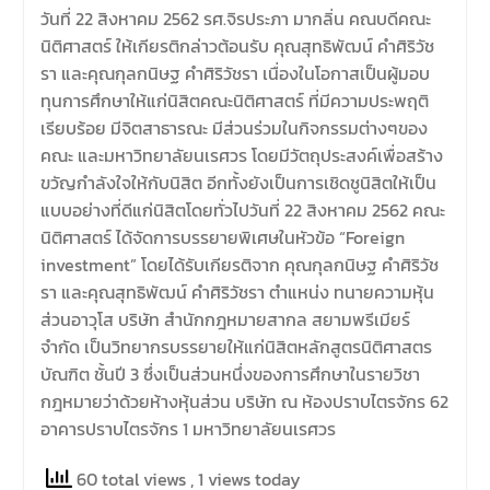
มีวัตถุประสงค์เพื่อให้ผู้ปกครอง
วันที่ 22 สิงหาคม 2562 รศ.จิรประภา มากลิ่น คณบดีคณะ
และนิสิตได้ทราบถึงนโยบาย
นิติศาสตร์ ให้เกียรติกล่าวต้อนรับ คุณสุทธิพัฒน์ คำศิริวัช
ด้านการเรียนการสอนของคณะ
รา และคุณกุลกนิษฐ คำศิริวัชรา เนื่องในโอกาสเป็นผู้มอบ
นิติศาสตร์
ทุนการศึกษาให้แก่นิสิตคณะนิติศาสตร์ ที่มีความประพฤติ
เรียบร้อย มีจิตสาธารณะ มีส่วนร่วมในกิจกรรมต่างๆของ
คณะ และมหาวิทยาลัยนเรศวร โดยมีวัตถุประสงค์เพื่อสร้าง
ขวัญกำลังใจให้กับนิสิต อีกทั้งยังเป็นการเชิดชูนิสิตให้เป็น
แบบอย่างที่ดีแก่นิสิตโดยทั่วไปวันที่ 22 สิงหาคม 2562 คณะ
นิติศาสตร์ ได้จัดการบรรยายพิเศษในหัวข้อ “Foreign
investment” โดยได้รับเกียรติจาก คุณกุลกนิษฐ คำศิริวัช
รา และคุณสุทธิพัฒน์ คำศิริวัชรา ตำแหน่ง ทนายความหุ้น
ส่วนอาวุโส บริษัท สำนักกฎหมายสากล สยามพรีเมียร์
จำกัด เป็นวิทยากรบรรยายให้แก่นิสิตหลักสูตรนิติศาสตร
บัณฑิต ชั้นปี 3 ซึ่งเป็นส่วนหนึ่งของการศึกษาในรายวิชา
กฎหมายว่าด้วยห้างหุ้นส่วน บริษัท ณ ห้องปราบไตรจักร 62
อาคารปราบไตรจักร 1 มหาวิทยาลัยนเรศวร
60 total views
, 1 views today