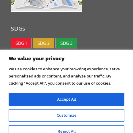
SDGs
SDG 1
SDG 2
SDG 3
SDG 4
SDG 5
SDG 6
We value your privacy
SDG 7
SDG 8
SDG 9
We use cookies to enhance your browsing experience, serve
personalized ads or content, and analyze our traffic. By
SDG10
SDG11
SDG12
clicking "Accept All", you consent to our use of cookies.
SDG13
SDG14
SDG15
Accept All
SDG16
SDG17
Customize
Copyright © All rights reserved.
Reject All