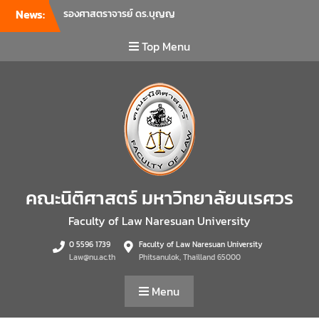
News:
รองศาสตราจารย์ ดร.บุญญ
รัตน์ โชคบันดาลชัย คณบดี
คณะนิติศาสตร์ เป็นประธานที่
Top Menu
ประชุมผู้บริหารคณะพบ
บุคลากรคณะนิติศาสตร์ เพื่อ
เป็นการเตรียมพร้อมก่อนเปิด
ภาคเรียนต้น ปีการศึกษา 2569
พร้อมด้วยรองคณบดีทุกฝ่าย
เข้าร่วมแจ้งนโยบายแนวทาง
การบริหารงานในแต่ละด้านของ
คณะ รวมทั้งการเตรียมความ
พร้อมการจัดการเรียนการสอน
คณะนิติศาสตร์ มหาวิทยาลัยนเรศวร
รายวิชาวิจัยทางกฎหมาย และ
รายวิชาตรรกศาสตร์และการ
Faculty of Law Naresuan University
เขียนในทางนิติศาสตร์ ณ ห้อง
0 5596 1739
Faculty of Law Naresuan University
ประชุมชั้น 3 อาคารคณะ
Law@nu.ac.th
Phitsanulok, Thailland 65000
นิติศาสตร์ มหาวิทยาลัยนเรศวร
คณะนิติศาสตร์ มหาวิทยาลัย
Menu
นเรศวร จัดโครงการเตรียม
ความพร้อมเพื่อรับมือภัยพิบัติ