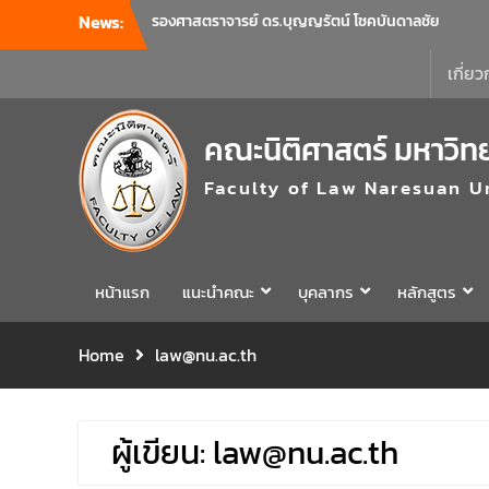
News:
บริหารคณะพบบุคลากรคณะนิติศาสตร์ เพื่อ
เป็นการเตรียมพร้อมก่อนเปิดภาคเรียนต้น ปีการ
เกี่ยว
ศึกษา 2569 พร้อมด้วยรองคณบดีทุกฝ่ายเข้า
ร่วมแจ้งนโยบายแนวทางการบริหารงานในแต่ละ
ด้านของคณะ รวมทั้งการเตรียมความพร้อมการ
คณะนิติศาสตร์ มหาวิท
จัดการเรียนการสอนรายวิชาวิจัยทางกฎหมาย
และรายวิชาตรรกศาสตร์และการเขียนในทาง
Faculty of Law Naresuan U
นิติศาสตร์ ณ ห้องประชุมชั้น 3 อาคารคณะ
นิติศาสตร์ มหาวิทยาลัยนเรศวร
คณะนิติศาสตร์ มหาวิทยาลัยนเรศวร จัด
โครงการเตรียมความพร้อมเพื่อรับมือภัยพิบัติ
และปฐมพยาบาลเบื้องต้น ประจำปี 2569 ณ ห้อง
หน้าแรก
แนะนำคณะ
บุคลากร
หลักสูตร
2-311 อาคารปราบไตรจักร 2 มหาวิทยาลัย
นเรศวร โดยกิจกรรมดังกล่าวจัดขึ้นสำหรับ
Home
law@nu.ac.th
บุคลากรที่ปฏิบัติงาน ณ กลุ่มอาคารอุตสาหกรรม
บริการ เพื่อร่วมกันสร้างพื้นที่การทำงานที่
ปลอดภัย ซึ่งครอบคลุมหน่วยงานภายในกลุ่ม
อาคารทั้ง 3 คณะ และ 1 กอง
ผู้เขียน:
law@nu.ac.th
คณะนิติศาสตร์ มหาวิทยาลัยนเรศวร จัด
โครงการปฐมนิเทศและพบผู้ปกครอง ประจำปี