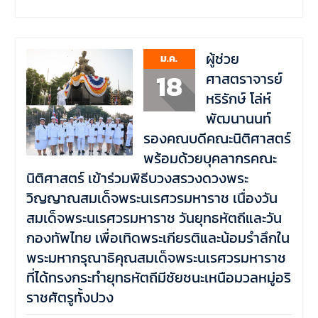
ผู้ช่วย
ม.ค.
18
ศาสตราจารย์
หริรักษ์ โล่ห์
พัฒนานนท์
รองคณบดีคณะนิติศาสตร์
พร้อมด้วยบุคลากรคณะ
นิติศาสตร์ เข้าร่วมพิธีบวงสรวงดวงพระ
วิญญาณสมเด็จพระนเรศวรมหาราช เนื่องวัน
สมเด็จพระนเรศวรมหาราช วันยุทธหัตถีและวัน
กองทัพไทย เพื่อเทิดพระเกียรติและน้อมรำลึกใน
พระมหากรุณาธิคุณสมเด็จพระนเรศวรมหาราช
ที่ได้ทรงกระทำยุทธหัตถีมีชัยชนะเหนือมวลหมู่อริ
ราชศัตรูทั้งปวง