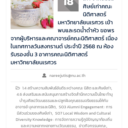
18
ศิษย์เก่าคณะ
นิติศาสตร์
มหาวิทยาลัยนเรศวร เข้า
พบและรดน้ำดำหัว ขอพร
จากผู้บริหารและคณาจารย์คณะนิติศาสตร์ เนื่อง
ในเทศกาลวันสงกรานต์ ประจำปี 2568 ณ ห้อง
รับรองชั้น 3 อาคารคณะนิติศาสตร์
มหาวิทยาลัยนเรศวร
nareejutis@nu.ac.th
1.4 สร้างความสัมพันธ์อันดีระหว่างคณะ นิสิต และศิษย์เก่า
,
4.6 ส่งเสริมและสนับสนุนการสร้างจิตสำนึกความเป็นไทย ทำนุ
บำรุงศิลปวัฒนธรรมและปลูกฝังคุณธรรมจริยธรรมให้กับ
อาจารย์ บุคลากรและนิสิต
,
SO3 Alumni Engagement : การ
มีส่วนร่วมของศิษย์เก่า
,
SO7 Local Wisdom and Cultural
Diversity Knowledge : การจัดการความรู้ภูมิปัญญาท้องถิ่น
และความหลากหลายทางวัฒนธรรม
,
ข่าวกิจกรรมคณะ
,