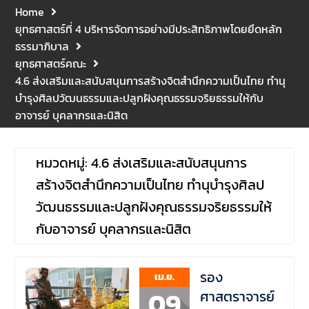
คณะนิติศาสตร์ ให้เกียรติเป็น
Home
ประธานในพิธีเปิด พร้อมกล่าว
ยุทธศาสตร์ที่ 4 บริหารจัดการอย่างมีประสิทธิภาพโดยยึดหลัก
ต้อนรับและให้โอวาทแก่นิสิตใหม่
ธรรมาภิบาล
มีวัตถุประสงค์เพื่อให้ผู้ปกครอง
ยุทธศาสตร์คณะ
และนิสิตได้ทราบถึงนโยบาย
4.6 ส่งเสริมและสนับสนุนการสร้างจิตสำนึกความเป็นไทย ทำนุ
ด้านการเรียนการสอนของคณะ
บำรุงศิลปวัฒนธรรมและปลูกฝังคุณธรรมจริยธรรมให้กับ
นิติศาสตร์
อาจารย์ บุคลากรและนิสิต
รองศาสตราจารย์ ดร.บุญญ
รัตน์ โชคบันดาลชัย คณบดี
คณะนิติศาสตร์ เป็นประธานที่
หมวดหมู่:
ประชุมผู้บริหารคณะพบ
4.6 ส่งเสริมและสนับสนุนการ
บุคลากรคณะนิติศาสตร์ เพื่อ
สร้างจิตสำนึกความเป็นไทย ทำนุบำรุงศิลป
เป็นการเตรียมพร้อมก่อนเปิด
วัฒนธรรมและปลูกฝังคุณธรรมจริยธรรมให้
ภาคเรียนต้น ปีการศึกษา 2569
พร้อมด้วยรองคณบดีทุกฝ่าย
กับอาจารย์ บุคลากรและนิสิต
เข้าร่วมแจ้งนโยบายแนวทาง
การบริหารงานในแต่ละด้านของ
คณะ รวมทั้งการเตรียมความ
รอง
เม.ย.
พร้อมการจัดการเรียนการสอน
09
ศาสตราจารย์
รายวิชาวิจัยทางกฎหมาย และ