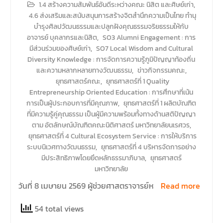
1.4 สร้างความสัมพันธ์อันดีระหว่างคณะ นิสิต และศิษย์เก่า
,
4.6 ส่งเสริมและสนับสนุนการสร้างจิตสำนึกความเป็นไทย ทำนุ
บำรุงศิลปวัฒนธรรมและปลูกฝังคุณธรรมจริยธรรมให้กับ
อาจารย์ บุคลากรและนิสิต
,
SO3 Alumni Engagement : การ
มีส่วนร่วมของศิษย์เก่า
,
SO7 Local Wisdom and Cultural
Diversity Knowledge : การจัดการความรู้ภูมิปัญญาท้องถิ่น
และความหลากหลายทางวัฒนธรรม
,
ข่าวกิจกรรมคณะ
,
ยุทธศาสตร์คณะ
,
ยุทธศาสตร์ที่ 1 Quality
Entrepreneurship Oriented Education : การศึกษาที่เน้น
การเป็นผู้ประกอบการที่มีคุณภาพ
,
ยุทธศาสตร์ที่ 1 ผลิตบัณฑิต
ที่มีความรู้คู่คุณธรรม เป็นผู้มีความพร้อมทั้งทางด้านสติปัญญา
ตาม อัตลักษณ์บัณฑิตคณะนิติศาสตร์ มหาวิทยาลัยนเรศวร
,
ยุทธศาสตร์ที่ 4 Cultural Ecosystem Service : การให้บริการ
ระบบนิเวศทางวัฒนธรรม
,
ยุทธศาสตร์ที่ 4 บริหารจัดการอย่าง
มีประสิทธิภาพโดยยึดหลักธรรมาภิบาล
,
ยุทธศาสตร์
มหาวิทยาลัย
วันที่ 8 เมษายน 2569 ผู้ช่วยศาสตราจารย์ห
Read more
54 total views