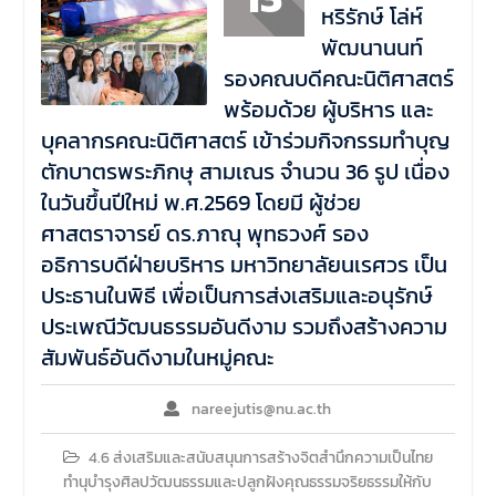
หริรักษ์ โล่ห์
พัฒนานนท์
รองคณบดีคณะนิติศาสตร์
พร้อมด้วย ผู้บริหาร และ
บุคลากรคณะนิติศาสตร์ เข้าร่วมกิจกรรมทำบุญ
ตักบาตรพระภิกษุ สามเณร จำนวน 36 รูป เนื่อง
ในวันขึ้นปีใหม่ พ.ศ.2569 โดยมี ผู้ช่วย
ศาสตราจารย์ ดร.ภาณุ พุทธวงศ์ รอง
อธิการบดีฝ่ายบริหาร มหาวิทยาลัยนเรศวร เป็น
ประธานในพิธี เพื่อเป็นการส่งเสริมและอนุรักษ์
ประเพณีวัฒนธรรมอันดีงาม รวมถึงสร้างความ
สัมพันธ์อันดีงามในหมู่คณะ
nareejutis@nu.ac.th
4.6 ส่งเสริมและสนับสนุนการสร้างจิตสำนึกความเป็นไทย
ทำนุบำรุงศิลปวัฒนธรรมและปลูกฝังคุณธรรมจริยธรรมให้กับ