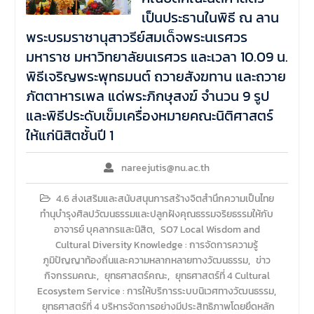
เป็นประธานในพิธี ณ ลาน
พระบรมราชานุสาวรีย์สมเด็จพระนเรศวร
มหาราช มหาวิทยาลัยนเรศวร และเวลา 10.09 น.
พิธีเจริญพระพุทธมนต์ ถวายสังฆทาน และถวาย
ภัตตาหารเพล แด่พระภิกษุสงฆ์ จำนวน 9 รูป
และพิธีประดับเข็มเครื่องหมายคณะนิติศาสตร์
ให้แก่นิสิตชั้นปี 1
nareejutis@nu.ac.th
4.6 ส่งเสริมและสนับสนุนการสร้างจิตสำนึกความเป็นไทย
ทำนุบำรุงศิลปวัฒนธรรมและปลูกฝังคุณธรรมจริยธรรมให้กับ
อาจารย์ บุคลากรและนิสิต
,
SO7 Local Wisdom and
Cultural Diversity Knowledge : การจัดการความรู้
ภูมิปัญญาท้องถิ่นและความหลากหลายทางวัฒนธรรม
,
ข่าว
กิจกรรมคณะ
,
ยุทธศาสตร์คณะ
,
ยุทธศาสตร์ที่ 4 Cultural
Ecosystem Service : การให้บริการระบบนิเวศทางวัฒนธรรม
,
ยุทธศาสตร์ที่ 4 บริหารจัดการอย่างมีประสิทธิภาพโดยยึดหลัก