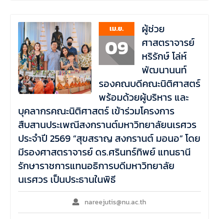
ผู้ช่วย
เม.ย.
09
ศาสตราจารย์
หริรักษ์ โล่ห์
พัฒนานนท์
รองคณบดีคณะนิติศาสตร์
พร้อมด้วยผู้บริหาร และ
บุคลากรคณะนิติศาสตร์ เข้าร่วมโครงการ
สืบสานประเพณีสงกรานต์มหาวิทยาลัยนเรศวร
ประจำปี 2569 “สุขสราญ สงกรานต์ มอนอ” โดย
มีรองศาสตราจารย์ ดร.ศรินทร์ทิพย์ แทนธานี
รักษาราชการแทนอธิการบดีมหาวิทยาลัย
นเรศวร เป็นประธานในพิธี
nareejutis@nu.ac.th