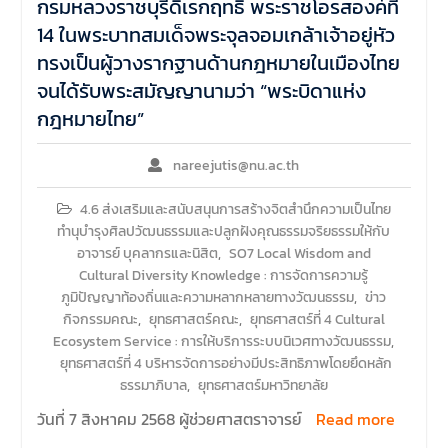
กรมหลวงราชบุรีดิเรกฤทธิ์ พระราชโอรสองค์ที่
14 ในพระบาทสมเด็จพระจุลจอมเกล้าเจ้าอยู่หัว
ทรงเป็นผู้วางรากฐานด้านกฎหมายในเมืองไทย
จนได้รับพระสมัญญานามว่า “พระบิดาแห่ง
กฎหมายไทย”
nareejutis@nu.ac.th
4.6 ส่งเสริมและสนับสนุนการสร้างจิตสำนึกความเป็นไทย
ทำนุบำรุงศิลปวัฒนธรรมและปลูกฝังคุณธรรมจริยธรรมให้กับ
อาจารย์ บุคลากรและนิสิต
,
SO7 Local Wisdom and
Cultural Diversity Knowledge : การจัดการความรู้
ภูมิปัญญาท้องถิ่นและความหลากหลายทางวัฒนธรรม
,
ข่าว
กิจกรรมคณะ
,
ยุทธศาสตร์คณะ
,
ยุทธศาสตร์ที่ 4 Cultural
Ecosystem Service : การให้บริการระบบนิเวศทางวัฒนธรรม
,
ยุทธศาสตร์ที่ 4 บริหารจัดการอย่างมีประสิทธิภาพโดยยึดหลัก
ธรรมาภิบาล
,
ยุทธศาสตร์มหาวิทยาลัย
วันที่ 7 สิงหาคม 2568 ผู้ช่วยศาสตราจารย์
Read more