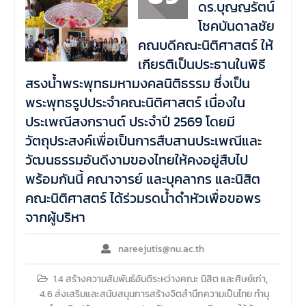
รายวิชาตรรกศาสตร์และการ
ดร.บุญญรัตน์
เขียนในทางนิติศาสตร์ ณ ห้อง
โชคบันดาลชัย
ประชุมชั้น 3 อาคารคณะ
คณบดีคณะนิติศาสตร์ ให้
นิติศาสตร์ มหาวิทยาลัยนเรศวร
เกียรติเป็นประธานในพิธี
สรงน้ำพระพุทธมหามงคลนิติธรรม ซึ่งเป็น
พระพุทธรูปประจำคณะนิติศาสตร์ เนื่องใน
ประเพณีสงกรานต์ ประจำปี 2569 โดยมี
วัตถุประสงค์เพื่อเป็นการสืบสานประเพณีและ
วัฒนธรรมอันดีงามของไทยให้คงอยู่สืบไป
พร้อมกันนี้ คณาจารย์ และบุคลากร และนิสิต
คณะนิติศาสตร์ ได้ร่วมรดน้ำดำหัวเพื่อขอพร
จากผู้บริหา
nareejutis@nu.ac.th
1.4 สร้างความสัมพันธ์อันดีระหว่างคณะ นิสิต และศิษย์เก่า
,
4.6 ส่งเสริมและสนับสนุนการสร้างจิตสำนึกความเป็นไทย ทำนุ