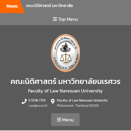
News:
คณะนิติศาสตร์ มหาวิทยาลัย
นเรศวร จัดโครงการเตรียม
ความพร้อมเพื่อรับมือภัยพิบัติ
Top Menu
และปฐมพยาบาลเบื้องต้น
ประจำปี 2569 ณ ห้อง 2-311
อาคารปราบไตรจักร 2
มหาวิทยาลัยนเรศวร โดย
กิจกรรมดังกล่าวจัดขึ้นสำหรับ
บุคลากรที่ปฏิบัติงาน ณ กลุ่ม
อาคารอุตสาหกรรมบริการ เพื่อ
ร่วมกันสร้างพื้นที่การทำงานที่
ปลอดภัย ซึ่งครอบคลุมหน่วย
คณะนิติศาสตร์ มหาวิทยาลัยนเรศวร
งานภายในกลุ่มอาคารทั้ง 3
คณะ และ 1 กอง
Faculty of Law Naresuan University
คณะนิติศาสตร์ มหาวิทยาลัย
0 5596 1739
Faculty of Law Naresuan University
นเรศวร จัดโครงการปฐมนิเทศ
Law@nu.ac.th
Phitsanulok, Thailland 65000
และพบผู้ปกครอง ประจำปีการ
ศึกษา 2569 โดยได้รับเกียรติ
Menu
จาก รองศาสตราจารย์ ดร.บุญ
ญรัตน์ โชคบันดาลชัย คณบดี