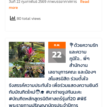
วันที่ 22 กุมภาพันธ์ 2569 ภาพบรรยากาศการ
Read
more
80 total views
💐ด้วยความรัก
ก.พ.
22
และความ
ภูมิใจ… พี่ๆ
สำนักงาน
เลขานุการคณะ และน้องๆ
สโมสรนิสิต ร่วมตั้งใจ
รังสรรค์ความประทับใจ เพื่อร่วมแสดงความยินดี
กับบัณฑิตใหม่🧑‍🎓 #มาถ่ายรูปกันนะคะ
#บัณฑิตหลักสูตรนิติศาสตร์รุ่นที่20 #พิธี
พระราชทานปริญญาบัตรประจำปีการ