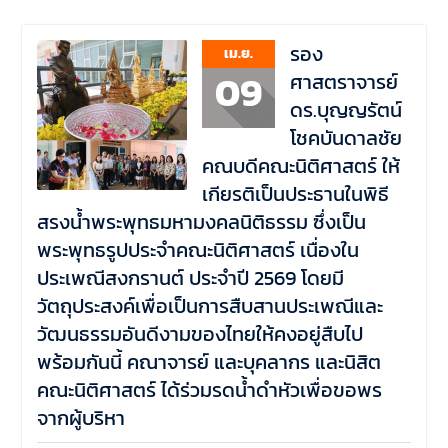
รอง
เม.ย.
09
ศาสตราจารย์
ดร.บุญญรัตน์
โชคบันดาลชัย
คณบดีคณะนิติศาสตร์ ให้
เกียรติเป็นประธานในพิธี
สรงน้ำพระพุทธมหามงคลนิติธรรม ซึ่งเป็น
พระพุทธรูปประจำคณะนิติศาสตร์ เนื่องใน
ประเพณีสงกรานต์ ประจำปี 2569 โดยมี
วัตถุประสงค์เพื่อเป็นการสืบสานประเพณีและ
วัฒนธรรมอันดีงามของไทยให้คงอยู่สืบไป
พร้อมกันนี้ คณาจารย์ และบุคลากร และนิสิต
คณะนิติศาสตร์ ได้ร่วมรดน้ำดำหัวเพื่อขอพร
จากผู้บริหา