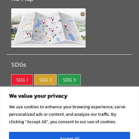
SDGs
SDG 1
SDG 2
SDG 3
SDG 4
SDG 5
SDG 6
We value your privacy
SDG 7
SDG 8
SDG 9
We use cookies to enhance your browsing experience, serve
personalized ads or content, and analyze our traffic. By
SDG10
SDG11
SDG12
clicking "Accept All", you consent to our use of cookies.
SDG13
SDG14
SDG15
Accept All