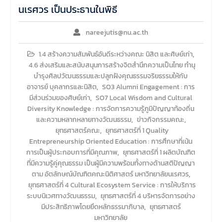
นเรศวร เป็นประธานในพิธี
nareejutis@nu.ac.th
1.4 สร้างความสัมพันธ์อันดีระหว่างคณะ นิสิต และศิษย์เก่า
,
4.6 ส่งเสริมและสนับสนุนการสร้างจิตสำนึกความเป็นไทย ทำนุ
บำรุงศิลปวัฒนธรรมและปลูกฝังคุณธรรมจริยธรรมให้กับ
อาจารย์ บุคลากรและนิสิต
,
SO3 Alumni Engagement : การ
มีส่วนร่วมของศิษย์เก่า
,
SO7 Local Wisdom and Cultural
Diversity Knowledge : การจัดการความรู้ภูมิปัญญาท้องถิ่น
และความหลากหลายทางวัฒนธรรม
,
ข่าวกิจกรรมคณะ
,
ยุทธศาสตร์คณะ
,
ยุทธศาสตร์ที่ 1 Quality
Entrepreneurship Oriented Education : การศึกษาที่เน้น
การเป็นผู้ประกอบการที่มีคุณภาพ
,
ยุทธศาสตร์ที่ 1 ผลิตบัณฑิต
ที่มีความรู้คู่คุณธรรม เป็นผู้มีความพร้อมทั้งทางด้านสติปัญญา
ตาม อัตลักษณ์บัณฑิตคณะนิติศาสตร์ มหาวิทยาลัยนเรศวร
,
ยุทธศาสตร์ที่ 4 Cultural Ecosystem Service : การให้บริการ
ระบบนิเวศทางวัฒนธรรม
,
ยุทธศาสตร์ที่ 4 บริหารจัดการอย่าง
มีประสิทธิภาพโดยยึดหลักธรรมาภิบาล
,
ยุทธศาสตร์
มหาวิทยาลัย