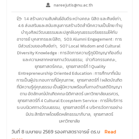
nareejutis@nu.ac.th
1.4 สร้างความสัมพันธ์อันดีระหว่างคณะ นิสิต และศิษย์เก่า
,
4.6 ส่งเสริมและสนับสนุนการสร้างจิตสำนึกความเป็นไทย ทำนุ
บำรุงศิลปวัฒนธรรมและปลูกฝังคุณธรรมจริยธรรมให้กับ
อาจารย์ บุคลากรและนิสิต
,
SO3 Alumni Engagement : การ
มีส่วนร่วมของศิษย์เก่า
,
SO7 Local Wisdom and Cultural
Diversity Knowledge : การจัดการความรู้ภูมิปัญญาท้องถิ่น
และความหลากหลายทางวัฒนธรรม
,
ข่าวกิจกรรมคณะ
,
ยุทธศาสตร์คณะ
,
ยุทธศาสตร์ที่ 1 Quality
Entrepreneurship Oriented Education : การศึกษาที่เน้น
การเป็นผู้ประกอบการที่มีคุณภาพ
,
ยุทธศาสตร์ที่ 1 ผลิตบัณฑิต
ที่มีความรู้คู่คุณธรรม เป็นผู้มีความพร้อมทั้งทางด้านสติปัญญา
ตาม อัตลักษณ์บัณฑิตคณะนิติศาสตร์ มหาวิทยาลัยนเรศวร
,
ยุทธศาสตร์ที่ 4 Cultural Ecosystem Service : การให้บริการ
ระบบนิเวศทางวัฒนธรรม
,
ยุทธศาสตร์ที่ 4 บริหารจัดการอย่าง
มีประสิทธิภาพโดยยึดหลักธรรมาภิบาล
,
ยุทธศาสตร์
มหาวิทยาลัย
วันที่ 8 เมษายน 2569 รองศาสตราจารย์ ดร.บ
Read