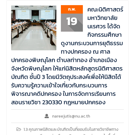
คณะนิติศาสตร์
ก.พ.
19
มหาวิทยาลัย
นเรศวร ได้จัด
กิจกรรมศึกษา
ดูงานกระบวนการยุติธรรม
ทางปกครอง ณ ศาล
ปกครองพิษณุโลก ตำบลท่าทอง อำเภอเมือง
จังหวัดพิษณุโลก ให้แก่นิสิตหลักสูตรนิติศาสตร
บัณฑิต ชั้นปี 3 โดยมีวัตถุประสงค์เพื่อให้นิสิตได้
รับความรู้ความเข้าใจเกี่ยวกับกระบวนการ
พิจารณาคดีปกครอง ในการจัดการเรียนการ
สอนรายวิชา 230330 กฎหมายปกครอง
nareejutis@nu.ac.th
1.3 คุณภาพนิสิตและบัณฑิตเป็นที่ยอมรับในสายวิชาชีพทาง