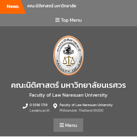
News:
คณะนิติศาสตร์ มหาวิทยาลัย
นเรศวร จัดโครงการเตรียม
ความพร้อมเพื่อรับมือภัยพิบัติ
Top Menu
และปฐมพยาบาลเบื้องต้น
ประจำปี 2569 ณ ห้อง 2-311
อาคารปราบไตรจักร 2
มหาวิทยาลัยนเรศวร โดย
กิจกรรมดังกล่าวจัดขึ้นสำหรับ
บุคลากรที่ปฏิบัติงาน ณ กลุ่ม
อาคารอุตสาหกรรมบริการ เพื่อ
ร่วมกันสร้างพื้นที่การทำงานที่
ปลอดภัย ซึ่งครอบคลุมหน่วย
คณะนิติศาสตร์ มหาวิทยาลัยนเรศวร
งานภายในกลุ่มอาคารทั้ง 3
คณะ และ 1 กอง
Faculty of Law Naresuan University
คณะนิติศาสตร์ มหาวิทยาลัย
0 5596 1739
Faculty of Law Naresuan University
นเรศวร จัดโครงการปฐมนิเทศ
Law@nu.ac.th
Phitsanulok, Thailland 65000
และพบผู้ปกครอง ประจำปีการ
ศึกษา 2569 โดยได้รับเกียรติ
Menu
จาก รองศาสตราจารย์ ดร.บุญ
ญรัตน์ โชคบันดาลชัย คณบดี