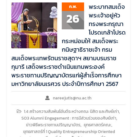
พระบาทสมเด็จ
ก.พ.
26
พระเจ้าอยู่หัว
ทรงพระกรุณา
โปรดเกล้าโปรด
กระหม่อมให้ สมเด็จพระ
กนิษฐาธิราชเจ้า กรม
สมเด็จพระเทพรัตนราชสุดาฯ สยามบรมราช
กุมารี เสด็จพระราชดำเนินแทนพระองค์
พระราชทานปริญญาบัตรแก่ผู้สำเร็จการศึกษา
มหาวิทยาลัยนเรศวร ประจำปีการศึกษา 2567
nareejutis@nu.ac.th
1.4 สร้างความสัมพันธ์อันดีระหว่างคณะ นิสิต และศิษย์เก่า
,
SO3 Alumni Engagement : การมีส่วนร่วมของศิษย์เก่า
,
ข่าวพิธีพระราชทานปริญญาบัตร
,
ยุทธศาสตร์คณะ
,
ยุทธศาสตร์ที่ 1 Quality Entrepreneurship Oriented