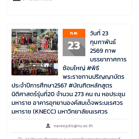
วันที่ 23
ก.พ.
23
กุมภาพันธ์
2569 ภาพ
บรรยากาศการ
ซ้อมใหญ่ #พิธี
พระราชทานปริญญาบัตร
ประจำปีการศึกษา2567 #บัณฑิตหลักสูตร
นิติศาสตร์รุ่นที่20 จำนวน 273 คน ณ หอประชุม
มหาราช อาคารอุทยานองค์สมเด็จพระนเรศวร
มหาราช (KNECC) มหาวิทยาลัยนเรศวร
nareejutis@nu.ac.th