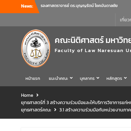
News:
รองศาสตราจารย์ ดร.บุญญรัตน์ โชคบันดาลชัย
คณบดีคณะนิติศาสตร์ เป็นประธานที่ประชุมผู้
บริหารคณะพบบุคลากรคณะนิติศาสตร์ เพื่อ
เกี่ยว
เป็นการเตรียมพร้อมก่อนเปิดภาคเรียนต้น ปีการ
ศึกษา 2569 พร้อมด้วยรองคณบดีทุกฝ่ายเข้า
คณะนิติศาสตร์ มหาวิท
ร่วมแจ้งนโยบายแนวทางการบริหารงานในแต่ละ
ด้านของคณะ รวมทั้งการเตรียมความพร้อมการ
Faculty of Law Naresuan U
จัดการเรียนการสอนรายวิชาวิจัยทางกฎหมาย
และรายวิชาตรรกศาสตร์และการเขียนในทาง
นิติศาสตร์ ณ ห้องประชุมชั้น 3 อาคารคณะ
นิติศาสตร์ มหาวิทยาลัยนเรศวร
คณะนิติศาสตร์ มหาวิทยาลัยนเรศวร จัด
หน้าแรก
แนะนำคณะ
บุคลากร
หลักสูตร
โครงการเตรียมความพร้อมเพื่อรับมือภัยพิบัติ
และปฐมพยาบาลเบื้องต้น ประจำปี 2569 ณ ห้อง
Home
2-311 อาคารปราบไตรจักร 2 มหาวิทยาลัย
ยุทธศาสตร์ที่ 3 สร้างความร่วมมือและให้บริการวิชาการแก
นเรศวร โดยกิจกรรมดังกล่าวจัดขึ้นสำหรับ
บุคลากรที่ปฏิบัติงาน ณ กลุ่มอาคารอุตสาหกรรม
ยุทธศาสตร์คณะ
3.1 สร้างความร่วมมือกับหน่วยงานภา
บริการ เพื่อร่วมกันสร้างพื้นที่การทำงานที่
ปลอดภัย ซึ่งครอบคลุมหน่วยงานภายในกลุ่ม
อาคารทั้ง 3 คณะ และ 1 กอง