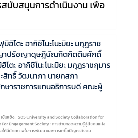
สนับสนุนการดำเนินงาน เพื่อ
ิฮิโตะ อากิซิโนะโนะมิยะ มกุฎราช
าปรัชญาดุษฎีบัณฑิตกิตติมศักดิ์
ิโตะ อากิชิโนะโนะมิยะ มกุฎราชกุมาร
ะสิทธิ์ วัฒนาภา นายกสภา
รักษาราชการแทนอธิการบดี คณะผู้
เข้มแข็ง
,
SO5 University and Society Collaboration for
r For Engagement Society : การถ่ายทอดความรู้สู่สังคมแห่ง
 เพื่อให้มีศักยภาพในการพัฒนาและการแก้ไขปัญหาสังคม