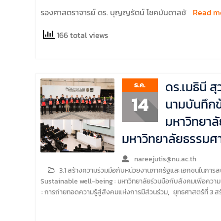
รองศาสตราจารย์ ดร. บุญญรัตน์ โชคบันดาลชั
Read m
166 total views
ดร.เมธินี 
ธ.ค.
14
นามบันทึก
มหาวิทยาลั
มหาวิทยาลัยธรรมศา
nareejutis@nu.ac.th
3.1 สร้างความร่วมมือกับหน่วยงานภาครัฐและเอกชนในการสน
Sustainable well-being : มหาวิทยาลัยร่วมมือกับสังคมเพื่อความเป็น
: การถ่ายทอดความรู้สู่สังคมแห่งการมีส่วนร่วม
,
ยุทธศาสตร์ที่ 3 