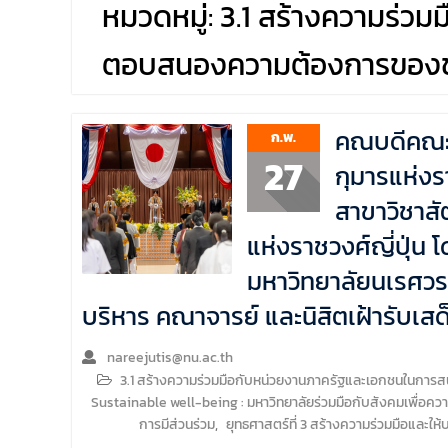
หมวดหมู่:
3.1 สร้างความร่วม
คณะนิติศาสตร์ มหาวิทยาลัยนเรศวร จัด
โครงการปฐมนิเทศและพบผู้ปกครอง ประจำปี
ตอบสนองความต้องการของชุมช
การศึกษา 2569 โดยได้รับเกียรติจาก รอง
ศาสตราจารย์ ดร.บุญญรัตน์ โชคบันดาลชัย
คณบดีคณะนิติศาสตร์ ให้เกียรติเป็นประธานใน
พิธีเปิด พร้อมกล่าวต้อนรับและให้โอวาทแก่นิสิต
คณบดีคณะนิ
ก.พ.
ใหม่ มีวัตถุประสงค์เพื่อให้ผู้ปกครองและนิสิตได้
27
ทราบถึงนโยบายด้านการเรียนการสอนของคณะ
กุมารแห่งร
นิติศาสตร์
สาขาวิชาสั
แห่งราชวงศ์ญี่ปุ่น
มหาวิทยาลัยนเรศวร
บริหาร คณาจารย์ และนิสิตเฝ้ารับเสด
nareejutis@nu.ac.th
3.1 สร้างความร่วมมือกับหน่วยงานภาครัฐและเอกชนในการสน
Sustainable well-being : มหาวิทยาลัยร่วมมือกับสังคมเพื่อความเป็
การมีส่วนร่วม
,
ยุทธศาสตร์ที่ 3 สร้างความร่วมมือและใ