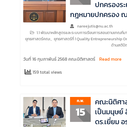
ปกครองระยอ
กฎหมายปกครอง ณ ห
nareejutis@nu.ac.th
1.1 พัฒนาหลักสูตรและระบบการเรียนการสอนตามเกณฑ์มาตร
ยุทธศาสตร์คณะ
,
ยุทธศาสตร์ที่ 1 Quality Entrepreneurship O
ด้านสติป
วันที่ 16 กุมภาพันธ์ 2568 คณะนิติศาสตร์
Read more
159 total views
คณะนิติศาส
ก.พ.
15
เป็นมนุษย์ 
ดร.เยี่ยม 