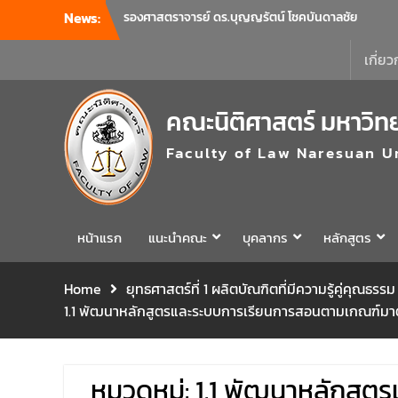
News:
คณะนิติศาสตร์ มหาวิทยาลัยนเรศวร จัด
โครงการเตรียมความพร้อมเพื่อรับมือภัยพิบัติ
และปฐมพยาบาลเบื้องต้น ประจำปี 2569 ณ ห้อง
เกี่ยว
2-311 อาคารปราบไตรจักร 2 มหาวิทยาลัย
นเรศวร โดยกิจกรรมดังกล่าวจัดขึ้นสำหรับ
คณะนิติศาสตร์ มหาวิท
บุคลากรที่ปฏิบัติงาน ณ กลุ่มอาคารอุตสาหกรรม
บริการ เพื่อร่วมกันสร้างพื้นที่การทำงานที่
Faculty of Law Naresuan U
ปลอดภัย ซึ่งครอบคลุมหน่วยงานภายในกลุ่ม
อาคารทั้ง 3 คณะ และ 1 กอง
คณะนิติศาสตร์ มหาวิทยาลัยนเรศวร จัด
โครงการปฐมนิเทศและพบผู้ปกครอง ประจำปี
การศึกษา 2569 โดยได้รับเกียรติจาก รอง
หน้าแรก
แนะนำคณะ
บุคลากร
หลักสูตร
ศาสตราจารย์ ดร.บุญญรัตน์ โชคบันดาลชัย
คณบดีคณะนิติศาสตร์ ให้เกียรติเป็นประธานใน
Home
ยุทธศาสตร์ที่ 1 ผลิตบัณฑิตที่มีความรู้คู่คุณ
พิธีเปิด พร้อมกล่าวต้อนรับและให้โอวาทแก่นิสิต
1.1 พัฒนาหลักสูตรและระบบการเรียนการสอนตามเกณฑ์มาตร
ใหม่ มีวัตถุประสงค์เพื่อให้ผู้ปกครองและนิสิตได้
ทราบถึงนโยบายด้านการเรียนการสอนของคณะ
นิติศาสตร์
รองศาสตราจารย์ ดร.บุญญรัตน์ โชคบันดาลชัย
หมวดหมู่:
1.1 พัฒนาหลักสูต
คณบดีคณะนิติศาสตร์ เป็นประธานที่ประชุมผู้