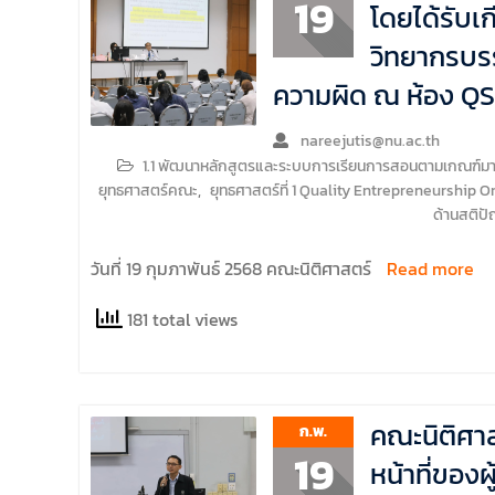
19
โดยได้รับเ
วิทยากรบรร
ความผิด ณ ห้อง QS
nareejutis@nu.ac.th
1.1 พัฒนาหลักสูตรและระบบการเรียนการสอนตามเกณฑ์มาตร
ยุทธศาสตร์คณะ
,
ยุทธศาสตร์ที่ 1 Quality Entrepreneurship O
ด้านสติป
วันที่ 19 กุมภาพันธ์ 2568 คณะนิติศาสตร์
Read more
181 total views
คณะนิติศาส
ก.พ.
19
หน้าที่ของ