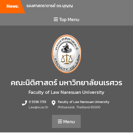
บุคลากรคณะนิติศาสตร์ เพื่อ
News:
เป็นการเตรียมพร้อมก่อนเปิด
ภาคเรียนต้น ปีการศึกษา 2569
Top Menu
พร้อมด้วยรองคณบดีทุกฝ่าย
เข้าร่วมแจ้งนโยบายแนวทาง
การบริหารงานในแต่ละด้านของ
คณะ รวมทั้งการเตรียมความ
พร้อมการจัดการเรียนการสอน
รายวิชาวิจัยทางกฎหมาย และ
รายวิชาตรรกศาสตร์และการ
เขียนในทางนิติศาสตร์ ณ ห้อง
ประชุมชั้น 3 อาคารคณะ
คณะนิติศาสตร์ มหาวิทยาลัยนเรศวร
นิติศาสตร์ มหาวิทยาลัยนเรศวร
คณะนิติศาสตร์ มหาวิทยาลัย
Faculty of Law Naresuan University
นเรศวร จัดโครงการเตรียม
ความพร้อมเพื่อรับมือภัยพิบัติ
0 5596 1739
Faculty of Law Naresuan University
และปฐมพยาบาลเบื้องต้น
Law@nu.ac.th
Phitsanulok, Thailland 65000
ประจำปี 2569 ณ ห้อง 2-311
อาคารปราบไตรจักร 2
Menu
มหาวิทยาลัยนเรศวร โดย