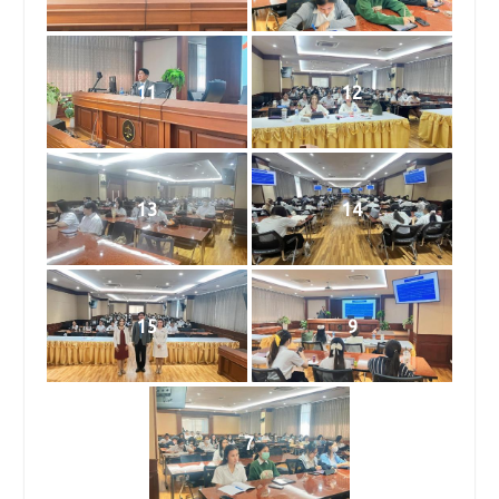
11
12
13
14
15
9
7