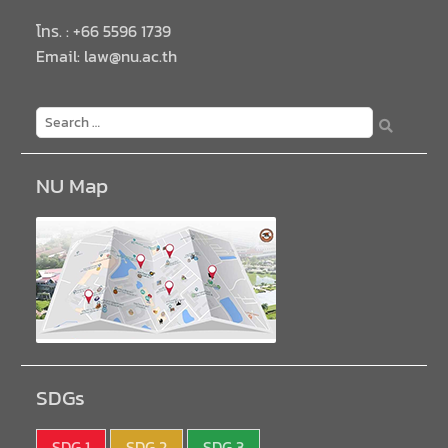
โทร. : +66 5596 1739
Email: law@nu.ac.th
NU Map
SDGs
SDG 1
SDG 2
SDG 3