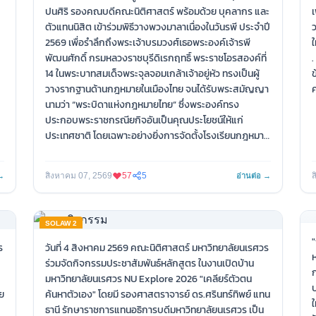
ปนศิริ รองคณบดีคณะนิติศาสตร์ พร้อมด้วย บุคลากร และ
เ
ตัวแทนนิสิต เข้าร่วมพิธีวางพวงมาลาเนื่องในวันรพี ประจำปี
ว
2569 เพื่อรำลึกถึงพระเจ้าบรมวงศ์เธอพระองค์เจ้ารพี
ใ
พัฒนศักดิ์ กรมหลวงราชบุรีดิเรกฤทธิ์ พระราชโอรสองค์ที่
.
14 ในพระบาทสมเด็จพระจุลจอมเกล้าเจ้าอยู่หัว ทรงเป็นผู้
ข
วางรากฐานด้านกฎหมายในเมืองไทย จนได้รับพระสมัญญา
ค
นามว่า “พระบิดาแห่งกฎหมายไทย” ซึ่งพระองค์ทรง
ประกอบพระราชกรณียกิจอันเป็นคุณประโยชน์ให้แก่
ประเทศชาติ โดยเฉพาะอย่างยิ่งการจัดตั้งโรงเรียนกฎหมาย
ขึ้นเป็นครั้งแรกในประเทศไทยอันเป็นประโยชน์ใหญ่ยิ่งแก่
ประเทศชาติเป็นอเนกประการ ณ บริเวณอนุสาวรีย์พระเจ้า
สิงหาคม 07, 2569
57
5
ส
 →
อ่านต่อ →
บรมวงศ์เธอ พระองค์เจ้ารพีพัฒนศักดิ์ กรมหลวงราชบุรี
ดิเรกฤทธิ์ ด้านหน้าอาคารศาลจังหวัดพิษณุโลก
SOLAW 2
#คณะนิติศาสตร์ #มหาวิทยาลัยนเรศวร #LAWNU
"
#กิจกรรม #sonu1 #solaw2
ร
วันที่ 4 สิงหาคม 2569 คณะนิติศาสตร์ มหาวิทยาลัยนเรศวร
ห
ร่วมจัดกิจกรรมประชาสัมพันธ์หลักสูตร ในงานเปิดบ้าน
ก
มหาวิทยาลัยนเรศวร NU Explore 2026 "เคลียร์ตัวตน
บ
ย
ค้นหาตัวเอง" โดยมี รองศาสตราจารย์ ดร.ศรินทร์ทิพย์ แทน
ใ
ธานี รักษาราชการแทนอธิการบดีมหาวิทยาลัยนเรศวร เป็น