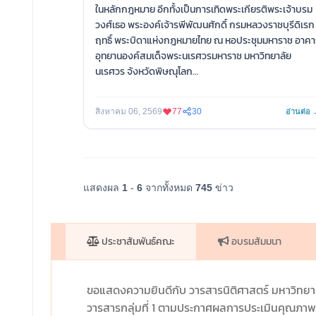
ในหลักกฎหมาย อีกทั้งเป็นการเทิดพระเกียรติพระเจ้าบรม
วงศ์เธอ พระองค์เจ้ารพีพัฒนศักดิ์ กรมหลวงราชบุรีดิเรก
ฤทธิ์ พระบิดาแห่งกฎหมายไทย ณ หอประชุมมหาราช อาคา
อุทยานองค์สมเด็จพระนเรศวรมหาราช มหาวิทยาลัย
นเรศวร จังหวัดพิษณุโลก
⚖️โดยปีนี้มีโรงเรียนระดับมัธยมศึกษาตอนปลาย ใน 17
จังหวัดภาคเหนือ เข้าร่วมการแข่งขันในครั้งนี้ จำนวน 80
สิงหาคม 06, 2569
77
30
อ่านต่อ
โรงเรียน
✨ผลการแข่งขันเป็นดังนี้
🥇รางวัลชนะเลิศ ได้แก่ โรงเรียนห้วยน้ำหอมวิทยาคาร
จังหวัดนครสวรรค์
🥈รางวัลรองชนะเลิศอันดับ 1 ได้แก่ โรงเรียนกำแพงเพชร
แสดงผล
1
-
6
จากทั้งหมด
745
ข่าว
พิทยาคม จังหวัดกำแพงเพชร
🥉รางวัลรองชนะเลิศอันดับ 2 ได้แก่ โรงเรียนแม่สาย
ประสิทธิ์ศาสตร์ จังหวัดเชียงราย
ประชาสัมพันธ์คณะ
อบรมสัมมนา
🎗️รางวัลชมเชย ได้แก่ โรงเรียนนครสวรรค์ จังหวัด
นครสวรรค์
ขอแสดงความยินดีกับ วารสารนิติศาสตร์ มหาวิทยา
#คณะนิติศาสตร์ #มหาวิทยาลัยนเรศวร #LAWNU
#แข่งขันตอบปัญหากฎหมายเนื่องในวันรพี #sonu1
วารสารกลุ่มที่ 1 ตามประกาศผลการประเมินคุณภาพว