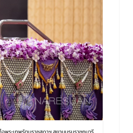
เด็จพระเทพรัตนราชสุดาฯ สยามบรมราชกุมารี