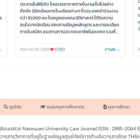
ป
ประธานในพิธีเปิด โดยบรรยากาศภายในงานเป็นไปอย่าง
ร
คึกคัก มีนักเรียนจากโรงเรียนต่างๆ ทั่วประเทศเข้าร่วมงาน
ร
กว่า 10,000 คน โดยบูธของคณะนิติศาสตร์ ได้รับความ
ส
สนใจจากนักเรียน สอบถามข้อมูลหลักสูตร และรายละเอียด
จ
การรับสมัคร แนวทางการประกอบอาชีพในอนาคต รวมถึง
รับคำแนะนำการเตรียมตัวเข้าสู่รั้วมหาวิทยาลัย ณ อาคาร
ศูนย์แสดงนิทรรศการและการจัดประชุมสมเด็จพระนเรศวร
สิงหาคม 04, 2569
61
3
ส
 →
อ่านต่อ →
มหาราช (KNECC) มหาวิทยาลัยนเรศวร
ด
ภ
#คณะนิติศาสตร์ #มหาวิทยาลัยนเรศวร #LAWNU
#NUExplore2026 #เคลียร์ตัวตนค้นหาตัวเอง
ม
#OpenHouse #solaw2
อ
ทุนวิจัย
แหล่งทุนการศึกษาต่อ
ทุนการศึกษา
ค
เ
ด
ลัยนเรศวร Naresuan University Law Journal ISSN : 2985-2064 E-
ว
ารสารวิชาการที่อยู่ในฐานข้อมูลศูนย์ดัชนีการอ้างอิงวารสารไทย THA
แ