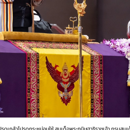
โปรดเกล้าโปรดกระหม่อมให้ สมเด็จพระกนิษฐาธิราชเจ้า กรมสม