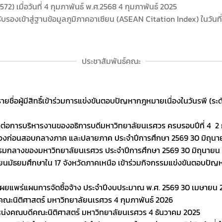
2) เมื่อวันที่ 4 กุมภาพันธ์ พ.ศ.2568
4 กุมภาพันธ์ 2025
แ
บรองเข้าสู่ฐานข้อมูลภูมิภาคอาเซียน (ASEAN Citation Index) ในวันที่
ป
ส
เ
ประชาสัมพันธ์คณะ
ส
บ
ค
ายชื่อผู้มีสิทธิ์เข้าร่วมการแข่งขันตอบปัญหากฎหมายเนื่องในวันรพี 
พ
เ
่อการบริหารงานของอธิการบดีมหาวิทยาลัยนเรศวร ครบรอบปีที่ 4
2 
มช่วงก่อนสอบกลางภาค และปลายภาค ประจำปีการศึกษา 2569
30 มิถุน
รรมกลางของมหาวิทยาลัยนเรศวร ประจำปีการศึกษา 2569
30 มิถุนายน
ช
ยนมัธยมศึกษาใน 17 จังหวัดภาคเหนือ เข้าร่วมกิจกรรมแข่งขันตอบปัญ
โ
ท
ป
เผยแพร่แผนการจัดซื้อจ้าง ประจำปีงบประมาณ พ.ศ. 2569
30 เมษายน 
ถ
 คณะนิติศาสตร์ มหาวิทยาลัยนเรศวร
4 กุมภาพันธ์ 2026
หน่งคณบดีคณะนิติศาสตร์ มหาวิทยาลัยนเรศวร
4 ธันวาคม 2025