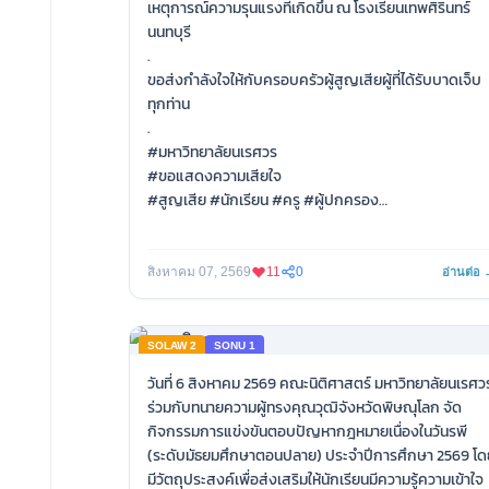
เหตุการณ์ความรุนแรงที่เกิดขึ้น ณ โรงเรียนเทพศิรินทร์
นนทบุรี
.
ขอส่งกำลังใจให้กับครอบครัวผู้สูญเสียผู้ที่ได้รับบาดเจ็บ
ทุกท่าน
.
#มหาวิทยาลัยนเรศวร
#ขอแสดงความเสียใจ
#สูญเสีย #นักเรียน #ครู #ผู้ปกครอง
#โรงเรียนเทพศิรินทร์นนทบุรี
สิงหาคม 07, 2569
11
0
อ่านต่อ
SOLAW 2
SONU 1
วันที่ 6 สิงหาคม 2569 คณะนิติศาสตร์ มหาวิทยาลัยนเรศว
ร่วมกับทนายความผู้ทรงคุณวุฒิจังหวัดพิษณุโลก จัด
กิจกรรมการแข่งขันตอบปัญหากฎหมายเนื่องในวันรพี
(ระดับมัธยมศึกษาตอนปลาย) ประจำปีการศึกษา 2569 โด
มีวัตถุประสงค์เพื่อส่งเสริมให้นักเรียนมีความรู้ความเข้าใจ