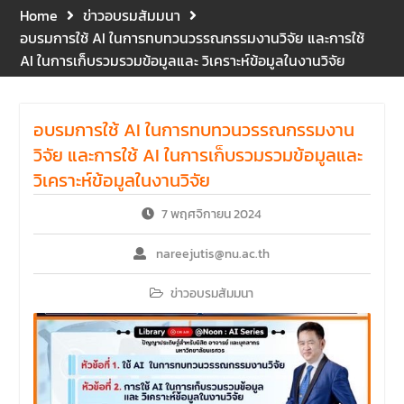
และปฐมพยาบาลเบื้องต้น
Home
ข่าวอบรมสัมมนา
ประจำปี 2569 ณ ห้อง 2-311
อบรมการใช้ AI ในการทบทวนวรรณกรรมงานวิจัย และการใช้
อาคารปราบไตรจักร 2
AI ในการเก็บรวมรวมข้อมูลและ วิเคราะห์ข้อมูลในงานวิจัย
มหาวิทยาลัยนเรศวร โดย
กิจกรรมดังกล่าวจัดขึ้นสำหรับ
บุคลากรที่ปฏิบัติงาน ณ กลุ่ม
อบรมการใช้ AI ในการทบทวนวรรณกรรมงาน
อาคารอุตสาหกรรมบริการ เพื่อ
ร่วมกันสร้างพื้นที่การทำงานที่
วิจัย และการใช้ AI ในการเก็บรวมรวมข้อมูลและ
ปลอดภัย ซึ่งครอบคลุมหน่วย
วิเคราะห์ข้อมูลในงานวิจัย
งานภายในกลุ่มอาคารทั้ง 3
คณะ และ 1 กอง
7 พฤศจิกายน 2024
คณะนิติศาสตร์ มหาวิทยาลัย
นเรศวร จัดโครงการปฐมนิเทศ
nareejutis@nu.ac.th
และพบผู้ปกครอง ประจำปีการ
ศึกษา 2569 โดยได้รับเกียรติ
ข่าวอบรมสัมมนา
จาก รองศาสตราจารย์ ดร.บุญ
ญรัตน์ โชคบันดาลชัย คณบดี
คณะนิติศาสตร์ ให้เกียรติเป็น
ประธานในพิธีเปิด พร้อมกล่าว
ต้อนรับและให้โอวาทแก่นิสิตใหม่