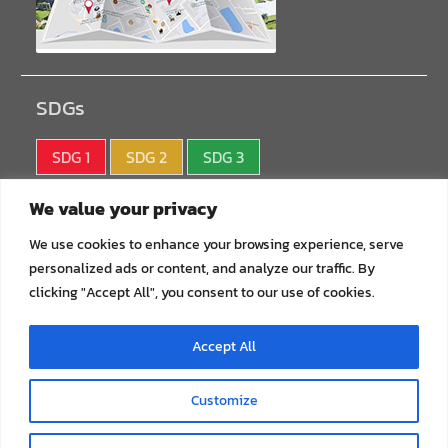
SDGs
SDG 1
SDG 2
SDG 3
SDG 4
SDG 5
SDG 6
We value your privacy
SDG 7
SDG 8
SDG 9
We use cookies to enhance your browsing experience, serve
personalized ads or content, and analyze our traffic. By
SDG10
SDG11
SDG12
clicking "Accept All", you consent to our use of cookies.
SDG13
SDG14
SDG15
Accept All
SDG16
SDG17
Customize
Copyright © All rights reserved.