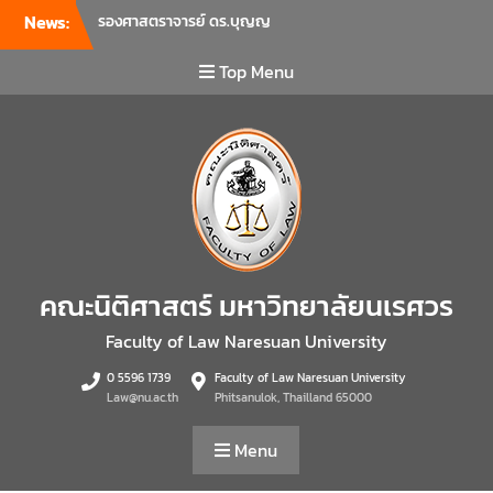
News:
รองศาสตราจารย์ ดร.บุญญ
รัตน์ โชคบันดาลชัย คณบดี
คณะนิติศาสตร์ เป็นประธานที่
Top Menu
ประชุมผู้บริหารคณะพบ
บุคลากรคณะนิติศาสตร์ เพื่อ
เป็นการเตรียมพร้อมก่อนเปิด
ภาคเรียนต้น ปีการศึกษา 2569
พร้อมด้วยรองคณบดีทุกฝ่าย
เข้าร่วมแจ้งนโยบายแนวทาง
การบริหารงานในแต่ละด้านของ
คณะ รวมทั้งการเตรียมความ
พร้อมการจัดการเรียนการสอน
คณะนิติศาสตร์ มหาวิทยาลัยนเรศวร
รายวิชาวิจัยทางกฎหมาย และ
รายวิชาตรรกศาสตร์และการ
Faculty of Law Naresuan University
เขียนในทางนิติศาสตร์ ณ ห้อง
0 5596 1739
Faculty of Law Naresuan University
ประชุมชั้น 3 อาคารคณะ
Law@nu.ac.th
Phitsanulok, Thailland 65000
นิติศาสตร์ มหาวิทยาลัยนเรศวร
คณะนิติศาสตร์ มหาวิทยาลัย
Menu
นเรศวร จัดโครงการเตรียม
ความพร้อมเพื่อรับมือภัยพิบัติ