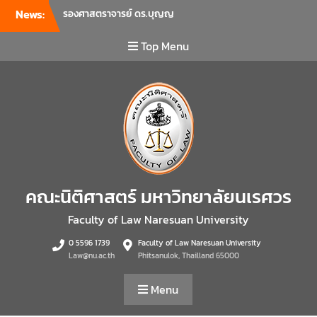
News:
รองศาสตราจารย์ ดร.บุญญ
รัตน์ โชคบันดาลชัย คณบดี
คณะนิติศาสตร์ เป็นประธานที่
Top Menu
ประชุมผู้บริหารคณะพบ
บุคลากรคณะนิติศาสตร์ เพื่อ
เป็นการเตรียมพร้อมก่อนเปิด
ภาคเรียนต้น ปีการศึกษา 2569
พร้อมด้วยรองคณบดีทุกฝ่าย
เข้าร่วมแจ้งนโยบายแนวทาง
การบริหารงานในแต่ละด้านของ
คณะ รวมทั้งการเตรียมความ
พร้อมการจัดการเรียนการสอน
คณะนิติศาสตร์ มหาวิทยาลัยนเรศวร
รายวิชาวิจัยทางกฎหมาย และ
รายวิชาตรรกศาสตร์และการ
Faculty of Law Naresuan University
เขียนในทางนิติศาสตร์ ณ ห้อง
0 5596 1739
Faculty of Law Naresuan University
ประชุมชั้น 3 อาคารคณะ
Law@nu.ac.th
Phitsanulok, Thailland 65000
นิติศาสตร์ มหาวิทยาลัยนเรศวร
คณะนิติศาสตร์ มหาวิทยาลัย
Menu
นเรศวร จัดโครงการเตรียม
ความพร้อมเพื่อรับมือภัยพิบัติ