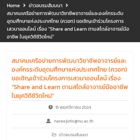
และปฐมพยาบาลเบื้องต้น
Home
ข่าวอบรมสัมมนา
ประจำปี 2569 ณ ห้อง 2-311
สมาคมเครือข่ายการพัฒนาวิชาชีพอาจารย์และองค์กรระดับ
อาคารปราบไตรจักร 2
อุดมศึกษาแห่งประเทศไทย (ควอท) ขอเชิญเข้าร่วมโครงการ
มหาวิทยาลัยนเรศวร โดย
เสวนาออนไลน์ เรื่อง “Share and Learn ตามสไตล์อาจารย์มือ
กิจกรรมดังกล่าวจัดขึ้นสำหรับ
อาชีพ ในยุควิถีชีวิตใหม่”
บุคลากรที่ปฏิบัติงาน ณ กลุ่ม
อาคารอุตสาหกรรมบริการ เพื่อ
ร่วมกันสร้างพื้นที่การทำงานที่
ปลอดภัย ซึ่งครอบคลุมหน่วย
สมาคมเครือข่ายการพัฒนาวิชาชีพอาจารย์และ
งานภายในกลุ่มอาคารทั้ง 3
องค์กรระดับอุดมศึกษาแห่งประเทศไทย (ควอท)
คณะ และ 1 กอง
ขอเชิญเข้าร่วมโครงการเสวนาออนไลน์ เรื่อง
คณะนิติศาสตร์ มหาวิทยาลัย
“Share and Learn ตามสไตล์อาจารย์มืออาชีพ
นเรศวร จัดโครงการปฐมนิเทศ
และพบผู้ปกครอง ประจำปีการ
ในยุควิถีชีวิตใหม่”
ศึกษา 2569 โดยได้รับเกียรติ
จาก รองศาสตราจารย์ ดร.บุญ
15 พฤศจิกายน 2024
ญรัตน์ โชคบันดาลชัย คณบดี
คณะนิติศาสตร์ ให้เกียรติเป็น
nareejutis@nu.ac.th
ประธานในพิธีเปิด พร้อมกล่าว
ต้อนรับและให้โอวาทแก่นิสิตใหม่
ข่าวอบรมสัมมนา