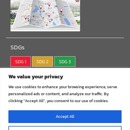
SDGs
SDG 1
SDG 2
SDG 3
SDG 4
SDG 5
SDG 6
We value your privacy
SDG 7
SDG 8
SDG 9
We use cookies to enhance your browsing experience, serve
personalized ads or content, and analyze our traffic. By
SDG10
SDG11
SDG12
clicking "Accept All", you consent to our use of cookies.
SDG13
SDG14
SDG15
Accept All
SDG16
SDG17