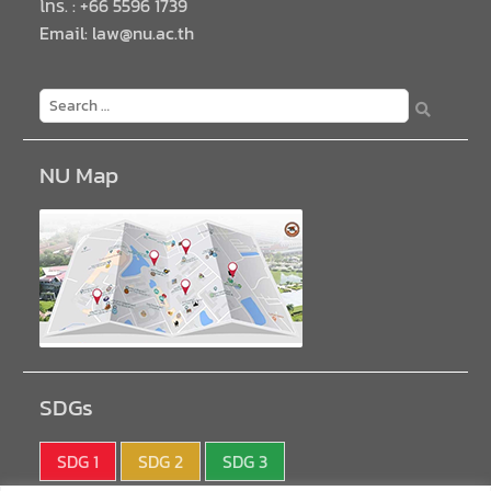
โทร. : +66 5596 1739
Email: law@nu.ac.th
NU Map
SDGs
SDG 1
SDG 2
SDG 3