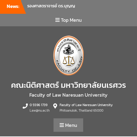
News:
รองศาสตราจารย์ ดร.บุญญ
รัตน์ โชคบันดาลชัย คณบดี
คณะนิติศาสตร์ เป็นประธานที่
Top Menu
ประชุมผู้บริหารคณะพบ
บุคลากรคณะนิติศาสตร์ เพื่อ
เป็นการเตรียมพร้อมก่อนเปิด
ภาคเรียนต้น ปีการศึกษา 2569
พร้อมด้วยรองคณบดีทุกฝ่าย
เข้าร่วมแจ้งนโยบายแนวทาง
การบริหารงานในแต่ละด้านของ
คณะ รวมทั้งการเตรียมความ
พร้อมการจัดการเรียนการสอน
คณะนิติศาสตร์ มหาวิทยาลัยนเรศวร
รายวิชาวิจัยทางกฎหมาย และ
รายวิชาตรรกศาสตร์และการ
Faculty of Law Naresuan University
เขียนในทางนิติศาสตร์ ณ ห้อง
0 5596 1739
Faculty of Law Naresuan University
ประชุมชั้น 3 อาคารคณะ
Law@nu.ac.th
Phitsanulok, Thailland 65000
นิติศาสตร์ มหาวิทยาลัยนเรศวร
คณะนิติศาสตร์ มหาวิทยาลัย
Menu
นเรศวร จัดโครงการเตรียม
ความพร้อมเพื่อรับมือภัยพิบัติ