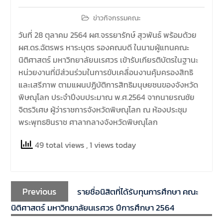
มีวัตถุประสงค์เพื่อให้ผู้ปกครอง
และนิสิตได้ทราบถึงนโยบาย
ข่าวกิจกรรมคณะ
ด้านการเรียนการสอนของคณะ
วันที่ 28 ตุลาคม 2564 ผศ.จรรยารักษ์ สุวพันธ์ พร้อมด้วย
นิติศาสตร์
ผศ.ดร.ฉัตรพร หาระบุตร รองคณบดี ในนามผู้แทนคณะ
นิติศาสตร์ มหาวิทยาลัยนเรศวร เข้ารับเกียรติบัตรในฐานะ
หน่วยงานที่มีส่วนร่วมในการขับเคลื่อนงานคุ้มครองสิทธิ
และเสรีภาพ ตามแผนปฏิบัติการสิทธิมนุษยชนของจังหวัด
พิษณุโลก ประจำปีงบประมาณ พ.ศ.2564 จากนายรณชัย
จิตรวิเศษ ผู้ว่าราชการจังหวัดพิษณุโลก ณ ห้องประชุม
พระพุทธชินราช ศาลากลางจังหวัดพิษณุโลก
49 total views
, 1 views today
Previous
รายชื่อนิสิตที่ได้รับทุนการศึกษา คณะ
นิติศาสตร์ มหาวิทยาลัยนเรศวร ปีการศึกษา 2564