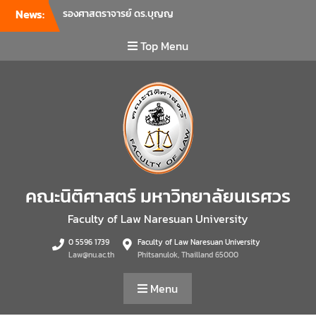
เป็นการเตรียมพร้อมก่อนเปิด
News:
ภาคเรียนต้น ปีการศึกษา 2569
พร้อมด้วยรองคณบดีทุกฝ่าย
Top Menu
เข้าร่วมแจ้งนโยบายแนวทาง
การบริหารงานในแต่ละด้านของ
คณะ รวมทั้งการเตรียมความ
พร้อมการจัดการเรียนการสอน
รายวิชาวิจัยทางกฎหมาย และ
รายวิชาตรรกศาสตร์และการ
เขียนในทางนิติศาสตร์ ณ ห้อง
ประชุมชั้น 3 อาคารคณะ
นิติศาสตร์ มหาวิทยาลัยนเรศวร
คณะนิติศาสตร์ มหาวิทยาลัยนเรศวร
คณะนิติศาสตร์ มหาวิทยาลัย
นเรศวร จัดโครงการเตรียม
Faculty of Law Naresuan University
ความพร้อมเพื่อรับมือภัยพิบัติ
และปฐมพยาบาลเบื้องต้น
0 5596 1739
Faculty of Law Naresuan University
ประจำปี 2569 ณ ห้อง 2-311
Law@nu.ac.th
Phitsanulok, Thailland 65000
อาคารปราบไตรจักร 2
มหาวิทยาลัยนเรศวร โดย
Menu
กิจกรรมดังกล่าวจัดขึ้นสำหรับ