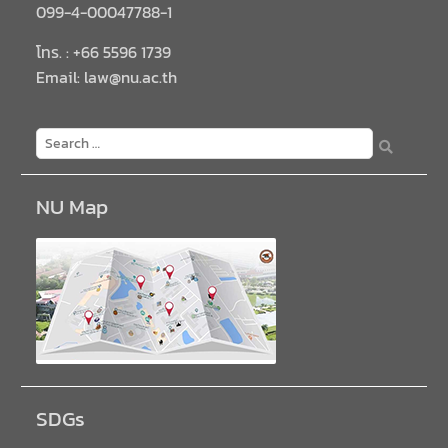
099-4-00047788-1
โทร. : +66 5596 1739
Email: law@nu.ac.th
NU Map
SDGs