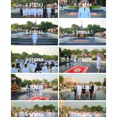
S 318263
S 318264
S 318265
S 318266.1
S 318268
S 318275
S 318277
S 318282
S 318293
S 318295