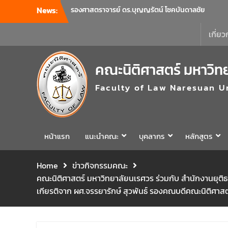
News:
รองศาสตราจารย์ ดร.บุญญรัตน์ โชคบันดาลชัย
คณบดีคณะนิติศาสตร์ เป็นประธานที่ประชุมผู้
บริหารคณะพบบุคลากรคณะนิติศาสตร์ เพื่อ
เกี่ยว
เป็นการเตรียมพร้อมก่อนเปิดภาคเรียนต้น ปีการ
ศึกษา 2569 พร้อมด้วยรองคณบดีทุกฝ่ายเข้า
คณะนิติศาสตร์ มหาวิท
ร่วมแจ้งนโยบายแนวทางการบริหารงานในแต่ละ
ด้านของคณะ รวมทั้งการเตรียมความพร้อมการ
Faculty of Law Naresuan U
จัดการเรียนการสอนรายวิชาวิจัยทางกฎหมาย
และรายวิชาตรรกศาสตร์และการเขียนในทาง
นิติศาสตร์ ณ ห้องประชุมชั้น 3 อาคารคณะ
นิติศาสตร์ มหาวิทยาลัยนเรศวร
คณะนิติศาสตร์ มหาวิทยาลัยนเรศวร จัด
หน้าแรก
แนะนำคณะ
บุคลากร
หลักสูตร
โครงการเตรียมความพร้อมเพื่อรับมือภัยพิบัติ
และปฐมพยาบาลเบื้องต้น ประจำปี 2569 ณ ห้อง
Home
ข่าวกิจกรรมคณะ
2-311 อาคารปราบไตรจักร 2 มหาวิทยาลัย
คณะนิติศาสตร์ มหาวิทยาลัยนเรศวร ร่วมกับ สำนักงานยุติ
นเรศวร โดยกิจกรรมดังกล่าวจัดขึ้นสำหรับ
บุคลากรที่ปฏิบัติงาน ณ กลุ่มอาคารอุตสาหกรรม
เกียรติจาก ผศ.จรรยารักษ์ สุวพันธ์ รองคณบดีคณะนิติศาสตร
บริการ เพื่อร่วมกันสร้างพื้นที่การทำงานที่
ปลอดภัย ซึ่งครอบคลุมหน่วยงานภายในกลุ่ม
อาคารทั้ง 3 คณะ และ 1 กอง