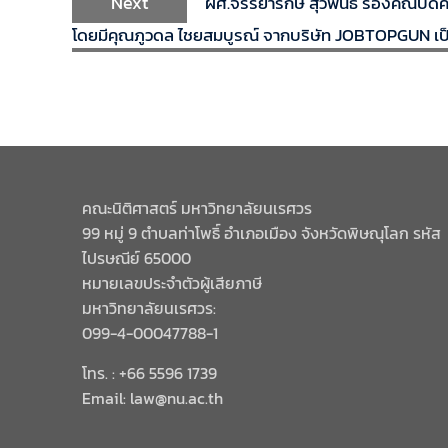
Next
ผศ.จรรยารักษ์ สุวพันธ์ รองคณบดีคณ
โดยมีคุณภูวดล ไชยสมบูรณ์ จากบริษัท JOBTOPGUN เป
คณะนิติศาสตร์ มหาวิทยาลัยนเรศวร
99 หมู่ 9 ตำบลท่าโพธิ์ อำเภอเมือง จังหวัดพิษณุโลก รหัส
ไปรษณีย์ 65000
หมายเลขประจำตัวผู้เสียภาษี
มหาวิทยาลัยนเรศวร:
099-4-00047788-1
โทร. : +66 5596 1739
Email: law@nu.ac.th