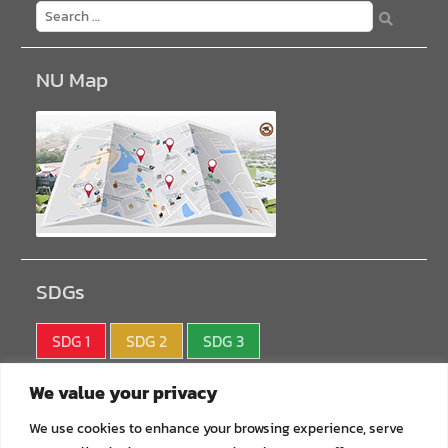
NU Map
SDGs
SDG 1
SDG 2
SDG 3
SDG 4
SDG 5
SDG 6
We value your privacy
SDG 7
SDG 8
SDG 9
We use cookies to enhance your browsing experience, serve