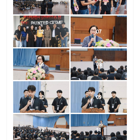
02
07
06
08
10
09
12
11