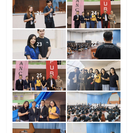
21
24
23
22
25
26
27
28