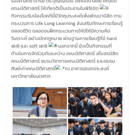
รองศาสตราจารย์ ดร.บุญญรัตน์ โชคบันดาลชัย คณบดี
คณะนิติศาสตร์ ให้เกียรติเป็นประธานในพิธีเปิด
กิจกรรมรับน้องไขคดีนี้มีวัตถุประสงค์เพื่อพัฒนานิสิต ตาม
กระบวนการ Life Long Learning ส่งเสริมทักษะการเรียนรู้
ตลอดชีวิต ตลอดจนฝึกกระบวนการให้มีให้มีความคิด
วิเคราะห์ อย่างนักกฎหมาย ผ่านฐานการเรียนรู้ที่มี hard
skill และ soft skill
นอกจากนี้ ยังเป็นกิจกรรมที่
ดำเนินการจัดร่วมกันระหว่าง คณะนิติศาสตร์ สโมสรนิสิต
คณะนิติศาสตร์ ชมรมวิชาการคณะนิติศาสตร์ และชมรม
ศิษย์เก่าคณะนิติศาสตร์
ณ อาคารอเนกประสงค์
มหาวิทยาลัยนเรศวร
01
04
03
05