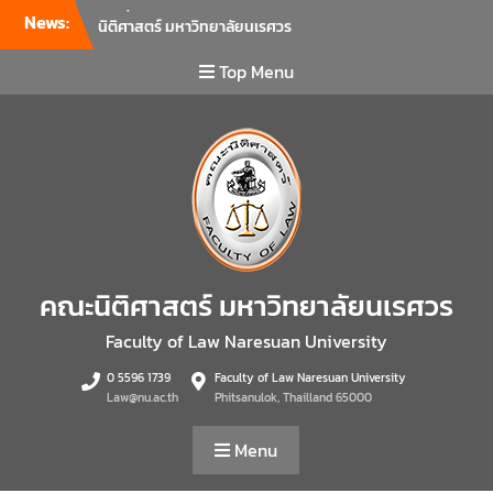
News:
คณะนิติศาสตร์ มหาวิทยาลัย
นเรศวร จัดโครงการเตรียม
ความพร้อมเพื่อรับมือภัยพิบัติ
Top Menu
และปฐมพยาบาลเบื้องต้น
ประจำปี 2569 ณ ห้อง 2-311
อาคารปราบไตรจักร 2
มหาวิทยาลัยนเรศวร โดย
กิจกรรมดังกล่าวจัดขึ้นสำหรับ
บุคลากรที่ปฏิบัติงาน ณ กลุ่ม
อาคารอุตสาหกรรมบริการ เพื่อ
ร่วมกันสร้างพื้นที่การทำงานที่
ปลอดภัย ซึ่งครอบคลุมหน่วย
คณะนิติศาสตร์ มหาวิทยาลัยนเรศวร
งานภายในกลุ่มอาคารทั้ง 3
คณะ และ 1 กอง
Faculty of Law Naresuan University
คณะนิติศาสตร์ มหาวิทยาลัย
0 5596 1739
Faculty of Law Naresuan University
นเรศวร จัดโครงการปฐมนิเทศ
Law@nu.ac.th
Phitsanulok, Thailland 65000
และพบผู้ปกครอง ประจำปีการ
ศึกษา 2569 โดยได้รับเกียรติ
Menu
จาก รองศาสตราจารย์ ดร.บุญ
ญรัตน์ โชคบันดาลชัย คณบดี