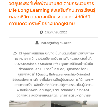
รายวิชาตรรกศาสตร์และการ
วัตถุประสงค์เพื่อพัฒนานิสิต ตามกระบวนการ
เขียนในทางนิติศาสตร์ ณ ห้อง
Life Long Learning ส่งเสริมทักษะการเรียนรู้
ประชุมชั้น 3 อาคารคณะ
ตลอดชีวิต ตลอดจนฝึกกระบวนการให้มีให้มี
นิติศาสตร์ มหาวิทยาลัยนเรศวร
ความคิดวิเคราะห์ อย่างนักกฎหมาย
21 มิถุนายน 2025
nareejutis@nu.ac.th
1.3 คุณภาพนิสิตและบัณฑิตเป็นที่ยอมรับในสายวิชาชีพทาง
กฎหมายและมีความร่วมมือทางวิชาการกับหน่วยงานในพื้นที่
,
SO2 Sustainable Student Life : คุณภาพนิสิตอย่างยั่งยืน
,
ข่าวกิจกรรมคณะ
,
ข่าวสโมสรนิสิต
,
ยุทธศาสตร์คณะ
,
ยุทธศาสตร์ที่ 1 Quality Entrepreneurship Oriented
Education : การศึกษาที่เน้นการเป็นผู้ประกอบการที่มีคุณภาพ
,
ยุทธศาสตร์ที่ 1 ผลิตบัณฑิตที่มีความรู้คู่คุณธรรม เป็นผู้มีความ
พร้อมทั้งทางด้านสติปัญญา ตาม อัตลักษณ์บัณฑิตคณะ
นิติศาสตร์ มหาวิทยาลัยนเรศวร
,
ยุทธศาสตร์มหาวิทยาลัย