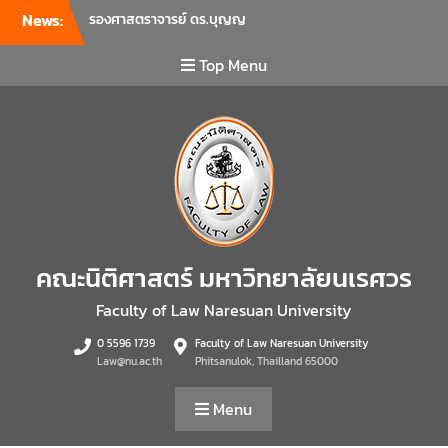
News:
รองศาสตราจารย์ ดร.บุญญ
รัตน์ โชคบันดาลชัย คณบดี
คณะนิติศาสตร์ เป็นประธานที่
Top Menu
ประชุมผู้บริหารคณะพบ
บุคลากรคณะนิติศาสตร์ เพื่อ
เป็นการเตรียมพร้อมก่อนเปิด
ภาคเรียนต้น ปีการศึกษา 2569
พร้อมด้วยรองคณบดีทุกฝ่าย
เข้าร่วมแจ้งนโยบายแนวทาง
การบริหารงานในแต่ละด้านของ
คณะ รวมทั้งการเตรียมความ
พร้อมการจัดการเรียนการสอน
คณะนิติศาสตร์ มหาวิทยาลัยนเรศวร
รายวิชาวิจัยทางกฎหมาย และ
รายวิชาตรรกศาสตร์และการ
Faculty of Law Naresuan University
เขียนในทางนิติศาสตร์ ณ ห้อง
0 5596 1739
Faculty of Law Naresuan University
ประชุมชั้น 3 อาคารคณะ
Law@nu.ac.th
Phitsanulok, Thailland 65000
นิติศาสตร์ มหาวิทยาลัยนเรศวร
คณะนิติศาสตร์ มหาวิทยาลัย
Menu
นเรศวร จัดโครงการเตรียม
ความพร้อมเพื่อรับมือภัยพิบัติ