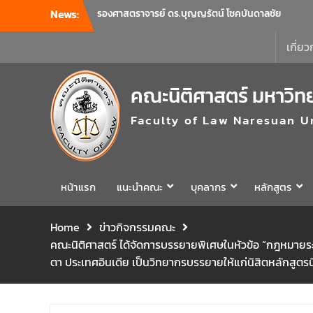
News:
รองศาสตราจารย์ ดร.บุญญรัตน์ โชคบันดาลชัย
คณบดีคณะนิติศาสตร์ เป็นประธานที่ประชุมผู้
บริหารคณะพบบุคลากรคณะนิติศาสตร์ เพื่อ
เกี่ยว
เป็นการเตรียมพร้อมก่อนเปิดภาคเรียนต้น ปีการ
ศึกษา 2569 พร้อมด้วยรองคณบดีทุกฝ่ายเข้า
คณะนิติศาสตร์ มหาวิท
ร่วมแจ้งนโยบายแนวทางการบริหารงานในแต่ละ
ด้านของคณะ รวมทั้งการเตรียมความพร้อมการ
Faculty of Law Naresuan U
จัดการเรียนการสอนรายวิชาวิจัยทางกฎหมาย
และรายวิชาตรรกศาสตร์และการเขียนในทาง
นิติศาสตร์ ณ ห้องประชุมชั้น 3 อาคารคณะ
นิติศาสตร์ มหาวิทยาลัยนเรศวร
คณะนิติศาสตร์ มหาวิทยาลัยนเรศวร จัด
หน้าแรก
แนะนำคณะ
บุคลากร
หลักสูตร
โครงการเตรียมความพร้อมเพื่อรับมือภัยพิบัติ
และปฐมพยาบาลเบื้องต้น ประจำปี 2569 ณ ห้อง
Home
ข่าวกิจกรรมคณะ
2-311 อาคารปราบไตรจักร 2 มหาวิทยาลัย
คณะนิติศาสตร์ ได้จัดการบรรยายพิเศษในหัวข้อ “กฎหมายระ
นเรศวร โดยกิจกรรมดังกล่าวจัดขึ้นสำหรับ
บุคลากรที่ปฏิบัติงาน ณ กลุ่มอาคารอุตสาหกรรม
ตา ประเทศอินเดีย เป็นวิทยากรบรรยายให้แก่นิสิตหลักสูตรนิ
บริการ เพื่อร่วมกันสร้างพื้นที่การทำงานที่
ปลอดภัย ซึ่งครอบคลุมหน่วยงานภายในกลุ่ม
อาคารทั้ง 3 คณะ และ 1 กอง