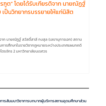
ฑูต” โดยได้รับเกียรติจาก นายณัฏฐ์
 เป็นวิทยากรบรรยายให้แก่นิสิต
จาก นายณัฏฐ์ สวัสดิ์สาลี กงสุล (เลขานุการเอก) สถาน
ึ่งของการศึกษาในรายวิชากฎหมายระหว่างประเทศแผนกคดี
ไตรจักร 2 มหาวิทยาลัยนเรศวร
รงการสัมมนาวิชาการบทบาทผู้บริหารสถานอุดมศึกษาส่วน