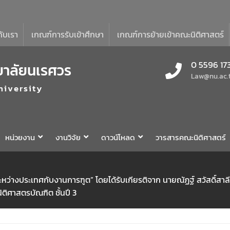
กับเรา
เกณฑ์การรับเข้าศึกษา
เกณฑ์การย้ายเข้าคณะนิติศาสตร์
0 5596 17
ยาลัยนเรศวร
Law@nu.ac.
niversity
หน่วยงาน
งานวิจัย
ดาวน์โหลด
วารสารคณะนิติศาสตร์
หว่างประเทศกับงานการฑูต” โดยได้รับเกียรติจาก นายณัฏฐ์ สวัสดิ์สาล
ติศาสตรบัณฑิต ชั้นปี 3