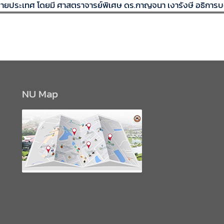
บายประเทศ โดยมี ศาสตราจารย์พิเศษ ดร.กาญจนา เงารังษี อธิการบ
NU Map