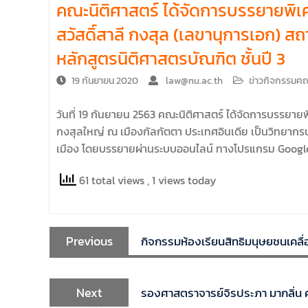
คณะนิติศาสตร์ ได้จัดการบรรยายพิเ
คณะนิติศาสตร์ มหาวิทยาลัยนเรศวร จัด
โครงการปฐมนิเทศและพบผู้ปกครอง ประจำปี
สวัสดิ์สาลี กงสุล (เลขานุการเอก) ส
การศึกษา 2569 โดยได้รับเกียรติจาก รอง
หลักสูตรนิติศาสตรบัณฑิต ชั้นปี 3
ศาสตราจารย์ ดร.บุญญรัตน์ โชคบันดาลชัย
คณบดีคณะนิติศาสตร์ ให้เกียรติเป็นประธานใน
19 กันยายน 2020
law@nu.ac.th
ข่าวกิจกรรมค
พิธีเปิด พร้อมกล่าวต้อนรับและให้โอวาทแก่นิสิต
ใหม่ มีวัตถุประสงค์เพื่อให้ผู้ปกครองและนิสิตได้
วันที่ 19 กันยายน 2563 คณะนิติศาสตร์ ได้จัดการบรรยาย
ทราบถึงนโยบายด้านการเรียนการสอนของคณะ
นิติศาสตร์
กงสุลใหญ่ ณ เมืองกัลกัตตา ประเทศอินเดีย เป็นวิทยากร
เมือง โดยบรรยายผ่านระบบออนไลน์ ทางโปรแกรม Google 
61 total views
, 1 views today
Previous
กิจกรรมห้องเรียนสิทธิมนุษยชนเคลื่อนท
Next
รองศาสตราจารย์จิรประภา มากลิ่น 