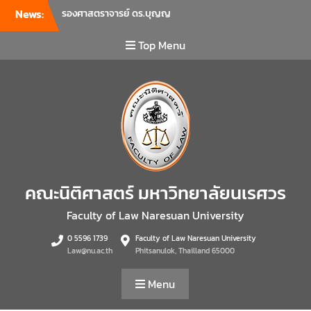
News:
รองศาสตราจารย์ ดร.บุญญ
รัตน์ โชคบันดาลชัย คณบดี
คณะนิติศาสตร์ เป็นประธานที่
Top Menu
ประชุมผู้บริหารคณะพบ
บุคลากรคณะนิติศาสตร์ เพื่อ
เป็นการเตรียมพร้อมก่อนเปิด
ภาคเรียนต้น ปีการศึกษา 2569
พร้อมด้วยรองคณบดีทุกฝ่าย
เข้าร่วมแจ้งนโยบายแนวทาง
การบริหารงานในแต่ละด้านของ
คณะ รวมทั้งการเตรียมความ
พร้อมการจัดการเรียนการสอน
คณะนิติศาสตร์ มหาวิทยาลัยนเรศวร
รายวิชาวิจัยทางกฎหมาย และ
รายวิชาตรรกศาสตร์และการ
Faculty of Law Naresuan University
เขียนในทางนิติศาสตร์ ณ ห้อง
0 5596 1739
Faculty of Law Naresuan University
ประชุมชั้น 3 อาคารคณะ
Law@nu.ac.th
Phitsanulok, Thailland 65000
นิติศาสตร์ มหาวิทยาลัยนเรศวร
คณะนิติศาสตร์ มหาวิทยาลัย
Menu
นเรศวร จัดโครงการเตรียม
ความพร้อมเพื่อรับมือภัยพิบัติ