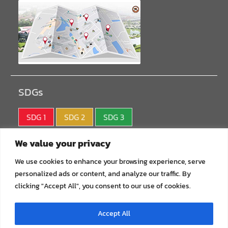
SDGs
SDG 1
SDG 2
SDG 3
SDG 4
SDG 5
SDG 6
We value your privacy
SDG 7
SDG 8
SDG 9
We use cookies to enhance your browsing experience, serve
personalized ads or content, and analyze our traffic. By
SDG10
SDG11
SDG12
clicking "Accept All", you consent to our use of cookies.
SDG13
SDG14
SDG15
Accept All
SDG16
SDG17