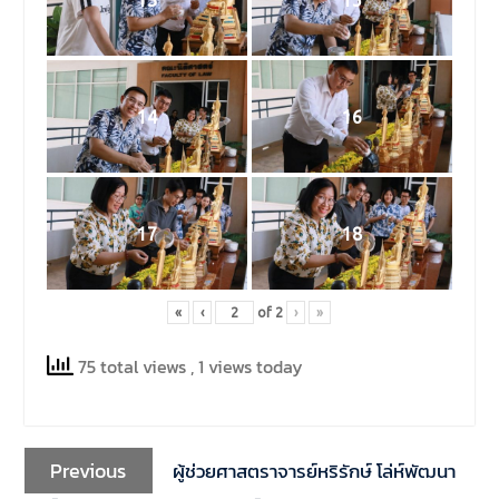
14
16
17
18
«
‹
of
2
›
»
75 total views
, 1 views today
Previous
ผู้ช่วยศาสตราจารย์หริรักษ์ โล่ห์พัฒนา