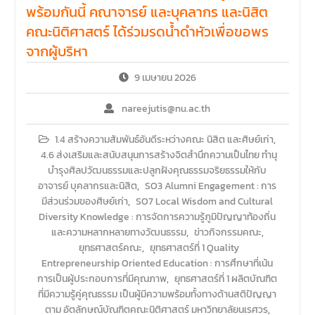
พร้อมกันนี้ คณาจารย์ และบุคลากร และนิสิต
คณะนิติศาสตร์ ได้ร่วมรดน้ำดำหัวเพื่อขอพร
จากผู้บริหา
9 เมษายน 2026
nareejutis@nu.ac.th
1.4 สร้างความสัมพันธ์อันดีระหว่างคณะ นิสิต และศิษย์เก่า
,
4.6 ส่งเสริมและสนับสนุนการสร้างจิตสำนึกความเป็นไทย ทำนุ
บำรุงศิลปวัฒนธรรมและปลูกฝังคุณธรรมจริยธรรมให้กับ
อาจารย์ บุคลากรและนิสิต
,
SO3 Alumni Engagement : การ
มีส่วนร่วมของศิษย์เก่า
,
SO7 Local Wisdom and Cultural
Diversity Knowledge : การจัดการความรู้ภูมิปัญญาท้องถิ่น
และความหลากหลายทางวัฒนธรรม
,
ข่าวกิจกรรมคณะ
,
ยุทธศาสตร์คณะ
,
ยุทธศาสตร์ที่ 1 Quality
Entrepreneurship Oriented Education : การศึกษาที่เน้น
การเป็นผู้ประกอบการที่มีคุณภาพ
,
ยุทธศาสตร์ที่ 1 ผลิตบัณฑิต
ที่มีความรู้คู่คุณธรรม เป็นผู้มีความพร้อมทั้งทางด้านสติปัญญา
ตาม อัตลักษณ์บัณฑิตคณะนิติศาสตร์ มหาวิทยาลัยนเรศวร
,