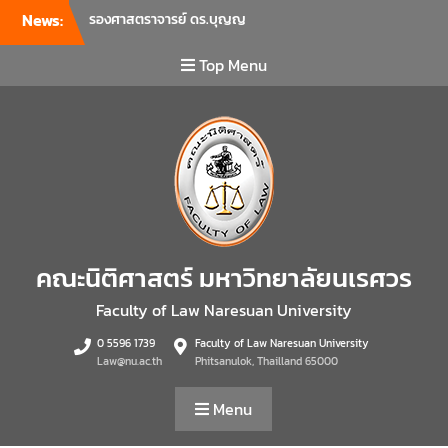
News:
เข้าร่วมแจ้งนโยบายแนวทาง
การบริหารงานในแต่ละด้านของ
Top Menu
คณะ รวมทั้งการเตรียมความ
พร้อมการจัดการเรียนการสอน
รายวิชาวิจัยทางกฎหมาย และ
รายวิชาตรรกศาสตร์และการ
เขียนในทางนิติศาสตร์ ณ ห้อง
ประชุมชั้น 3 อาคารคณะ
นิติศาสตร์ มหาวิทยาลัยนเรศวร
คณะนิติศาสตร์ มหาวิทยาลัย
นเรศวร จัดโครงการเตรียม
ความพร้อมเพื่อรับมือภัยพิบัติ
คณะนิติศาสตร์ มหาวิทยาลัยนเรศวร
และปฐมพยาบาลเบื้องต้น
ประจำปี 2569 ณ ห้อง 2-311
Faculty of Law Naresuan University
อาคารปราบไตรจักร 2
0 5596 1739
Faculty of Law Naresuan University
มหาวิทยาลัยนเรศวร โดย
Law@nu.ac.th
Phitsanulok, Thailland 65000
กิจกรรมดังกล่าวจัดขึ้นสำหรับ
บุคลากรที่ปฏิบัติงาน ณ กลุ่ม
Menu
อาคารอุตสาหกรรมบริการ เพื่อ
ร่วมกันสร้างพื้นที่การทำงานที่