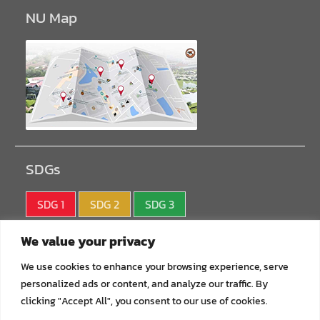
NU Map
SDGs
SDG 1
SDG 2
SDG 3
SDG 4
SDG 5
SDG 6
We value your privacy
SDG 7
SDG 8
SDG 9
We use cookies to enhance your browsing experience, serve
personalized ads or content, and analyze our traffic. By
SDG10
SDG11
SDG12
clicking "Accept All", you consent to our use of cookies.