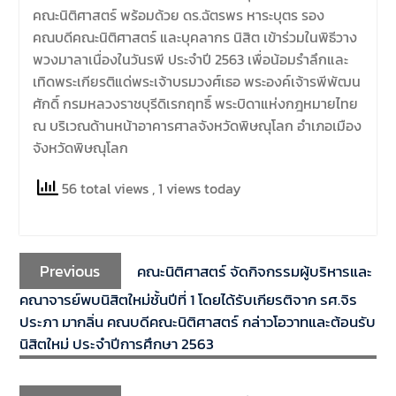
มีวัตถุประสงค์เพื่อให้ผู้ปกครอง
คณะนิติศาสตร์ พร้อมด้วย ดร.ฉัตรพร หาระบุตร รอง
และนิสิตได้ทราบถึงนโยบาย
คณบดีคณะนิติศาสตร์ และบุคลากร นิสิต เข้าร่วมในพิธีวาง
ด้านการเรียนการสอนของคณะ
พวงมาลาเนื่องในวันรพี ประจำปี 2563 เพื่อน้อมรำลึกและ
นิติศาสตร์
เทิดพระเกียรติแด่พระเจ้าบรมวงศ์เธอ พระองค์เจ้ารพีพัฒน
ศักดิ์ กรมหลวงราชบุรีดิเรกฤทธิ์ พระบิดาแห่งกฎหมายไทย
ณ บริเวณด้านหน้าอาคารศาลจังหวัดพิษณุโลก อำเภอเมือง
จังหวัดพิษณุโลก
56 total views
, 1 views today
Previous
คณะนิติศาสตร์ จัดกิจกรรมผู้บริหารและ
คณาจารย์พบนิสิตใหม่ชั้นปีที่ 1 โดยได้รับเกียรติจาก รศ.จิร
ประภา มากลิ่น คณบดีคณะนิติศาสตร์ กล่าวโอวาทและต้อนรับ
นิสิตใหม่ ประจำปีการศึกษา 2563