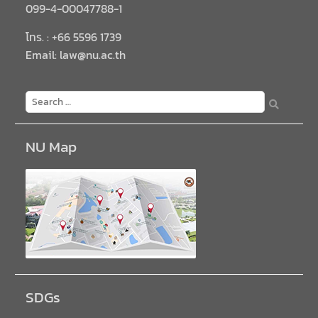
099-4-00047788-1
โทร. : +66 5596 1739
Email: law@nu.ac.th
NU Map
SDGs