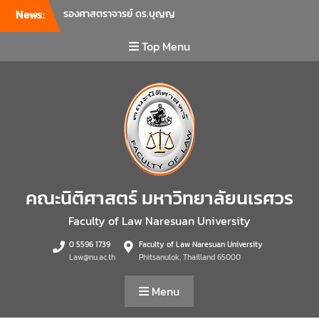
News:
รองศาสตราจารย์ ดร.บุญญ
รัตน์ โชคบันดาลชัย คณบดี
คณะนิติศาสตร์ เป็นประธานที่
Top Menu
ประชุมผู้บริหารคณะพบ
บุคลากรคณะนิติศาสตร์ เพื่อ
เป็นการเตรียมพร้อมก่อนเปิด
ภาคเรียนต้น ปีการศึกษา 2569
พร้อมด้วยรองคณบดีทุกฝ่าย
เข้าร่วมแจ้งนโยบายแนวทาง
การบริหารงานในแต่ละด้านของ
คณะ รวมทั้งการเตรียมความ
พร้อมการจัดการเรียนการสอน
คณะนิติศาสตร์ มหาวิทยาลัยนเรศวร
รายวิชาวิจัยทางกฎหมาย และ
รายวิชาตรรกศาสตร์และการ
Faculty of Law Naresuan University
เขียนในทางนิติศาสตร์ ณ ห้อง
0 5596 1739
Faculty of Law Naresuan University
ประชุมชั้น 3 อาคารคณะ
Law@nu.ac.th
Phitsanulok, Thailland 65000
นิติศาสตร์ มหาวิทยาลัยนเรศวร
คณะนิติศาสตร์ มหาวิทยาลัย
Menu
นเรศวร จัดโครงการเตรียม
ความพร้อมเพื่อรับมือภัยพิบัติ