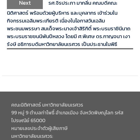
Next
รศ.จิรประภา มากลิ่น คณบดีคณะ
นิติศาสตร์ พร้อมด้วยผู้บริหาร และบุคลากร เข้าร่วมใน
กิจกรรมเฉลิมพระเกียรติ เนื่องในโอกาสวันเฉลิม
พระชนมพรรษา สมเด็จพระนางเจ้าสิริกิติ์ พระบรมราชินีนาถ
พระบรมราชชนนีพันปีหลวง โดยมี ศ.พิเศษ ดร.กาญจนา เงา
รังษี อธิการบดีมหาวิทยาลัยนเรศวร เป็นประธานในพิธี
คณะนิติศาสตร์ มหาวิทยาลัยนเรศวร
99 หมู่ 9 ตำบลท่าโพธิ์ อำเภอเมือง จังหวัดพิษณุโลก รหัส
ไปรษณีย์ 65000
หมายเลขประจำตัวผู้เสียภาษี
มหาวิทยาลัยนเรศวร: