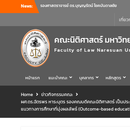
News:
รองศาสตราจารย์ ดร.บุญญรัตน์ โชคบันดาลชัย
คณบดีคณะนิติศาสตร์ เป็นประธานที่ประชุมผู้
บริหารคณะพบบุคลากรคณะนิติศาสตร์ เพื่อ
เกี่ยว
เป็นการเตรียมพร้อมก่อนเปิดภาคเรียนต้น ปีการ
ศึกษา 2569 พร้อมด้วยรองคณบดีทุกฝ่ายเข้า
คณะนิติศาสตร์ มหาวิท
ร่วมแจ้งนโยบายแนวทางการบริหารงานในแต่ละ
ด้านของคณะ รวมทั้งการเตรียมความพร้อมการ
Faculty of Law Naresuan U
จัดการเรียนการสอนรายวิชาวิจัยทางกฎหมาย
และรายวิชาตรรกศาสตร์และการเขียนในทาง
นิติศาสตร์ ณ ห้องประชุมชั้น 3 อาคารคณะ
นิติศาสตร์ มหาวิทยาลัยนเรศวร
คณะนิติศาสตร์ มหาวิทยาลัยนเรศวร จัด
หน้าแรก
แนะนำคณะ
บุคลากร
หลักสูตร
โครงการเตรียมความพร้อมเพื่อรับมือภัยพิบัติ
และปฐมพยาบาลเบื้องต้น ประจำปี 2569 ณ ห้อง
Home
ข่าวกิจกรรมคณะ
2-311 อาคารปราบไตรจักร 2 มหาวิทยาลัย
ผศ.ดร.ฉัตรพร หาระบุตร รองคณบดีคณะนิติศาสตร์ เป็นประธ
นเรศวร โดยกิจกรรมดังกล่าวจัดขึ้นสำหรับ
บุคลากรที่ปฏิบัติงาน ณ กลุ่มอาคารอุตสาหกรรม
แนวทางการศึกษาที่มุ่งผลลัพธ์ (Outcome-based educat
บริการ เพื่อร่วมกันสร้างพื้นที่การทำงานที่
ปลอดภัย ซึ่งครอบคลุมหน่วยงานภายในกลุ่ม
อาคารทั้ง 3 คณะ และ 1 กอง