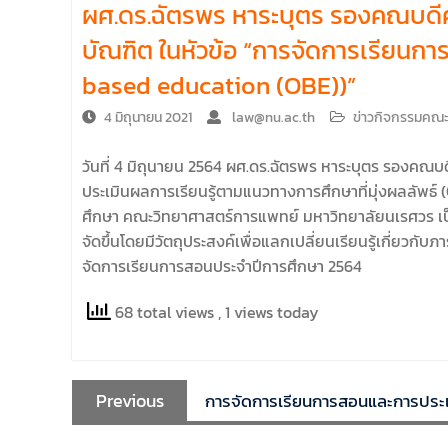
ผศ.ดร.ฉัตรพร หาระบุตร รองคณบดีคณ
คณะนิติศาสตร์ มหาวิทยาลัยนเรศวร จัด
โครงการปฐมนิเทศและพบผู้ปกครอง ประจำปี
บัณฑิต ในหัวข้อ “การจัดการเรียนก
การศึกษา 2569 โดยได้รับเกียรติจาก รอง
based education (OBE))”
ศาสตราจารย์ ดร.บุญญรัตน์ โชคบันดาลชัย
คณบดีคณะนิติศาสตร์ ให้เกียรติเป็นประธานใน
4 มิถุนายน 2021
law@nu.ac.th
ข่าวกิจกรรมคณ
พิธีเปิด พร้อมกล่าวต้อนรับและให้โอวาทแก่นิสิต
ใหม่ มีวัตถุประสงค์เพื่อให้ผู้ปกครองและนิสิตได้
วันที่ 4 มิถุนายน 2564 ผศ.ดร.ฉัตรพร หาระบุตร รองคณบ
ทราบถึงนโยบายด้านการเรียนการสอนของคณะ
นิติศาสตร์
ประเมินผลการเรียนรู้ตามแนวทางการศึกษาที่มุ่งผลลัพธ
ศึกษา คณะวิทยาศาสตร์การแพทย์ มหาวิทยาลัยนเรศวร เป
จัดขึ้นโดยมีวัตถุประสงค์เพื่อแลกเปลี่ยนเรียนรู้เกี่ย
จัดการเรียนการสอนประจำปีการศึกษา 2564
68 total views
, 1 views today
Previous
การจัดการเรียนการสอนและการประเ