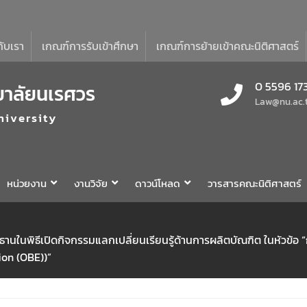
กับเรา
เกณฑ์การรับเข้าศึกษา
เกณฑ์การย้ายเข้าคณะนิติศาสตร์
0 5596 17
ยาลัยนเรศวร
Law@nu.ac.
niversity
หน่วยงาน
งานวิจัย
ดาวน์โหลด
วารสารคณะนิติศาสตร์
านในพิธีเปิดกิจกรรมแลกเปลี่ยนเรียนรู้ด้านการผลิตบัณฑิต ในหัวข้อ
ion (OBE))”