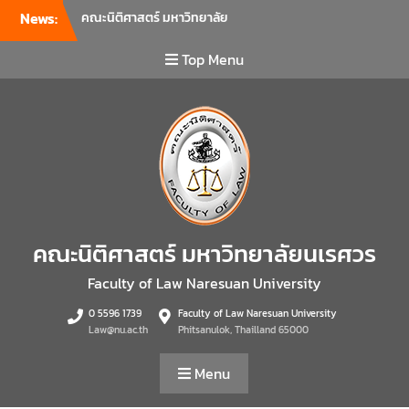
News:
คณะนิติศาสตร์ มหาวิทยาลัย
นเรศวร จัดโครงการเตรียม
ความพร้อมเพื่อรับมือภัยพิบัติ
Top Menu
และปฐมพยาบาลเบื้องต้น
ประจำปี 2569 ณ ห้อง 2-311
อาคารปราบไตรจักร 2
มหาวิทยาลัยนเรศวร โดย
กิจกรรมดังกล่าวจัดขึ้นสำหรับ
บุคลากรที่ปฏิบัติงาน ณ กลุ่ม
อาคารอุตสาหกรรมบริการ เพื่อ
ร่วมกันสร้างพื้นที่การทำงานที่
ปลอดภัย ซึ่งครอบคลุมหน่วย
คณะนิติศาสตร์ มหาวิทยาลัยนเรศวร
งานภายในกลุ่มอาคารทั้ง 3
คณะ และ 1 กอง
Faculty of Law Naresuan University
คณะนิติศาสตร์ มหาวิทยาลัย
0 5596 1739
Faculty of Law Naresuan University
นเรศวร จัดโครงการปฐมนิเทศ
Law@nu.ac.th
Phitsanulok, Thailland 65000
และพบผู้ปกครอง ประจำปีการ
ศึกษา 2569 โดยได้รับเกียรติ
Menu
จาก รองศาสตราจารย์ ดร.บุญ
ญรัตน์ โชคบันดาลชัย คณบดี