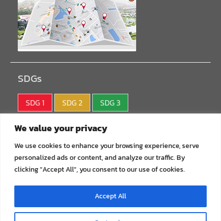
SDGs
SDG 1
SDG 2
SDG 3
SDG 4
SDG 5
SDG 6
We value your privacy
SDG 7
SDG 8
SDG 9
We use cookies to enhance your browsing experience, serve
personalized ads or content, and analyze our traffic. By
SDG10
SDG11
SDG12
clicking "Accept All", you consent to our use of cookies.
SDG13
SDG14
SDG15
Accept All
SDG16
SDG17