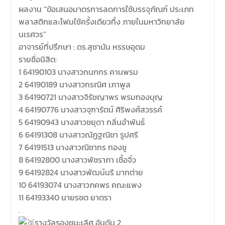
ผลงาน “ข้อเสนอมาตรการลดการใช้บรรจุภัณฑ์ ประเภท
พลาสติกและโฟมใช้ครั้งเดียวทิ้ง ภายในมหาวิทยาลัย
นเรศวร”
อาจารย์ที่ปรึกษา : ดร.สุชานัน หรรษอุดม
รายชื่อนิสิต:
1 64190103 นางสาวกนกกร คานพรม
2 64190189 นางสาวกรณิศ เภาพูล
3 64190721 นางสาวจิรัชญาพร พรมทองบุญ
4 64190776 นางสาวจุฑารัตน์ ศิริพงศ์สวรรค์
5 64190943 นางสาวชยุดา กลิ่นอำพันธ์
6 64191308 นางสาวณัฏฐณิชา รูปศรี
7 64191513 นางสาวณิชากร ทองชู
8 64192800 นางสาวพัชราภา เชื้อจิ๋ว
9 64192824 นางสาวพัฒน์นรี มากต่าย
10 64193074 นางสาวภคพร คณะแพง
11 64193340 นายรชต ยาตรา
.
รางวัลรองชนะเลิศ อันดับ 2