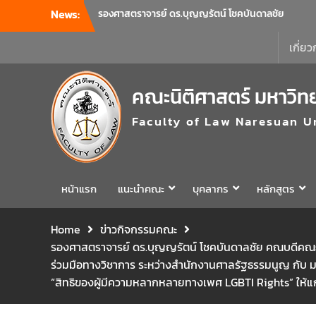
นิติศาสตร์ มหาวิทยาลัยนเรศวร
News:
คณะนิติศาสตร์ มหาวิทยาลัยนเรศวร จัด
โครงการเตรียมความพร้อมเพื่อรับมือภัยพิบัติ
เกี่ยว
และปฐมพยาบาลเบื้องต้น ประจำปี 2569 ณ ห้อง
2-311 อาคารปราบไตรจักร 2 มหาวิทยาลัย
นเรศวร โดยกิจกรรมดังกล่าวจัดขึ้นสำหรับ
คณะนิติศาสตร์ มหาวิท
บุคลากรที่ปฏิบัติงาน ณ กลุ่มอาคารอุตสาหกรรม
บริการ เพื่อร่วมกันสร้างพื้นที่การทำงานที่
Faculty of Law Naresuan U
ปลอดภัย ซึ่งครอบคลุมหน่วยงานภายในกลุ่ม
อาคารทั้ง 3 คณะ และ 1 กอง
คณะนิติศาสตร์ มหาวิทยาลัยนเรศวร จัด
โครงการปฐมนิเทศและพบผู้ปกครอง ประจำปี
หน้าแรก
แนะนำคณะ
บุคลากร
หลักสูตร
การศึกษา 2569 โดยได้รับเกียรติจาก รอง
ศาสตราจารย์ ดร.บุญญรัตน์ โชคบันดาลชัย
คณบดีคณะนิติศาสตร์ ให้เกียรติเป็นประธานใน
Home
ข่าวกิจกรรมคณะ
พิธีเปิด พร้อมกล่าวต้อนรับและให้โอวาทแก่นิสิต
รองศาสตราจารย์ ดร.บุญญรัตน์ โชคบันดาลชัย คณบดีคณะนิ
ใหม่ มีวัตถุประสงค์เพื่อให้ผู้ปกครองและนิสิตได้
ร่วมมือทางวิชาการ ระหว่างสำนักงานศาลรัฐธรรมนูญ กับ 
ทราบถึงนโยบายด้านการเรียนการสอนของคณะ
“สิทธิของผู้มีความหลากหลายทางเพศ LGBTI Rights” ให้แก
นิติศาสตร์