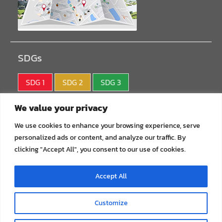
SDGs
SDG 1
SDG 2
SDG 3
SDG 4
SDG 5
SDG 6
We value your privacy
SDG 7
SDG 8
SDG 9
We use cookies to enhance your browsing experience, serve
personalized ads or content, and analyze our traffic. By
SDG10
SDG11
SDG12
clicking "Accept All", you consent to our use of cookies.
SDG13
SDG14
SDG15
Accept All
SDG16
SDG17
Customize