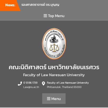
News:
รองศาสตราจารย์ ดร.บุญญ
รัตน์ โชคบันดาลชัย คณบดี
คณะนิติศาสตร์ เป็นประธานที่
Top Menu
ประชุมผู้บริหารคณะพบ
บุคลากรคณะนิติศาสตร์ เพื่อ
เป็นการเตรียมพร้อมก่อนเปิด
ภาคเรียนต้น ปีการศึกษา 2569
พร้อมด้วยรองคณบดีทุกฝ่าย
เข้าร่วมแจ้งนโยบายแนวทาง
การบริหารงานในแต่ละด้านของ
คณะ รวมทั้งการเตรียมความ
พร้อมการจัดการเรียนการสอน
คณะนิติศาสตร์ มหาวิทยาลัยนเรศวร
รายวิชาวิจัยทางกฎหมาย และ
รายวิชาตรรกศาสตร์และการ
Faculty of Law Naresuan University
เขียนในทางนิติศาสตร์ ณ ห้อง
0 5596 1739
Faculty of Law Naresuan University
ประชุมชั้น 3 อาคารคณะ
Law@nu.ac.th
Phitsanulok, Thailland 65000
นิติศาสตร์ มหาวิทยาลัยนเรศวร
คณะนิติศาสตร์ มหาวิทยาลัย
Menu
นเรศวร จัดโครงการเตรียม
ความพร้อมเพื่อรับมือภัยพิบัติ