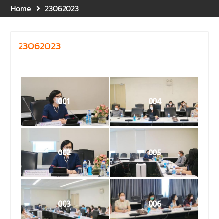
และปฐมพยาบาลเบื้องต้น
Home
23062023
ประจำปี 2569 ณ ห้อง 2-311
อาคารปราบไตรจักร 2
มหาวิทยาลัยนเรศวร โดย
23062023
กิจกรรมดังกล่าวจัดขึ้นสำหรับ
บุคลากรที่ปฏิบัติงาน ณ กลุ่ม
อาคารอุตสาหกรรมบริการ เพื่อ
ร่วมกันสร้างพื้นที่การทำงานที่
ปลอดภัย ซึ่งครอบคลุมหน่วย
001
004
งานภายในกลุ่มอาคารทั้ง 3
คณะ และ 1 กอง
คณะนิติศาสตร์ มหาวิทยาลัย
นเรศวร จัดโครงการปฐมนิเทศ
และพบผู้ปกครอง ประจำปีการ
002
005
ศึกษา 2569 โดยได้รับเกียรติ
จาก รองศาสตราจารย์ ดร.บุญ
ญรัตน์ โชคบันดาลชัย คณบดี
คณะนิติศาสตร์ ให้เกียรติเป็น
ประธานในพิธีเปิด พร้อมกล่าว
003
006
ต้อนรับและให้โอวาทแก่นิสิตใหม่