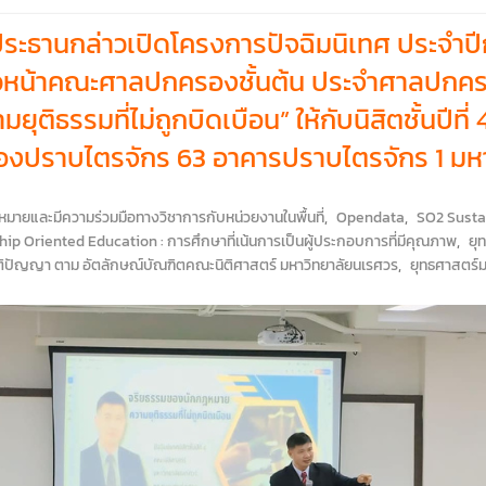
ประธานกล่าวเปิดโครงการปัจฉิมนิเทศ ประจำปี
รหัวหน้าคณะศาลปกครองชั้นต้น ประจำศาลปกคร
ติธรรมที่ไม่ถูกบิดเบือน” ให้กับนิสิตชั้นปีที
้องปราบไตรจักร 63 อาคารปราบไตรจักร 1 มห
มายและมีความร่วมมือทางวิชาการกับหน่วยงานในพื้นที่
,
Opendata
,
SO2 Sustai
hip Oriented Education : การศึกษาที่เน้นการเป็นผู้ประกอบการที่มีคุณภาพ
,
ยุท
สติปัญญา ตาม อัตลักษณ์บัณฑิตคณะนิติศาสตร์ มหาวิทยาลัยนเรศวร
,
ยุทธศาสตร์ม