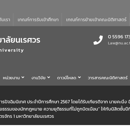
กับเรา
เกณฑ์การรับเข้าศึกษา
เกณฑ์การย้ายเข้าคณะนิติศาสตร์
0 5596 17
ยาลัยนเรศวร
Law@nu.ac.
niversity
หน่วยงาน
งานวิจัย
ดาวน์โหลด
วารสารคณะนิติศาสตร์
ารปัจฉิมนิเทศ ประจำปีการศึกษา 2567 โดยได้รับเกียรติจาก นายคะนึง
รมของนักกฎหมาย ความยุติธรรมที่ไม่ถูกบิดเบือน” ให้กับนิสิตชั้นปีที
รจักร 1 มหาวิทยาลัยนเรศวร