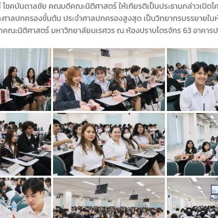
์ โชคบันดาลชัย คณบดีคณะนิติศาสตร์ ให้เกียรติเป็นประธานกล่าวเปิดโ
คณะศาลปกครองชั้นต้น ประจำศาลปกครองสูงสุด เป็นวิทยากรบรรยายในหั
ศึกษาจากคณะนิติศาสตร์ มหาวิทยาลัยนเรศวร ณ ห้องปราบไตรจักร 63 อาคา