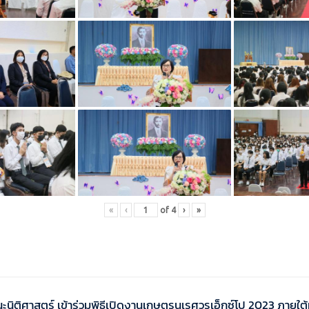
«
‹
of
4
›
»
ติศาสตร์ เข้าร่วมพิธีเปิดงานเกษตรนเรศวรเอ็กซ์โป 2023 ภายใต้หั