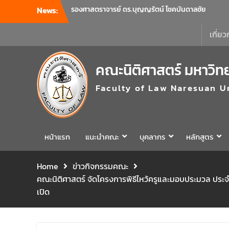
News:
คณะนิติศาสตร์ มหาวิทยาลัยนเรศวร จัด
โครงการเตรียมความพร้อมเพื่อรับมือภัยพิบัติ
และปฐมพยาบาลเบื้องต้น ประจำปี 2569 ณ ห้อง
เกี่ยว
2-311 อาคารปราบไตรจักร 2 มหาวิทยาลัย
นเรศวร โดยกิจกรรมดังกล่าวจัดขึ้นสำหรับ
คณะนิติศาสตร์ มหาวิท
บุคลากรที่ปฏิบัติงาน ณ กลุ่มอาคารอุตสาหกรรม
บริการ เพื่อร่วมกันสร้างพื้นที่การทำงานที่
Faculty of Law Naresuan U
ปลอดภัย ซึ่งครอบคลุมหน่วยงานภายในกลุ่ม
อาคารทั้ง 3 คณะ และ 1 กอง
คณะนิติศาสตร์ มหาวิทยาลัยนเรศวร จัด
โครงการปฐมนิเทศและพบผู้ปกครอง ประจำปี
การศึกษา 2569 โดยได้รับเกียรติจาก รอง
หน้าแรก
แนะนำคณะ
บุคลากร
หลักสูตร
ศาสตราจารย์ ดร.บุญญรัตน์ โชคบันดาลชัย
คณบดีคณะนิติศาสตร์ ให้เกียรติเป็นประธานใน
Home
ข่าวกิจกรรมคณะ
พิธีเปิด พร้อมกล่าวต้อนรับและให้โอวาทแก่นิสิต
คณะนิติศาสตร์ จัดโครงการพิธีไหว้ครูและมอบประมวล ประจ
ใหม่ มีวัตถุประสงค์เพื่อให้ผู้ปกครองและนิสิตได้
ทราบถึงนโยบายด้านการเรียนการสอนของคณะ
เปิด
นิติศาสตร์
รองศาสตราจารย์ ดร.บุญญรัตน์ โชคบันดาลชัย
คณบดีคณะนิติศาสตร์ เป็นประธานที่ประชุมผู้