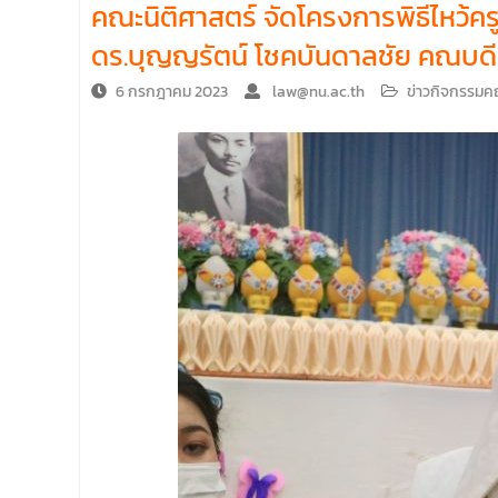
คณะนิติศาสตร์ จัดโครงการพิธีไหว้
บริหารคณะพบบุคลากรคณะนิติศาสตร์ เพื่อ
เป็นการเตรียมพร้อมก่อนเปิดภาคเรียนต้น ปีการ
ดร.บุญญรัตน์ โชคบันดาลชัย คณบดีค
ศึกษา 2569 พร้อมด้วยรองคณบดีทุกฝ่ายเข้า
ร่วมแจ้งนโยบายแนวทางการบริหารงานในแต่ละ
6 กรกฎาคม 2023
law@nu.ac.th
ข่าวกิจกรรม
ด้านของคณะ รวมทั้งการเตรียมความพร้อมการ
จัดการเรียนการสอนรายวิชาวิจัยทางกฎหมาย
และรายวิชาตรรกศาสตร์และการเขียนในทาง
นิติศาสตร์ ณ ห้องประชุมชั้น 3 อาคารคณะ
นิติศาสตร์ มหาวิทยาลัยนเรศวร