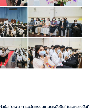
วข้อ “บูรณาการนวัตกรรมเกษตรยั่งยืน” ในระหว่างวันที่