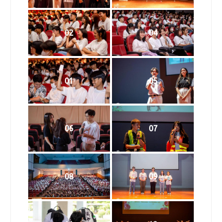
02
04
01
05
06
07
08
09