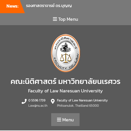
ประชุมชั้น 3 อาคารคณะ
News:
นิติศาสตร์ มหาวิทยาลัยนเรศวร
คณะนิติศาสตร์ มหาวิทยาลัย
Top Menu
นเรศวร จัดโครงการเตรียม
ความพร้อมเพื่อรับมือภัยพิบัติ
และปฐมพยาบาลเบื้องต้น
ประจำปี 2569 ณ ห้อง 2-311
อาคารปราบไตรจักร 2
มหาวิทยาลัยนเรศวร โดย
กิจกรรมดังกล่าวจัดขึ้นสำหรับ
บุคลากรที่ปฏิบัติงาน ณ กลุ่ม
อาคารอุตสาหกรรมบริการ เพื่อ
คณะนิติศาสตร์ มหาวิทยาลัยนเรศวร
ร่วมกันสร้างพื้นที่การทำงานที่
ปลอดภัย ซึ่งครอบคลุมหน่วย
Faculty of Law Naresuan University
งานภายในกลุ่มอาคารทั้ง 3
0 5596 1739
Faculty of Law Naresuan University
คณะ และ 1 กอง
Law@nu.ac.th
Phitsanulok, Thailland 65000
คณะนิติศาสตร์ มหาวิทยาลัย
นเรศวร จัดโครงการปฐมนิเทศ
Menu
และพบผู้ปกครอง ประจำปีการ
ศึกษา 2569 โดยได้รับเกียรติ