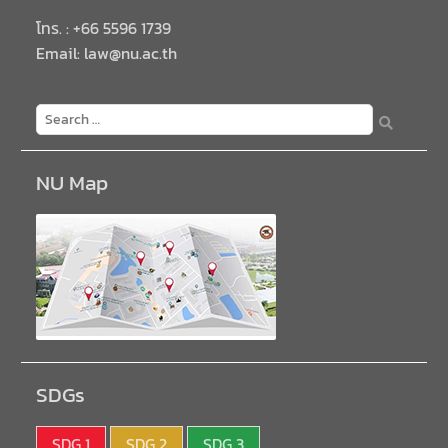
โทร. : +66 5596 1739
Email: law@nu.ac.th
NU Map
SDGs
SDG 1
SDG 2
SDG 3