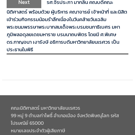
Next
รศ.จิรประภา มากลิ่น คณบดีคณะ
นิติศาสตร์ พร้อมด้วย ผู้บริหาร คณาจารย์ เจ้าหน้าที่ และนิสิต
เข้าร่วมกิจกรรมน้อมรำลึกเนื่องในวันคล้ายวันเฉลิม
พระชนมพรรษาพระบาทสมเด็จพระบรมชนกาธิเบศร มหา
ภูมิพลอดุลยเดชมหาราช บรมนาถบพิตร โดยมี ศ.พิเศษ
ดร.กาญจนา เงารังษี อธิการบดีมหาวิทยาลัยนเรศวร เป็น
ประธานในพิธี
คณะนิติศาสตร์ มหาวิทยาลัยนเรศวร
99 หมู่ 9 ตำบลท่าโพธิ์ อำเภอเมือง จังหวัดพิษณุโลก รหัส
ไปรษณีย์ 65000
หมายเลขประจำตัวผู้เสียภาษี