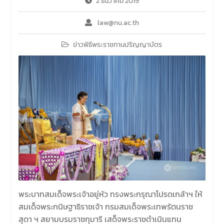
2 ธันวาคม 2019
รายวิชาตรรกศาสตร์และการ
เขียนในทางนิติศาสตร์ ณ ห้อง
law@nu.ac.th
ประชุมชั้น 3 อาคารคณะ
นิติศาสตร์ มหาวิทยาลัยนเรศวร
ข่าวพิธีพระราชทานปริญญาบัตร
พระบาทสมเด็จพระเจ้าอยู่หัว ทรงพระกรุณาโปรดเกล้าฯ ให้
สมเด็จพระกนิษฐาธิราชเจ้า กรมสมเด็จพระเทพรัตนราช
สุดา ฯ สยามบรมราชกุมารี เสด็จพระราชดำเนินแทน