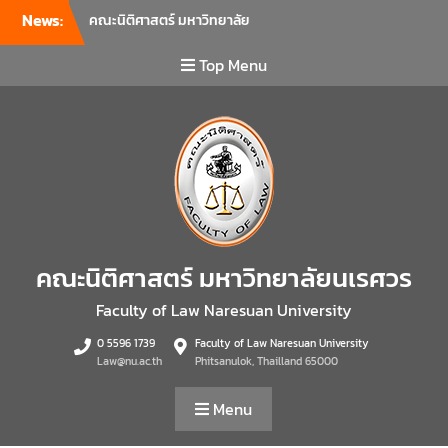
News:
คณะนิติศาสตร์ มหาวิทยาลัย
นเรศวร จัดโครงการเตรียม
ความพร้อมเพื่อรับมือภัยพิบัติ
Top Menu
และปฐมพยาบาลเบื้องต้น
ประจำปี 2569 ณ ห้อง 2-311
อาคารปราบไตรจักร 2
มหาวิทยาลัยนเรศวร โดย
กิจกรรมดังกล่าวจัดขึ้นสำหรับ
บุคลากรที่ปฏิบัติงาน ณ กลุ่ม
อาคารอุตสาหกรรมบริการ เพื่อ
ร่วมกันสร้างพื้นที่การทำงานที่
ปลอดภัย ซึ่งครอบคลุมหน่วย
คณะนิติศาสตร์ มหาวิทยาลัยนเรศวร
งานภายในกลุ่มอาคารทั้ง 3
คณะ และ 1 กอง
Faculty of Law Naresuan University
คณะนิติศาสตร์ มหาวิทยาลัย
0 5596 1739
Faculty of Law Naresuan University
นเรศวร จัดโครงการปฐมนิเทศ
Law@nu.ac.th
Phitsanulok, Thailland 65000
และพบผู้ปกครอง ประจำปีการ
ศึกษา 2569 โดยได้รับเกียรติ
Menu
จาก รองศาสตราจารย์ ดร.บุญ
ญรัตน์ โชคบันดาลชัย คณบดี