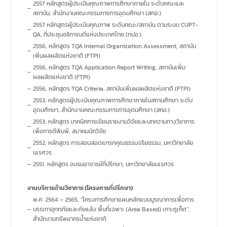
2557 หลักสูตรผู้ประเมินคุณภาพการศึกษาภายใน ระดับคณะและ
–
สถาบัน, สำนักงานคณะกรรมการการอุดมศึกษา (สกอ.)
2557 หลักสูตรผู้ประเมินคุณภาพ ระดับคณะ/สถาบัน ตามระบบ CUPT-
–
QA, ที่ประชุมอธิการบดีแห่งประเทศไทย (ทปอ.)
2556, หลักสูตร TQA Internal Organization Assessment, สถาบัน
–
เพิ่มผลผลิตแห่งชาติ (FTPI)
2556, หลักสูตร TQA Application Report Writing, สถาบันเพิ่ม
–
ผลผลิตแห่งชาติ (FTPI)
–
2556, หลักสูตร TQA Criteria, สถาบันเพิ่มผลผลิตแห่งชาติ (FTPI)
2553, หลักสูตรผู้ประเมินคุณภาพการศึกษาภายในสถานศึกษา ระดับ
–
อุดมศึกษา, สำนักงานคณะกรรมการการอุดมศึกษา (สกอ.)
2553, หลักสูตร เทคนิคการเขียนรายงานวิจัยและบทความทางวิชาการ
–
เพื่อการตีพิมพ์, สมาคมนักวิจัย
2552, หลักสูตร การสอนสอดแทรกคุณธรรมจริยธรรม, มหาวิทยาลัย
–
นเรศวร
–
2551, หลักสูตร อบรมอาจารย์ที่ปรึกษา, มหาวิทยาลัยนเรศวร
งานบริการด้านวิชาการ (โครงการที่ปรึกษา)
พ.ศ. 2564 – 2565, “โครงการศึกษาแผนหลักแบบบูรณาการเพื่อการ
–
บรรเทาอุทกภัยและภัยแล้ง พื้นที่เฉพาะ (Area Based) เกาะภูเก็ต”,
สำนักงานทรัพยากรน้ำแห่งชาติ