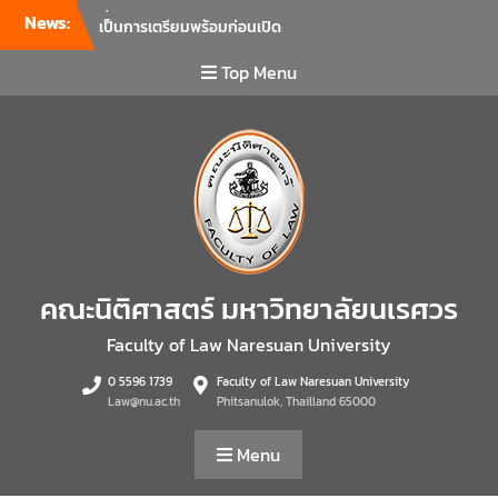
News:
คณะนิติศาสตร์ มหาวิทยาลัย
นเรศวร จัดโครงการเตรียม
ความพร้อมเพื่อรับมือภัยพิบัติ
Top Menu
และปฐมพยาบาลเบื้องต้น
ประจำปี 2569 ณ ห้อง 2-311
อาคารปราบไตรจักร 2
มหาวิทยาลัยนเรศวร โดย
กิจกรรมดังกล่าวจัดขึ้นสำหรับ
บุคลากรที่ปฏิบัติงาน ณ กลุ่ม
อาคารอุตสาหกรรมบริการ เพื่อ
ร่วมกันสร้างพื้นที่การทำงานที่
ปลอดภัย ซึ่งครอบคลุมหน่วย
คณะนิติศาสตร์ มหาวิทยาลัยนเรศวร
งานภายในกลุ่มอาคารทั้ง 3
คณะ และ 1 กอง
Faculty of Law Naresuan University
คณะนิติศาสตร์ มหาวิทยาลัย
0 5596 1739
Faculty of Law Naresuan University
นเรศวร จัดโครงการปฐมนิเทศ
Law@nu.ac.th
Phitsanulok, Thailland 65000
และพบผู้ปกครอง ประจำปีการ
ศึกษา 2569 โดยได้รับเกียรติ
Menu
จาก รองศาสตราจารย์ ดร.บุญ
ญรัตน์ โชคบันดาลชัย คณบดี