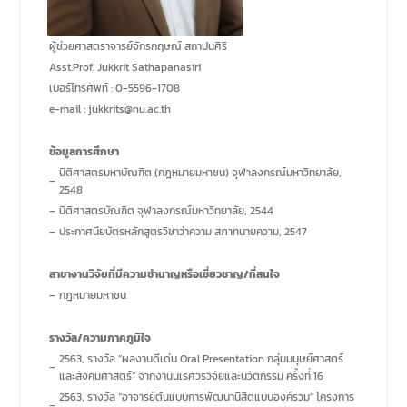
รายวิชาตรรกศาสตร์และการ
เขียนในทางนิติศาสตร์ ณ ห้อง
ประชุมชั้น 3 อาคารคณะ
ผู้ช่วยศาสตราจารย์จักรกฤษณ์ สถาปนศิริ
นิติศาสตร์ มหาวิทยาลัยนเรศวร
Asst.Prof. Jukkrit Sathapanasiri
เบอร์โทรศัพท์ : 0-5596-1708
e-mail : jukkrits@nu.ac.th
ข้อมูลการศึกษา
นิติศาสตรมหาบัณฑิต (กฎหมายมหาชน) จุฬาลงกรณ์มหาวิทยาลัย,
–
2548
–
นิติศาสตรบัณฑิต จุฬาลงกรณ์มหาวิทยาลัย, 2544
–
ประกาศนียบัตรหลักสูตรวิชาว่าความ สภาทนายความ, 2547
สาขางานวิจัยที่มีความชํานาญหรือเชี่ยวชาญ/ที่สนใจ
–
กฎหมายมหาชน
รางวัล/ความภาคภูมิใจ
2563, รางวัล “ผลงานดีเด่น Oral Presentation กลุ่มมนุษย์ศาสตร์
–
และสังคมศาสตร์” จากงานนเรศวรวิจัยและนวัตกรรม ครั้งที่ 16
2563, รางวัล “อาจารย์ต้นแบบการพัฒนานิสิตแบบองค์รวม” โครงการ
–