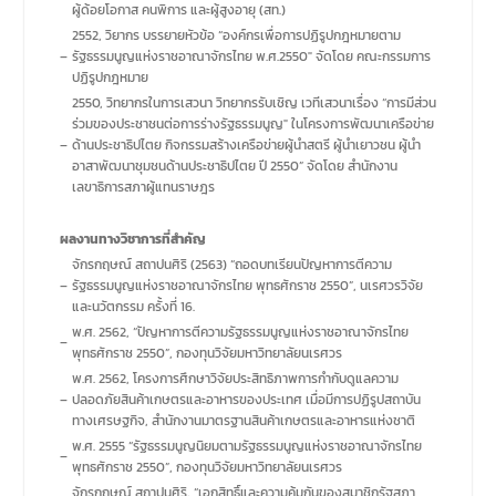
ผู้ด้อยโอกาส คนพิการ และผู้สูงอายุ (สท.)
2552, วิยากร บรรยายหัวข้อ “องค์กรเพื่อการปฏิรูปกฎหมายตาม
–
รัฐธรรมนูญแห่งราชอาณาจักรไทย พ.ศ.2550" จัดโดย คณะกรรมการ
ปฏิรูปกฎหมาย
2550, วิทยากรในการเสวนา วิทยากรรับเชิญ เวทีเสวนาเรื่อง “การมีส่วน
ร่วมของประชาชนต่อการร่างรัฐธรรมนูญ" ในโครงการพัฒนาเครือข่าย
–
ด้านประชาธิปไตย กิจกรรมสร้างเครือข่ายผู้นำสตรี ผู้นำเยาวชน ผู้นำ
อาสาพัฒนาชุมชนด้านประชาธิปไตย ปี 2550” จัดโดย สำนักงาน
เลขาธิการสภาผู้แทนราษฎร
ผลงานทางวิชาการที่สำคัญ
จักรกฤษณ์ สถาปนศิริ (2563) “ถอดบทเรียนปัญหาการตีความ
–
รัฐธรรมนูญแห่งราชอาณาจักรไทย พุทธศักราช 2550”, นเรศวรวิจัย
และนวัตกรรม ครั้งที่ 16.
พ.ศ. 2562, “ปัญหาการตีความรัฐธรรมนูญแห่งราชอาณาจักรไทย
–
พุทธศักราช 2550”, กองทุนวิจัยมหาวิทยาลัยนเรศวร
พ.ศ. 2562, โครงการศึกษาวิจัยประสิทธิภาพการกำกับดูแลความ
–
ปลอดภัยสินค้าเกษตรและอาหารของประเทศ เมื่อมีการปฏิรูปสถาบัน
ทางเศรษฐกิจ, สำนักงานมาตรฐานสินค้าเกษตรและอาหารแห่งชาติ
พ.ศ. 2555 “รัฐธรรมนูญนิยมตามรัฐธรรมนูญแห่งราชอาณาจักรไทย
–
พุทธศักราช 2550”, กองทุนวิจัยมหาวิทยาลัยนเรศวร
จักรกฤษณ์ สถาปนศิริ, “เอกสิทธิ์และความคุ้มกันของสมาชิกรัฐสภา