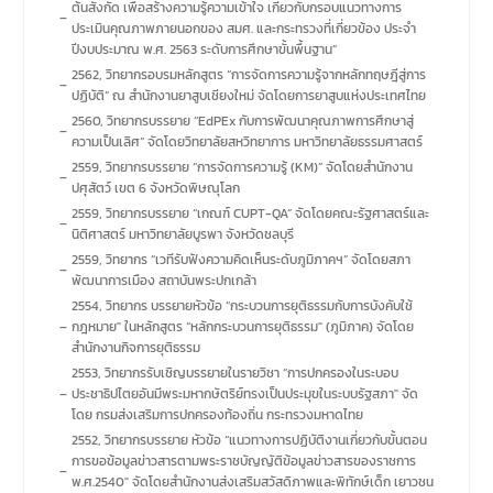
ต้นสังกัด เพื่อสร้างความรู้ความเข้าใจ เกี่ยวกับกรอบแนวทางการ
–
ประเมินคุณภาพภายนอกของ สมศ. และกระทรวงที่เกี่ยวข้อง ประจำ
ปีงบประมาณ พ.ศ. 2563 ระดับการศึกษาขั้นพื้นฐาน”
2562, วิทยากรอบรมหลักสูตร “การจัดการความรู้จากหลักทฤษฎีสู่การ
–
ปฏิบัติ” ณ สำนักงานยาสูบเชียงใหม่ จัดโดยการยาสูบแห่งประเทศไทย
2560, วิทยากรบรรยาย “EdPEx กับการพัฒนาคุณภาพการศึกษาสู่
–
ความเป็นเลิศ” จัดโดยวิทยาลัยสหวิทยาการ มหาวิทยาลัยธรรมศาสตร์
2559, วิทยากรบรรยาย “การจัดการความรู้ (KM)” จัดโดยสำนักงาน
–
ปศุสัตว์ เขต 6 จังหวัดพิษณุโลก
2559, วิทยากรบรรยาย “เกณฑ์ CUPT-QA” จัดโดยคณะรัฐศาสตร์และ
–
นิติศาสตร์ มหาวิทยาลัยบูรพา จังหวัดชลบุรี
2559, วิทยากร “เวทีรับฟังความคิดเห็นระดับภูมิภาคฯ” จัดโดยสภา
–
พัฒนาการเมือง สถาบันพระปกเกล้า
2554, วิทยากร บรรยายหัวข้อ “กระบวนการยุติธรรมกับการบังคับใช้
–
กฎหมาย" ในหลักสูตร “หลักกระบวนการยุติธรรม" (ภูมิภาค) จัดโดย
สำนักงานกิจการยุติธรรม
2553, วิทยากรรับเชิญบรรยายในรายวิชา “การปกครองในระบอบ
–
ประชาธิปไตยอันมีพระมหากษัตริย์ทรงเป็นประมุขในระบบรัฐสภา" จัด
โดย กรมส่งเสริมการปกครองท้องถิ่น กระทรวงมหาดไทย
2552, วิทยากรบรรยาย หัวข้อ “แนวทางการปฏิบัติงานเกี่ยวกับขั้นตอน
การขอข้อมูลข่าวสารตามพระราชบัญญัติข้อมูลข่าวสารของราชการ
–
พ.ศ.2540" จัดโดยสำนักงานส่งเสริมสวัสดิภาพและพิทักษ์เด็ก เยาวชน