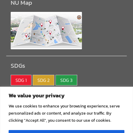
NU Map
SDGs
SDG 1
SDG 2
SDG 3
SDG 4
SDG 5
SDG 6
We value your privacy
SDG 7
SDG 8
SDG 9
We use cookies to enhance your browsing experience, serve
personalized ads or content, and analyze our traffic. By
SDG10
SDG11
SDG12
clicking "Accept All", you consent to our use of cookies.
SDG13
SDG14
SDG15