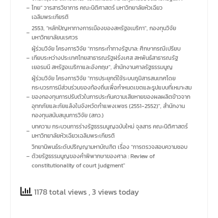
–
ไทย” วารสารวิชาการ คณะนิติศาสตร์ มหาวิทยาลัยหัวเฉียว
เฉลิมพระเกียรติ
2553, “หลักปัญหาทางการเมืองของสหรัฐอเมริกา", กองทุนวิจัย
–
มหาวิทยาลัยนเรศวร
ผู้ร่วมวิจัย โครงการวิจัย “การกระทำทางรัฐบาล: ศึกษากรณีเปรียบ
–
เทียบระหว่างประเทศไทยสาธารณรัฐฝรั่งเศส สหพันธ์สาธารณรัฐ
เยอรมนี สหรัฐอเมริกาและอังกฤษ", สำนักงานศาลรัฐธรรมนูญ
ผู้ร่วมวิจัย โครงการวิจัย “การประยุกต์ใช้ระบบภูมิสารสนเทศโดย
กระบวรการมีส่วนร่วมของท้องถิ่นเพื่อกำหนดเขตและรูปแบบที่เหมาะสม
–
ของกองทุนการปรับตัวในการประกันความเสียหายของผลผลิตข้าวจาก
อุทกภัยและภัยแล้งในจังหวัดกำแพงเพชร (2551-2552)", สำนักงาน
กองทุนสนับสนุนการวิจัย (สกว.)
บทความ กระบวนการร่างรัฐธรรมนูญฉบับใหม่ จุลสาร คณะนิติศาสตร์
–
มหาวิทยาลัยหัวเฉียวเฉลิมพระเกียรติ
วิทยานิพนธ์ระดับปริญญามหาบัณฑิต เรื่อง “การตรวจสอบความชอบ
–
ด้วยรัฐธรรมนูญของคำพิพากษาของศาล : Review of
constitutionality of court judgment"
1178 total views
, 3 views today