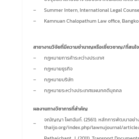
–
Summer Intern, International Legal Counse
–
Kamnuan Chalopathum Law office, Bangkok
สาขางานวิจัยที่มีความชํานาญหรือเชี่ยวชาญ/ที่สนใจ
–
กฎหมายการค้าระหว่างประเทศ
–
กฎหมายธุรกิจ
–
กฎหมายบริษัท
–
กฎหมายระหว่างประเทศแผนกคดีบุคคล
ผลงานทางวิชาการที่สำคัญ
จณัญญา ไผทฉันท์. (2561). หลักการพัฒนาอย่างย
–
thaijo.org/index.php/lawnujournal/article/v
Pathaichant, J. (2011). Transport Documents 