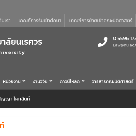
กับเรา
เกณฑ์การรับเข้าศึกษา
เกณฑ์การย้ายเข้าคณะนิติศาสตร์
0 5596 17
ยาลัยนเรศวร
Law@nu.ac.
niversity
หน่วยงาน
งานวิจัย
ดาวน์โหลด
วารสารคณะนิติศาสตร์
ณัญญา ไผทฉันท์
ท์