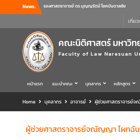
ร่วมแจ้งนโยบายแนวทางการบริหารงานในแต่ละ
News:
ด้านของคณะ รวมทั้งการเตรียมความพร้อมการ
จัดการเรียนการสอนรายวิชาวิจัยทางกฎหมาย
เกี่ยว
และรายวิชาตรรกศาสตร์และการเขียนในทาง
นิติศาสตร์ ณ ห้องประชุมชั้น 3 อาคารคณะ
นิติศาสตร์ มหาวิทยาลัยนเรศวร
คณะนิติศาสตร์ มหาวิท
คณะนิติศาสตร์ มหาวิทยาลัยนเรศวร จัด
โครงการเตรียมความพร้อมเพื่อรับมือภัยพิบัติ
Faculty of Law Naresuan U
และปฐมพยาบาลเบื้องต้น ประจำปี 2569 ณ ห้อง
2-311 อาคารปราบไตรจักร 2 มหาวิทยาลัย
นเรศวร โดยกิจกรรมดังกล่าวจัดขึ้นสำหรับ
บุคลากรที่ปฏิบัติงาน ณ กลุ่มอาคารอุตสาหกรรม
หน้าแรก
แนะนำคณะ
บุคลากร
หลักสูตร
บริการ เพื่อร่วมกันสร้างพื้นที่การทำงานที่
ปลอดภัย ซึ่งครอบคลุมหน่วยงานภายในกลุ่ม
อาคารทั้ง 3 คณะ และ 1 กอง
Home
บุคลากร
อาจารย์
ผู้ช่วยศาสตราจารย์จ
คณะนิติศาสตร์ มหาวิทยาลัยนเรศวร จัด
โครงการปฐมนิเทศและพบผู้ปกครอง ประจำปี
การศึกษา 2569 โดยได้รับเกียรติจาก รอง
ผู้ช่วยศาสตราจารย์จณัญญา ไผทฉัน
ศาสตราจารย์ ดร.บุญญรัตน์ โชคบันดาลชัย
คณบดีคณะนิติศาสตร์ ให้เกียรติเป็นประธานใน