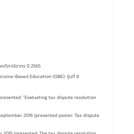
คดีภาษีอากร ปี 2565
come-Based Education (OBE): รุ่นที่ 8
presented: “Evaluating tax dispute resolution
September 2016 (presented poster: Tax dispute
 2015 (presented: The tax dispute resolution