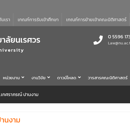
กับเรา
เกณฑ์การรับเข้าศึกษา
เกณฑ์การย้ายเข้าคณะนิติศาสตร์
0 5596 17
ยาลัยนเรศวร
Law@nu.ac.
niversity
หน่วยงาน
งานวิจัย
ดาวน์โหลด
วารสารคณะนิติศาสตร์
ดร.เกศราภรณ์ ปานงาม
 ปานงาม