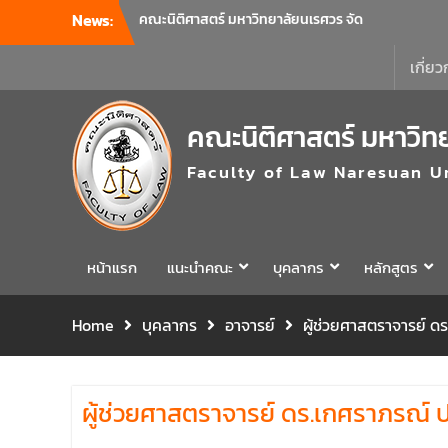
โครงการเตรียมความพร้อมเพื่อรับมือภัยพิบัติ
News:
และปฐมพยาบาลเบื้องต้น ประจำปี 2569 ณ ห้อง
2-311 อาคารปราบไตรจักร 2 มหาวิทยาลัย
เกี่ยว
นเรศวร โดยกิจกรรมดังกล่าวจัดขึ้นสำหรับ
บุคลากรที่ปฏิบัติงาน ณ กลุ่มอาคารอุตสาหกรรม
บริการ เพื่อร่วมกันสร้างพื้นที่การทำงานที่
คณะนิติศาสตร์ มหาวิท
ปลอดภัย ซึ่งครอบคลุมหน่วยงานภายในกลุ่ม
อาคารทั้ง 3 คณะ และ 1 กอง
Faculty of Law Naresuan U
คณะนิติศาสตร์ มหาวิทยาลัยนเรศวร จัด
โครงการปฐมนิเทศและพบผู้ปกครอง ประจำปี
การศึกษา 2569 โดยได้รับเกียรติจาก รอง
ศาสตราจารย์ ดร.บุญญรัตน์ โชคบันดาลชัย
หน้าแรก
แนะนำคณะ
บุคลากร
หลักสูตร
คณบดีคณะนิติศาสตร์ ให้เกียรติเป็นประธานใน
พิธีเปิด พร้อมกล่าวต้อนรับและให้โอวาทแก่นิสิต
ใหม่ มีวัตถุประสงค์เพื่อให้ผู้ปกครองและนิสิตได้
Home
บุคลากร
อาจารย์
ผู้ช่วยศาสตราจารย์ 
ทราบถึงนโยบายด้านการเรียนการสอนของคณะ
นิติศาสตร์
รองศาสตราจารย์ ดร.บุญญรัตน์ โชคบันดาลชัย
คณบดีคณะนิติศาสตร์ เป็นประธานที่ประชุมผู้
ผู้ช่วยศาสตราจารย์ ดร.เกศราภรณ์
บริหารคณะพบบุคลากรคณะนิติศาสตร์ เพื่อ
เป็นการเตรียมพร้อมก่อนเปิดภาคเรียนต้น ปีการ