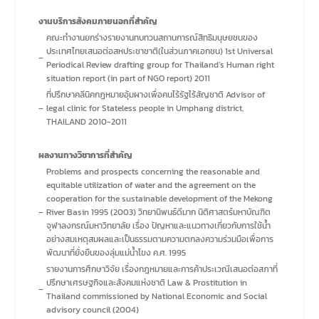
งานบริการสังคมภายนอกที่สำคัญ
คณะทำงานยกร่างรายงานทบทวนสถานการณ์สิทธิมนุษยชนของ
ประเทศไทยเสนอต่อสหประชาชาติ(ในส่วนภาคเอกชน) 1st Universal
–
Periodical Review drafting group for Thailand’s Human right
situation report (in part of NGO report) 2011
ที่ปรึกษาคลีนิคกฎหมายอุ้มผางเพื่อคนไร้รัฐไร้สัญชาติ Advisor of
–
legal clinic for Stateless people in Umphang district,
THAILAND 2010-2011
ผลงานทางวิชาการที่สำคัญ
Problems and prospects concerning the reasonable and
equitable utilization of water and the agreement on the
cooperation for the sustainable development of the Mekong
–
River Basin 1995 (2003) วิทยานิพนธ์ดีมาก นิติศาสตร์มหาบัณฑิต
จุฬาลงกรณ์มหาวิทยาลัย เรื่อง ปัญหาและแนวทางเกี่ยวกับการใช้น้ำ
อย่างสมเหตุสมผลและเป็นธรรมตามความตกลงความร่วมมือเพื่อการ
พัฒนาที่ยั่งยืนของลุ่มแม่น้ำโขง ค.ศ. 1995
รายงานการศึกษาวิจัย เรื่องกฎหมายและการค้าประเวณีเสนอต่อสภาที่
ปรึกษาเศรษฐกิจและสังคมแห่งชาติ Law & Prostitution in
–
Thailand commissioned by National Economic and Social
advisory council (2004)