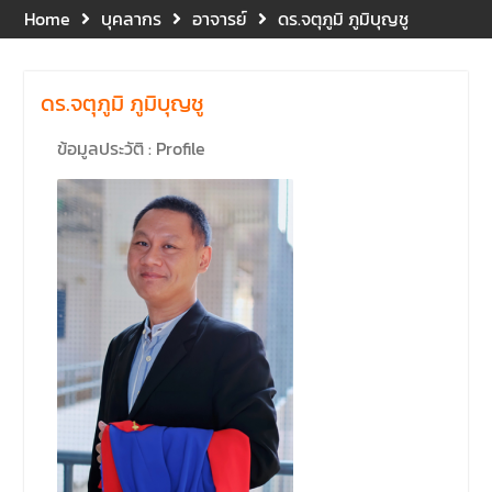
อาคารปราบไตรจักร 2
Home
บุคลากร
อาจารย์
ดร.จตุภูมิ ภูมิบุญชู
มหาวิทยาลัยนเรศวร โดย
กิจกรรมดังกล่าวจัดขึ้นสำหรับ
บุคลากรที่ปฏิบัติงาน ณ กลุ่ม
ดร.จตุภูมิ ภูมิบุญชู
อาคารอุตสาหกรรมบริการ เพื่อ
ร่วมกันสร้างพื้นที่การทำงานที่
ข้อมูลประวัติ : Profile
ปลอดภัย ซึ่งครอบคลุมหน่วย
งานภายในกลุ่มอาคารทั้ง 3
คณะ และ 1 กอง
คณะนิติศาสตร์ มหาวิทยาลัย
นเรศวร จัดโครงการปฐมนิเทศ
และพบผู้ปกครอง ประจำปีการ
ศึกษา 2569 โดยได้รับเกียรติ
จาก รองศาสตราจารย์ ดร.บุญ
ญรัตน์ โชคบันดาลชัย คณบดี
คณะนิติศาสตร์ ให้เกียรติเป็น
ประธานในพิธีเปิด พร้อมกล่าว
ต้อนรับและให้โอวาทแก่นิสิตใหม่
มีวัตถุประสงค์เพื่อให้ผู้ปกครอง
และนิสิตได้ทราบถึงนโยบาย
ด้านการเรียนการสอนของคณะ