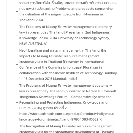
รายงานการศึกษาวิจัย เรื่องปัญหาและแนวทางเกี่ยวกับความหมายของ
คนจากพม่าในประเทศไทย Problems and prospects concerning
–
the definition of the migrant people from Myanmar in
Thailand (2008)
The Problems of Muang Fai water management customary
law in present day Thailand [Presenter in 2nd Indigenous
–
Knowledge Forum, 2014 University of Technology Sydney,
NSW, AUSTRALIA]
Neo liberalism and water management in Thailand: the
impacts to Muang Fai water resource management
customary law in Thailand [Presenter in International
–
Conference of the Commission on Legal Pluralism in
collaboration with the Indian Institute of Technology Bombay
14-16 December 2015 Mumbai, India]
The Problems of Muang Fai water management customary
law in present day Thailand (published in Natalie P. Stoianoff
‘Indigenous Knowledge Forum – Comparative Systems for
–
Recognising and Protecting Indigenous Knowledge and
Culture’ (2016) ดูรายละเอียดที่ <
https://store.lexisnexis.com.au/product?product=indigenous-
knowledge-forum&meta_F_and=9780409340662 >)
The Recognition of Muang Fai water resource management
customary law for the sustainable development of Thailand