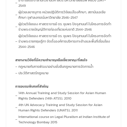
อาจารย์ประจำสำนักวิชานิติศาสตร์ มหาวิทยาลัยแม่ฟ้าหลวง 2547-
–
2549
ผู้ช่วยเลขาณุการ หน่วยปฏิบัติการวิจัยแม่โขงศึกษา, สถาบันเอเชีย
–
ศึกษา จุฬาลงกรณ์มหาวิทยาลัย 2546-2547
ผู้ช่วยวิจัยของ ศาสตราจารย์ ดร. ชุมพร ปัจจุสานนท์ ในโครงการจัดทำ
–
ร่างพระราชบัญญัติการท่องเที่ยวแห่งชาติ 2544-2546
ผู้ช่วยวิจัยของ ศาสตราจารย์ ดร. ชุมพร ปัจจุสานนท์ ในโครงการจัดทำ
–
ร่างพระราชกฤษฎีกา จัดตั้งองค์การบริหารเกาะช้างและพื้นที่เชื่อมโยง
2544-2546
สาขางานวิจัยที่มีความชํานาญหรือเชี่ยวชาญ/ที่สนใจ
–
กฎหมายกับการพัฒนาอย่างยั่งยืนกฎหมายการจัดการน้ำ
–
ประวัติศาสตร์กฎหมาย
การอบรมพิเศษที่สำคัญ
14th Annual Training and Study Session for Asian Human
–
Rights Defenders (14th ATSS), 2010
4th UN Advocacy Training and Study Session for Asian
–
Human Rights Defenders (UNATS), 2011
International course on Legal Pluralism at Indian Institute of
–
Technology Bombay 2015