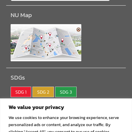
NU Map
SDGs
SDG 1
SDG 2
SDG 3
SDG 4
SDG 5
SDG 6
We value your privacy
SDG 7
SDG 8
SDG 9
We use cookies to enhance your browsing experience, serve
personalized ads or content, and analyze our traffic. By
SDG10
SDG11
SDG12
clicking "Accept All", you consent to our use of cookies.