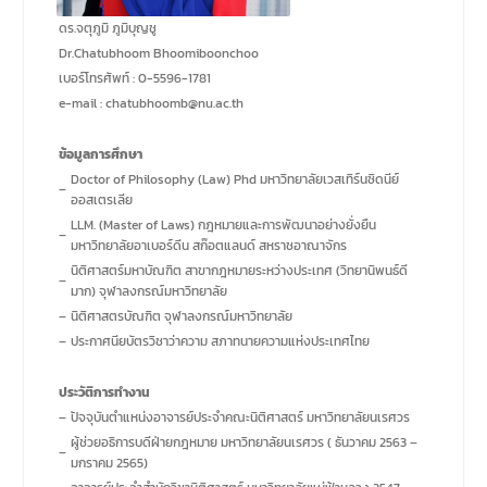
นิติศาสตร์
ดร.จตุภูมิ ภูมิบุญชู
Dr.Chatubhoom Bhoomiboonchoo
เบอร์โทรศัพท์ : 0-5596-1781
e-mail : chatubhoomb@nu.ac.th
ข้อมูลการศึกษา
Doctor of Philosophy (Law) Phd มหาวิทยาลัยเวสเทิร์นซิดนีย์
–
ออสเตรเลีย
LLM. (Master of Laws) กฎหมายและการพัฒนาอย่างยั่งยืน
–
มหาวิทยาลัยอาเบอร์ดีน สก๊อตแลนด์ สหราชอาณาจักร
นิติศาสตร์มหาบัณฑิต สาขากฎหมายระหว่างประเทศ (วิทยานิพนธ์ดี
–
มาก) จุฬาลงกรณ์มหาวิทยาลัย
–
นิติศาสตรบัณฑิต จุฬาลงกรณ์มหาวิทยาลัย
–
ประกาศนียบัตรวิชาว่าความ สภาทนายความแห่งประเทศไทย
ประวัติการทำงาน
–
ปัจจุบันตำแหน่งอาจารย์ประจำคณะนิติศาสตร์ มหาวิทยาลัยนเรศวร
ผู้ช่วยอธิการบดีฝ่ายกฎหมาย มหาวิทยาลัยนเรศวร ( ธันวาคม 2563 –
–
มกราคม 2565)