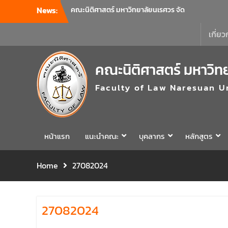
News:
คณะนิติศาสตร์ มหาวิทยาลัยนเรศวร จัด
โครงการเตรียมความพร้อมเพื่อรับมือภัยพิบัติ
และปฐมพยาบาลเบื้องต้น ประจำปี 2569 ณ ห้อง
เกี่ยว
2-311 อาคารปราบไตรจักร 2 มหาวิทยาลัย
นเรศวร โดยกิจกรรมดังกล่าวจัดขึ้นสำหรับ
คณะนิติศาสตร์ มหาวิท
บุคลากรที่ปฏิบัติงาน ณ กลุ่มอาคารอุตสาหกรรม
บริการ เพื่อร่วมกันสร้างพื้นที่การทำงานที่
Faculty of Law Naresuan U
ปลอดภัย ซึ่งครอบคลุมหน่วยงานภายในกลุ่ม
อาคารทั้ง 3 คณะ และ 1 กอง
คณะนิติศาสตร์ มหาวิทยาลัยนเรศวร จัด
โครงการปฐมนิเทศและพบผู้ปกครอง ประจำปี
การศึกษา 2569 โดยได้รับเกียรติจาก รอง
หน้าแรก
แนะนำคณะ
บุคลากร
หลักสูตร
ศาสตราจารย์ ดร.บุญญรัตน์ โชคบันดาลชัย
คณบดีคณะนิติศาสตร์ ให้เกียรติเป็นประธานใน
Home
27082024
พิธีเปิด พร้อมกล่าวต้อนรับและให้โอวาทแก่นิสิต
ใหม่ มีวัตถุประสงค์เพื่อให้ผู้ปกครองและนิสิตได้
ทราบถึงนโยบายด้านการเรียนการสอนของคณะ
นิติศาสตร์
27082024
รองศาสตราจารย์ ดร.บุญญรัตน์ โชคบันดาลชัย
คณบดีคณะนิติศาสตร์ เป็นประธานที่ประชุมผู้