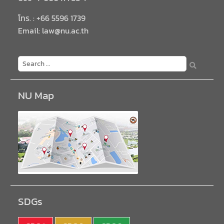
โทร. : +66 5596 1739
Email: law@nu.ac.th
NU Map
SDGs