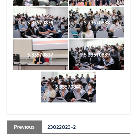
มีวัตถุประสงค์เพื่อให้ผู้ปกครอง
และนิสิตได้ทราบถึงนโยบาย
ด้านการเรียนการสอนของคณะ
นิติศาสตร์
S 33570836
S 33570838
S 33570837
S 33570839
S 33570840
Previous
23022023-2