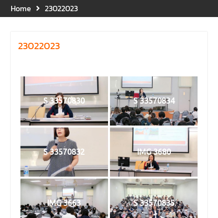
และปฐมพยาบาลเบื้องต้น
Home
23022023
ประจำปี 2569 ณ ห้อง 2-311
อาคารปราบไตรจักร 2
มหาวิทยาลัยนเรศวร โดย
23022023
กิจกรรมดังกล่าวจัดขึ้นสำหรับ
บุคลากรที่ปฏิบัติงาน ณ กลุ่ม
อาคารอุตสาหกรรมบริการ เพื่อ
ร่วมกันสร้างพื้นที่การทำงานที่
ปลอดภัย ซึ่งครอบคลุมหน่วย
S 33570830
S 33570834
งานภายในกลุ่มอาคารทั้ง 3
คณะ และ 1 กอง
คณะนิติศาสตร์ มหาวิทยาลัย
นเรศวร จัดโครงการปฐมนิเทศ
และพบผู้ปกครอง ประจำปีการ
S 33570832
IMG 3680
ศึกษา 2569 โดยได้รับเกียรติ
จาก รองศาสตราจารย์ ดร.บุญ
ญรัตน์ โชคบันดาลชัย คณบดี
คณะนิติศาสตร์ ให้เกียรติเป็น
ประธานในพิธีเปิด พร้อมกล่าว
IMG 3663
S 33570835
ต้อนรับและให้โอวาทแก่นิสิตใหม่