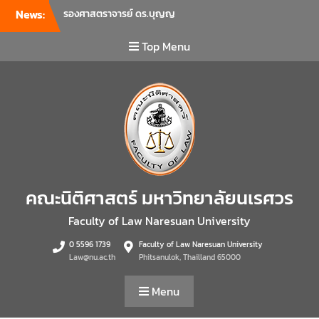
News:
รองศาสตราจารย์ ดร.บุญญ
รัตน์ โชคบันดาลชัย คณบดี
คณะนิติศาสตร์ เป็นประธานที่
Top Menu
ประชุมผู้บริหารคณะพบ
บุคลากรคณะนิติศาสตร์ เพื่อ
เป็นการเตรียมพร้อมก่อนเปิด
ภาคเรียนต้น ปีการศึกษา 2569
พร้อมด้วยรองคณบดีทุกฝ่าย
เข้าร่วมแจ้งนโยบายแนวทาง
การบริหารงานในแต่ละด้านของ
คณะ รวมทั้งการเตรียมความ
พร้อมการจัดการเรียนการสอน
คณะนิติศาสตร์ มหาวิทยาลัยนเรศวร
รายวิชาวิจัยทางกฎหมาย และ
รายวิชาตรรกศาสตร์และการ
Faculty of Law Naresuan University
เขียนในทางนิติศาสตร์ ณ ห้อง
0 5596 1739
Faculty of Law Naresuan University
ประชุมชั้น 3 อาคารคณะ
Law@nu.ac.th
Phitsanulok, Thailland 65000
นิติศาสตร์ มหาวิทยาลัยนเรศวร
คณะนิติศาสตร์ มหาวิทยาลัย
Menu
นเรศวร จัดโครงการเตรียม
ความพร้อมเพื่อรับมือภัยพิบัติ