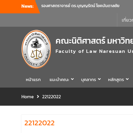
นิติศาสตร์ มหาวิทยาลัยนเรศวร
News:
คณะนิติศาสตร์ มหาวิทยาลัยนเรศวร จัด
โครงการเตรียมความพร้อมเพื่อรับมือภัยพิบัติ
เกี่ยว
และปฐมพยาบาลเบื้องต้น ประจำปี 2569 ณ ห้อง
2-311 อาคารปราบไตรจักร 2 มหาวิทยาลัย
นเรศวร โดยกิจกรรมดังกล่าวจัดขึ้นสำหรับ
คณะนิติศาสตร์ มหาวิท
บุคลากรที่ปฏิบัติงาน ณ กลุ่มอาคารอุตสาหกรรม
บริการ เพื่อร่วมกันสร้างพื้นที่การทำงานที่
Faculty of Law Naresuan U
ปลอดภัย ซึ่งครอบคลุมหน่วยงานภายในกลุ่ม
อาคารทั้ง 3 คณะ และ 1 กอง
คณะนิติศาสตร์ มหาวิทยาลัยนเรศวร จัด
โครงการปฐมนิเทศและพบผู้ปกครอง ประจำปี
หน้าแรก
แนะนำคณะ
บุคลากร
หลักสูตร
การศึกษา 2569 โดยได้รับเกียรติจาก รอง
ศาสตราจารย์ ดร.บุญญรัตน์ โชคบันดาลชัย
คณบดีคณะนิติศาสตร์ ให้เกียรติเป็นประธานใน
Home
22122022
พิธีเปิด พร้อมกล่าวต้อนรับและให้โอวาทแก่นิสิต
ใหม่ มีวัตถุประสงค์เพื่อให้ผู้ปกครองและนิสิตได้
ทราบถึงนโยบายด้านการเรียนการสอนของคณะ
22122022
นิติศาสตร์