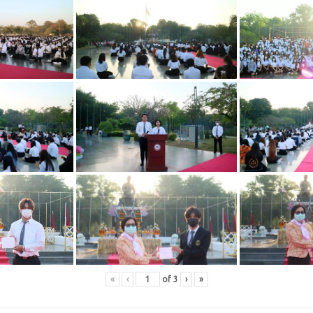
«
‹
of
3
›
»