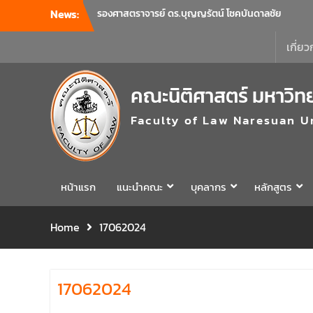
นิติศาสตร์ มหาวิทยาลัยนเรศวร
News:
คณะนิติศาสตร์ มหาวิทยาลัยนเรศวร จัด
โครงการเตรียมความพร้อมเพื่อรับมือภัยพิบัติ
เกี่ยว
และปฐมพยาบาลเบื้องต้น ประจำปี 2569 ณ ห้อง
2-311 อาคารปราบไตรจักร 2 มหาวิทยาลัย
คณะนิติศาสตร์ มหาวิท
นเรศวร โดยกิจกรรมดังกล่าวจัดขึ้นสำหรับ
บุคลากรที่ปฏิบัติงาน ณ กลุ่มอาคารอุตสาหกรรม
Faculty of Law Naresuan U
บริการ เพื่อร่วมกันสร้างพื้นที่การทำงานที่
ปลอดภัย ซึ่งครอบคลุมหน่วยงานภายในกลุ่ม
อาคารทั้ง 3 คณะ และ 1 กอง
คณะนิติศาสตร์ มหาวิทยาลัยนเรศวร จัด
โครงการปฐมนิเทศและพบผู้ปกครอง ประจำปี
หน้าแรก
แนะนำคณะ
บุคลากร
หลักสูตร
การศึกษา 2569 โดยได้รับเกียรติจาก รอง
ศาสตราจารย์ ดร.บุญญรัตน์ โชคบันดาลชัย
Home
17062024
คณบดีคณะนิติศาสตร์ ให้เกียรติเป็นประธานใน
พิธีเปิด พร้อมกล่าวต้อนรับและให้โอวาทแก่นิสิต
ใหม่ มีวัตถุประสงค์เพื่อให้ผู้ปกครองและนิสิตได้
ทราบถึงนโยบายด้านการเรียนการสอนของคณะ
17062024
นิติศาสตร์