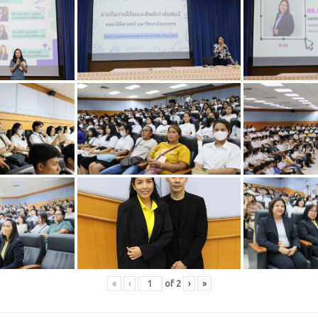
«
‹
of
2
›
»