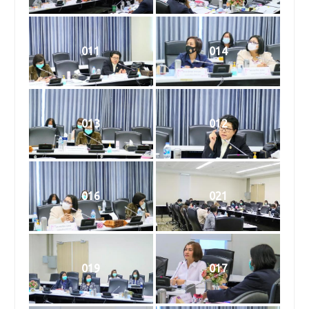
011
014
013
012
016
021
019
017