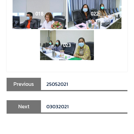
018
022
023
Previous
25052021
Next
03032021