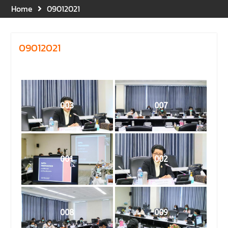
กิจกรรมดังกล่าวจัดขึ้นสำหรับ
Home
09012021
บุคลากรที่ปฏิบัติงาน ณ กลุ่ม
อาคารอุตสาหกรรมบริการ เพื่อ
ร่วมกันสร้างพื้นที่การทำงานที่
09012021
ปลอดภัย ซึ่งครอบคลุมหน่วย
งานภายในกลุ่มอาคารทั้ง 3
คณะ และ 1 กอง
คณะนิติศาสตร์ มหาวิทยาลัย
นเรศวร จัดโครงการปฐมนิเทศ
และพบผู้ปกครอง ประจำปีการ
003
007
ศึกษา 2569 โดยได้รับเกียรติ
จาก รองศาสตราจารย์ ดร.บุญ
ญรัตน์ โชคบันดาลชัย คณบดี
คณะนิติศาสตร์ ให้เกียรติเป็น
001
002
ประธานในพิธีเปิด พร้อมกล่าว
ต้อนรับและให้โอวาทแก่นิสิตใหม่
มีวัตถุประสงค์เพื่อให้ผู้ปกครอง
และนิสิตได้ทราบถึงนโยบาย
ด้านการเรียนการสอนของคณะ
008
009
นิติศาสตร์