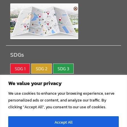
SDGs
SDG 1
SDG 2
SDG 3
SDG 4
SDG 5
SDG 6
We value your privacy
SDG 7
SDG 8
SDG 9
We use cookies to enhance your browsing experience, serve
personalized ads or content, and analyze our traffic. By
SDG10
SDG11
SDG12
clicking "Accept All", you consent to our use of cookies.
SDG13
SDG14
SDG15
Accept All
SDG16
SDG17