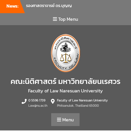
บุคลากรคณะนิติศาสตร์ เพื่อ
News:
เป็นการเตรียมพร้อมก่อนเปิด
ภาคเรียนต้น ปีการศึกษา 2569
Top Menu
พร้อมด้วยรองคณบดีทุกฝ่าย
เข้าร่วมแจ้งนโยบายแนวทาง
การบริหารงานในแต่ละด้านของ
คณะ รวมทั้งการเตรียมความ
พร้อมการจัดการเรียนการสอน
รายวิชาวิจัยทางกฎหมาย และ
รายวิชาตรรกศาสตร์และการ
เขียนในทางนิติศาสตร์ ณ ห้อง
ประชุมชั้น 3 อาคารคณะ
คณะนิติศาสตร์ มหาวิทยาลัยนเรศวร
นิติศาสตร์ มหาวิทยาลัยนเรศวร
คณะนิติศาสตร์ มหาวิทยาลัย
Faculty of Law Naresuan University
นเรศวร จัดโครงการเตรียม
0 5596 1739
Faculty of Law Naresuan University
ความพร้อมเพื่อรับมือภัยพิบัติ
Law@nu.ac.th
Phitsanulok, Thailland 65000
และปฐมพยาบาลเบื้องต้น
ประจำปี 2569 ณ ห้อง 2-311
Menu
อาคารปราบไตรจักร 2
มหาวิทยาลัยนเรศวร โดย