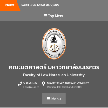
รัตน์ โชคบันดาลชัย คณบดี
News:
คณะนิติศาสตร์ เป็นประธานที่
ประชุมผู้บริหารคณะพบ
Top Menu
บุคลากรคณะนิติศาสตร์ เพื่อ
เป็นการเตรียมพร้อมก่อนเปิด
ภาคเรียนต้น ปีการศึกษา 2569
พร้อมด้วยรองคณบดีทุกฝ่าย
เข้าร่วมแจ้งนโยบายแนวทาง
การบริหารงานในแต่ละด้านของ
คณะ รวมทั้งการเตรียมความ
พร้อมการจัดการเรียนการสอน
รายวิชาวิจัยทางกฎหมาย และ
คณะนิติศาสตร์ มหาวิทยาลัยนเรศวร
รายวิชาตรรกศาสตร์และการ
เขียนในทางนิติศาสตร์ ณ ห้อง
Faculty of Law Naresuan University
ประชุมชั้น 3 อาคารคณะ
นิติศาสตร์ มหาวิทยาลัยนเรศวร
0 5596 1739
Faculty of Law Naresuan University
คณะนิติศาสตร์ มหาวิทยาลัย
Law@nu.ac.th
Phitsanulok, Thailland 65000
นเรศวร จัดโครงการเตรียม
ความพร้อมเพื่อรับมือภัยพิบัติ
Menu
และปฐมพยาบาลเบื้องต้น
ประจำปี 2569 ณ ห้อง 2-311