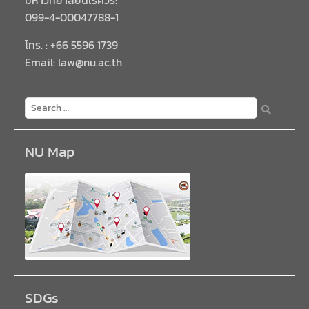
099-4-00047788-1
โทร. : +66 5596 1739
Email: law@nu.ac.th
NU Map
SDGs