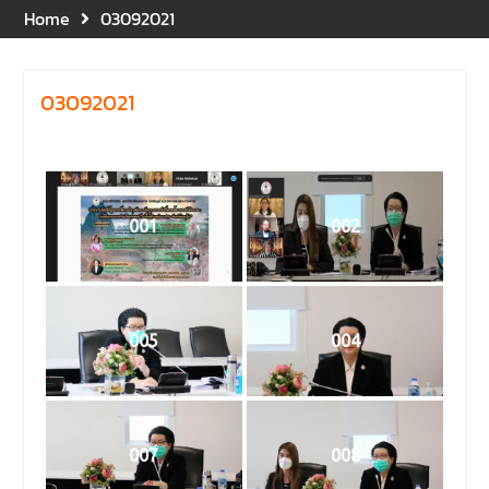
Home
03092021
อาคารปราบไตรจักร 2
มหาวิทยาลัยนเรศวร โดย
กิจกรรมดังกล่าวจัดขึ้นสำหรับ
บุคลากรที่ปฏิบัติงาน ณ กลุ่ม
03092021
อาคารอุตสาหกรรมบริการ เพื่อ
ร่วมกันสร้างพื้นที่การทำงานที่
ปลอดภัย ซึ่งครอบคลุมหน่วย
งานภายในกลุ่มอาคารทั้ง 3
คณะ และ 1 กอง
001
002
คณะนิติศาสตร์ มหาวิทยาลัย
นเรศวร จัดโครงการปฐมนิเทศ
และพบผู้ปกครอง ประจำปีการ
ศึกษา 2569 โดยได้รับเกียรติ
จาก รองศาสตราจารย์ ดร.บุญ
005
004
ญรัตน์ โชคบันดาลชัย คณบดี
คณะนิติศาสตร์ ให้เกียรติเป็น
ประธานในพิธีเปิด พร้อมกล่าว
ต้อนรับและให้โอวาทแก่นิสิตใหม่
มีวัตถุประสงค์เพื่อให้ผู้ปกครอง
007
008
และนิสิตได้ทราบถึงนโยบาย