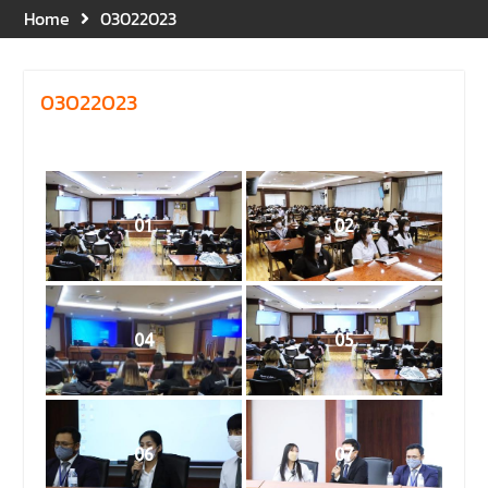
คณะนิติศาสตร์ ให้เกียรติเป็น
Home
03022023
ประธานในพิธีเปิด พร้อมกล่าว
ต้อนรับและให้โอวาทแก่นิสิตใหม่
มีวัตถุประสงค์เพื่อให้ผู้ปกครอง
03022023
และนิสิตได้ทราบถึงนโยบาย
ด้านการเรียนการสอนของคณะ
นิติศาสตร์
รองศาสตราจารย์ ดร.บุญญ
รัตน์ โชคบันดาลชัย คณบดี
01
02
คณะนิติศาสตร์ เป็นประธานที่
ประชุมผู้บริหารคณะพบ
บุคลากรคณะนิติศาสตร์ เพื่อ
เป็นการเตรียมพร้อมก่อนเปิด
ภาคเรียนต้น ปีการศึกษา 2569
04
05
พร้อมด้วยรองคณบดีทุกฝ่าย
เข้าร่วมแจ้งนโยบายแนวทาง
การบริหารงานในแต่ละด้านของ
คณะ รวมทั้งการเตรียมความ
พร้อมการจัดการเรียนการสอน
06
07
รายวิชาวิจัยทางกฎหมาย และ