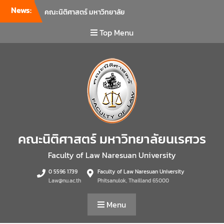
News:
คณะนิติศาสตร์ มหาวิทยาลัย
นเรศวร จัดโครงการเตรียม
ความพร้อมเพื่อรับมือภัยพิบัติ
Top Menu
และปฐมพยาบาลเบื้องต้น
ประจำปี 2569 ณ ห้อง 2-311
อาคารปราบไตรจักร 2
มหาวิทยาลัยนเรศวร โดย
กิจกรรมดังกล่าวจัดขึ้นสำหรับ
บุคลากรที่ปฏิบัติงาน ณ กลุ่ม
อาคารอุตสาหกรรมบริการ เพื่อ
ร่วมกันสร้างพื้นที่การทำงานที่
ปลอดภัย ซึ่งครอบคลุมหน่วย
คณะนิติศาสตร์ มหาวิทยาลัยนเรศวร
งานภายในกลุ่มอาคารทั้ง 3
คณะ และ 1 กอง
Faculty of Law Naresuan University
คณะนิติศาสตร์ มหาวิทยาลัย
0 5596 1739
Faculty of Law Naresuan University
นเรศวร จัดโครงการปฐมนิเทศ
Law@nu.ac.th
Phitsanulok, Thailland 65000
และพบผู้ปกครอง ประจำปีการ
ศึกษา 2569 โดยได้รับเกียรติ
Menu
จาก รองศาสตราจารย์ ดร.บุญ
ญรัตน์ โชคบันดาลชัย คณบดี