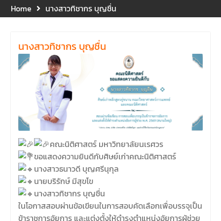
และปฐมพยาบาลเบื้องต้น
Home
นางสาวทิชากร บุญชื่น
ประจำปี 2569 ณ ห้อง 2-311
อาคารปราบไตรจักร 2
มหาวิทยาลัยนเรศวร โดย
นางสาวทิชากร บุญชื่น
กิจกรรมดังกล่าวจัดขึ้นสำหรับ
บุคลากรที่ปฏิบัติงาน ณ กลุ่ม
อาคารอุตสาหกรรมบริการ เพื่อ
ร่วมกันสร้างพื้นที่การทำงานที่
ปลอดภัย ซึ่งครอบคลุมหน่วย
งานภายในกลุ่มอาคารทั้ง 3
คณะ และ 1 กอง
คณะนิติศาสตร์ มหาวิทยาลัย
นเรศวร จัดโครงการปฐมนิเทศ
คณะนิติศาสตร์ มหาวิทยาลัยนเรศวร
และพบผู้ปกครอง ประจำปีการ
ขอแสดงความยินดีกับศิษย์เก่าคณะนิติศาสตร์
ศึกษา 2569 โดยได้รับเกียรติ
นางสาวธนาวดี บุญศรีนุกุล
จาก รองศาสตราจารย์ ดร.บุญ
ญรัตน์ โชคบันดาลชัย คณบดี
นายบริรักษ์ มีสุขโข
คณะนิติศาสตร์ ให้เกียรติเป็น
นางสาวทิชากร บุญชื่น
ประธานในพิธีเปิด พร้อมกล่าว
ในโอกาสสอบผ่านข้อเขียนในการสอบคัดเลือกเพื่อบรรจุเป็น
ต้อนรับและให้โอวาทแก่นิสิตใหม่
ข้าราชการอัยการ และแต่งตั้งให้ดำรงตำแหน่งอัยการผู้ช่วย