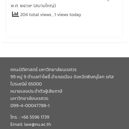
มีวัตถุประสงค์เพื่อให้ผู้ปกครอง
พ.ศ. ๒๕๖๙ (สนามใหญ่)
และนิสิตได้ทราบถึงนโยบาย
ด้านการเรียนการสอนของคณะ
204 total views
, 1 views today
นิติศาสตร์
คณะนิติศาสตร์ มหาวิทยาลัยนเรศวร
99 หมู่ 9 ตำบลท่าโพธิ์ อำเภอเมือง จังหวัดพิษณุโลก รหัส
ไปรษณีย์ 65000
หมายเลขประจำตัวผู้เสียภาษี
มหาวิทยาลัยนเรศวร:
099-4-00047788-1
โทร. : +66 5596 1739
Email: law@nu.ac.th