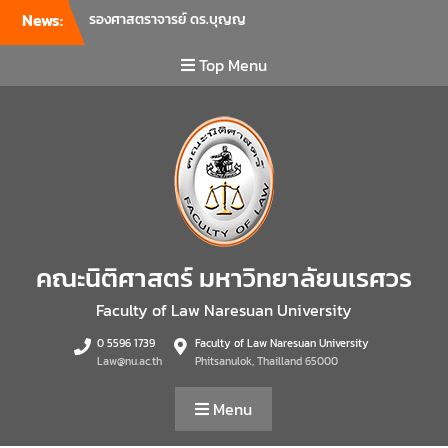
News:
รองศาสตราจารย์ ดร.บุญญ
รัตน์ โชคบันดาลชัย คณบดี
คณะนิติศาสตร์ เป็นประธานที่
Top Menu
ประชุมผู้บริหารคณะพบ
บุคลากรคณะนิติศาสตร์ เพื่อ
เป็นการเตรียมพร้อมก่อนเปิด
ภาคเรียนต้น ปีการศึกษา 2569
พร้อมด้วยรองคณบดีทุกฝ่าย
เข้าร่วมแจ้งนโยบายแนวทาง
การบริหารงานในแต่ละด้านของ
คณะ รวมทั้งการเตรียมความ
พร้อมการจัดการเรียนการสอน
คณะนิติศาสตร์ มหาวิทยาลัยนเรศวร
รายวิชาวิจัยทางกฎหมาย และ
รายวิชาตรรกศาสตร์และการ
Faculty of Law Naresuan University
เขียนในทางนิติศาสตร์ ณ ห้อง
0 5596 1739
Faculty of Law Naresuan University
ประชุมชั้น 3 อาคารคณะ
Law@nu.ac.th
Phitsanulok, Thailland 65000
นิติศาสตร์ มหาวิทยาลัยนเรศวร
คณะนิติศาสตร์ มหาวิทยาลัย
Menu
นเรศวร จัดโครงการเตรียม
ความพร้อมเพื่อรับมือภัยพิบัติ