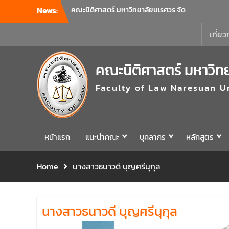
News:
คณะนิติศาสตร์ มหาวิทยาลัยนเรศวร จัด
โครงการเตรียมความพร้อมเพื่อรับมือภัยพิบัติ
และปฐมพยาบาลเบื้องต้น ประจำปี 2569 ณ ห้อง
เกี่ยว
2-311 อาคารปราบไตรจักร 2 มหาวิทยาลัย
นเรศวร โดยกิจกรรมดังกล่าวจัดขึ้นสำหรับ
คณะนิติศาสตร์ มหาวิท
บุคลากรที่ปฏิบัติงาน ณ กลุ่มอาคารอุตสาหกรรม
บริการ เพื่อร่วมกันสร้างพื้นที่การทำงานที่
Faculty of Law Naresuan U
ปลอดภัย ซึ่งครอบคลุมหน่วยงานภายในกลุ่ม
อาคารทั้ง 3 คณะ และ 1 กอง
คณะนิติศาสตร์ มหาวิทยาลัยนเรศวร จัด
โครงการปฐมนิเทศและพบผู้ปกครอง ประจำปี
การศึกษา 2569 โดยได้รับเกียรติจาก รอง
หน้าแรก
แนะนำคณะ
บุคลากร
หลักสูตร
ศาสตราจารย์ ดร.บุญญรัตน์ โชคบันดาลชัย
คณบดีคณะนิติศาสตร์ ให้เกียรติเป็นประธานใน
Home
นางสาวธนาวดี บุญศรีนุกุล
พิธีเปิด พร้อมกล่าวต้อนรับและให้โอวาทแก่นิสิต
ใหม่ มีวัตถุประสงค์เพื่อให้ผู้ปกครองและนิสิตได้
ทราบถึงนโยบายด้านการเรียนการสอนของคณะ
นิติศาสตร์
นางสาวธนาวดี บุญศรีนุกุล
รองศาสตราจารย์ ดร.บุญญรัตน์ โชคบันดาลชัย
คณบดีคณะนิติศาสตร์ เป็นประธานที่ประชุมผู้