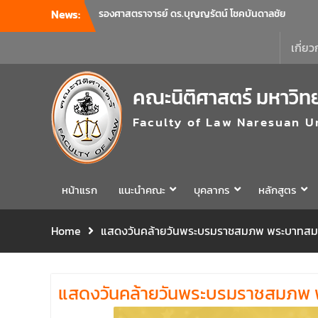
ร่วมแจ้งนโยบายแนวทางการบริหารงานในแต่ละ
News:
ด้านของคณะ รวมทั้งการเตรียมความพร้อมการ
จัดการเรียนการสอนรายวิชาวิจัยทางกฎหมาย
เกี่ยว
และรายวิชาตรรกศาสตร์และการเขียนในทาง
นิติศาสตร์ ณ ห้องประชุมชั้น 3 อาคารคณะ
นิติศาสตร์ มหาวิทยาลัยนเรศวร
คณะนิติศาสตร์ มหาวิท
คณะนิติศาสตร์ มหาวิทยาลัยนเรศวร จัด
โครงการเตรียมความพร้อมเพื่อรับมือภัยพิบัติ
Faculty of Law Naresuan U
และปฐมพยาบาลเบื้องต้น ประจำปี 2569 ณ ห้อง
2-311 อาคารปราบไตรจักร 2 มหาวิทยาลัย
นเรศวร โดยกิจกรรมดังกล่าวจัดขึ้นสำหรับ
บุคลากรที่ปฏิบัติงาน ณ กลุ่มอาคารอุตสาหกรรม
หน้าแรก
แนะนำคณะ
บุคลากร
หลักสูตร
บริการ เพื่อร่วมกันสร้างพื้นที่การทำงานที่
ปลอดภัย ซึ่งครอบคลุมหน่วยงานภายในกลุ่ม
อาคารทั้ง 3 คณะ และ 1 กอง
Home
แสดงวันคล้ายวันพระบรมราชสมภพ พระบาทสมเ
คณะนิติศาสตร์ มหาวิทยาลัยนเรศวร จัด
โครงการปฐมนิเทศและพบผู้ปกครอง ประจำปี
การศึกษา 2569 โดยได้รับเกียรติจาก รอง
แสดงวันคล้ายวันพระบรมราชสมภพ 
ศาสตราจารย์ ดร.บุญญรัตน์ โชคบันดาลชัย
คณบดีคณะนิติศาสตร์ ให้เกียรติเป็นประธานใน