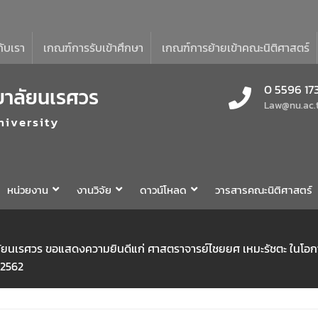
กับเรา
เกณฑ์การรับเข้าศึกษา
เกณฑ์การย้ายเข้าคณะนิติศาสตร์
0 5596 17
ยาลัยนเรศวร
Law@nu.ac.
niversity
หน่วยงาน
งานวิจัย
ดาวน์โหลด
วารสารคณะนิติศาสตร์
าลัยนเรศวร ขอแสดงความยินดีแก่ ศาสตราจารย์ไชยยศ เหมะรัชตะ ในโอ
ม 2562