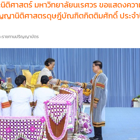
ะนิติศาสตร์ มหาวิทยาลัยนเรศวร ขอแสดงควา
านิติศาสตรดุษฎีบัณฑิตกิตติมศักดิ์ ประจำปีก
พระราชทานปริญญาบัตร