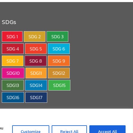
SDGs
SDG 1
SDG 2
SDG 3
SDG 4
SDG 5
SDG 6
SDG 7
SDG 8
SDG 9
SDG10
SDG11
SDG12
SDG13
SDG14
SDG15
SDG16
SDG17
ou
Customize
Reject All
Accept All