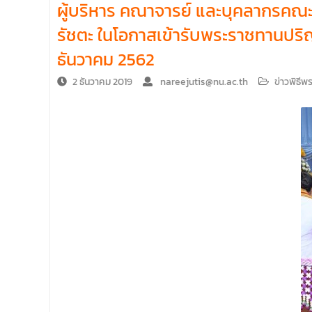
ผู้บริหาร คณาจารย์ และบุคลากรคณ
คณะนิติศาสตร์ มหาวิทยาลัยนเรศวร จัด
โครงการปฐมนิเทศและพบผู้ปกครอง ประจำปี
รัชตะ ในโอกาสเข้ารับพระราชทานปริญญ
การศึกษา 2569 โดยได้รับเกียรติจาก รอง
ธันวาคม 2562
ศาสตราจารย์ ดร.บุญญรัตน์ โชคบันดาลชัย
คณบดีคณะนิติศาสตร์ ให้เกียรติเป็นประธานใน
2 ธันวาคม 2019
nareejutis@nu.ac.th
ข่าวพิธี
พิธีเปิด พร้อมกล่าวต้อนรับและให้โอวาทแก่นิสิต
ใหม่ มีวัตถุประสงค์เพื่อให้ผู้ปกครองและนิสิตได้
ทราบถึงนโยบายด้านการเรียนการสอนของคณะ
นิติศาสตร์