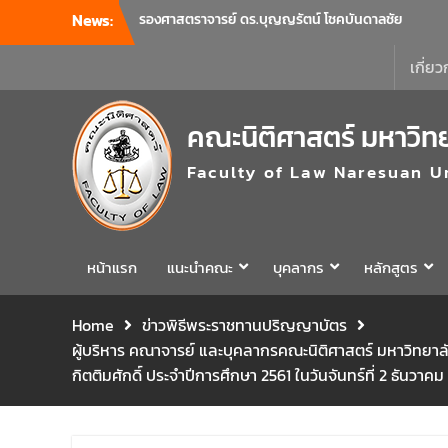
News:
รองศาสตราจารย์ ดร.บุญญรัตน์ โชคบันดาลชัย
คณบดีคณะนิติศาสตร์ เป็นประธานที่ประชุมผู้
บริหารคณะพบบุคลากรคณะนิติศาสตร์ เพื่อ
เกี่ยว
เป็นการเตรียมพร้อมก่อนเปิดภาคเรียนต้น ปีการ
ศึกษา 2569 พร้อมด้วยรองคณบดีทุกฝ่ายเข้า
คณะนิติศาสตร์ มหาวิท
ร่วมแจ้งนโยบายแนวทางการบริหารงานในแต่ละ
ด้านของคณะ รวมทั้งการเตรียมความพร้อมการ
Faculty of Law Naresuan U
จัดการเรียนการสอนรายวิชาวิจัยทางกฎหมาย
และรายวิชาตรรกศาสตร์และการเขียนในทาง
นิติศาสตร์ ณ ห้องประชุมชั้น 3 อาคารคณะ
นิติศาสตร์ มหาวิทยาลัยนเรศวร
คณะนิติศาสตร์ มหาวิทยาลัยนเรศวร จัด
หน้าแรก
แนะนำคณะ
บุคลากร
หลักสูตร
โครงการเตรียมความพร้อมเพื่อรับมือภัยพิบัติ
และปฐมพยาบาลเบื้องต้น ประจำปี 2569 ณ ห้อง
Home
ข่าวพิธีพระราชทานปริญญาบัตร
2-311 อาคารปราบไตรจักร 2 มหาวิทยาลัย
ผู้บริหาร คณาจารย์ และบุคลากรคณะนิติศาสตร์ มหาวิทย
นเรศวร โดยกิจกรรมดังกล่าวจัดขึ้นสำหรับ
บุคลากรที่ปฏิบัติงาน ณ กลุ่มอาคารอุตสาหกรรม
กิตติมศักดิ์ ประจำปีการศึกษา 2561 ในวันจันทร์ที่ 2 ธันวาค
บริการ เพื่อร่วมกันสร้างพื้นที่การทำงานที่
ปลอดภัย ซึ่งครอบคลุมหน่วยงานภายในกลุ่ม
อาคารทั้ง 3 คณะ และ 1 กอง