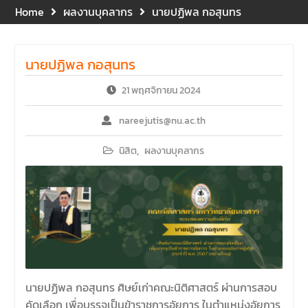
Home
ผลงานบุคลากร
นายปฏิพล กอสุนทร
และพบผู้ปกครอง ประจำปีการ
ศึกษา 2569 โดยได้รับเกียรติ
จาก รองศาสตราจารย์ ดร.บุญ
ญรัตน์ โชคบันดาลชัย คณบดี
นายปฏิพล กอสุนทร
คณะนิติศาสตร์ ให้เกียรติเป็น
ประธานในพิธีเปิด พร้อมกล่าว
21 พฤศจิกายน 2024
ต้อนรับและให้โอวาทแก่นิสิตใหม่
มีวัตถุประสงค์เพื่อให้ผู้ปกครอง
nareejutis@nu.ac.th
และนิสิตได้ทราบถึงนโยบาย
ด้านการเรียนการสอนของคณะ
นิสิต
,
ผลงานบุคลากร
นิติศาสตร์
นายปฏิพล กอสุนทร ศิษย์เก่าคณะนิติศาสตร์ ผ่านการสอบ
คัดเลือก เพื่อบรรจุเป็นข้าราชการอัยการ ในตำแหน่งอัยการ