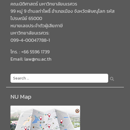
คณะนิติศาสตร์ มหาวิทยาลัยนเรศวร
99 หมู่ 9 ตำบลท่าโพธิ์ อำเภอเมือง จังหวัดพิษณุโลก รหัส
ไปรษณีย์ 65000
หมายเลขประจำตัวผู้เสียภาษี
มหาวิทยาลัยนเรศวร:
099-4-00047788-1
โทร. : +66 5596 1739
Email: law@nu.ac.th
NU Map