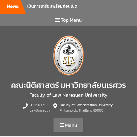
รายวิชาวิจัยทางกฎหมาย และ
News:
รายวิชาตรรกศาสตร์และการ
เขียนในทางนิติศาสตร์ ณ ห้อง
Top Menu
ประชุมชั้น 3 อาคารคณะ
นิติศาสตร์ มหาวิทยาลัยนเรศวร
คณะนิติศาสตร์ มหาวิทยาลัย
นเรศวร จัดโครงการเตรียม
ความพร้อมเพื่อรับมือภัยพิบัติ
และปฐมพยาบาลเบื้องต้น
ประจำปี 2569 ณ ห้อง 2-311
อาคารปราบไตรจักร 2
มหาวิทยาลัยนเรศวร โดย
กิจกรรมดังกล่าวจัดขึ้นสำหรับ
คณะนิติศาสตร์ มหาวิทยาลัยนเรศวร
บุคลากรที่ปฏิบัติงาน ณ กลุ่ม
Faculty of Law Naresuan University
อาคารอุตสาหกรรมบริการ เพื่อ
ร่วมกันสร้างพื้นที่การทำงานที่
0 5596 1739
Faculty of Law Naresuan University
ปลอดภัย ซึ่งครอบคลุมหน่วย
Law@nu.ac.th
Phitsanulok, Thailland 65000
งานภายในกลุ่มอาคารทั้ง 3
คณะ และ 1 กอง
Menu
คณะนิติศาสตร์ มหาวิทยาลัย
นเรศวร จัดโครงการปฐมนิเทศ