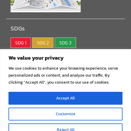
SDGs
SDG 1
SDG 2
SDG 3
SDG 4
SDG 5
SDG 6
We value your privacy
SDG 7
SDG 8
SDG 9
We use cookies to enhance your browsing experience, serve
personalized ads or content, and analyze our traffic. By
SDG10
SDG11
SDG12
clicking "Accept All", you consent to our use of cookies.
SDG13
SDG14
SDG15
Accept All
SDG16
SDG17
Customize
Copyright © All rights reserved.
Reject All